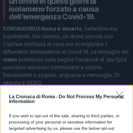
un drone in questi giorni di
isolameno forzato a causa
dell’emergenza Covid-19.
CORONAVIRUS Roma è deserta
, bellissima ma
inquietante. Nel silenzio, un drone sorvola una
Capitale rinchiusa in casa per scongiurare il
diffondersi dell’epidemia di Covid-19. Le immagini del
video
pubblicato sulla pagina Facebook di
SkyTg24
suscitano emozioni contrastanti e uniche.
Desolazione e stupore, angoscia e meraviglia. Di
seguito il VIDEO.
La Cronaca di Roma -
Do Not Process My Personal
Information
LEGGI IL BOLLETTINO ODIERNO DELLO
SPALLANZANI>>>CLICCA QUI
If you wish to opt-out of the sale, sharing to third parties, or
processing of your personal or sensitive information for
targeted advertising by us, please use the below opt-out
Precedente
Successiva