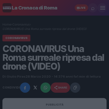
⌕
La Cronaca di Roma
LIVE
Home
›
Coronavirus
›
CORONAVIRUS Una Roma surreale ripresa dal drone (VIDEO)
CORONAVIRUS
CORONAVIRUS Una
Roma surreale ripresa dal
drone (VIDEO)
Di Giulio Piras
28 Marzo 2020 - 14:37
6 anni fa
1 min di lettura
CONDIVIDI
SHARE
PUBBLICITÀ