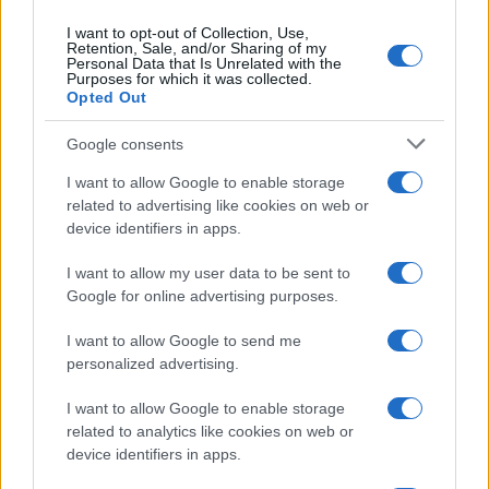
I want to opt-out of Collection, Use,
ARTICOLI CORRELATI
Retention, Sale, and/or Sharing of my
Personal Data that Is Unrelated with the
Purposes for which it was collected.
Opted Out
Google consents
I want to allow Google to enable storage
related to advertising like cookies on web or
Coronavirus Von der Leyen gela l’Italia: “No ai
device identifiers in apps.
coronabond, ha ragione Merkel”
I want to allow my user data to be sent to
Google for online advertising purposes.
I want to allow Google to send me
personalized advertising.
I want to allow Google to enable storage
“Tutta Italia zona rossa a Pasqua e Pasquetta”
related to analytics like cookies on web or
device identifiers in apps.