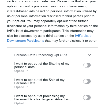
EMERGENZA
section to confirm your selection. Please note that after your
CORONAVIRUS
CORONAVIRUS
opt-out request is processed you may continue seeing
LAZIO Aumenti
NEL LAZIO –
interest-based ads based on personal information utilized by
stabili e decessi in
Controlli a tappeto
us or personal information disclosed to third parties prior to
calo. Il bollettino
nelle case di riposo
your opt-out. You may separately opt-out of the further
disclosure of your personal information by third parties on the
IAB’s list of downstream participants. This information may
also be disclosed by us to third parties on the
IAB’s List of
POTREBBE INTERESSARTI
Downstream Participants
that may further disclose it to other
third parties.
Coronavirus Von der Leyen gela
Please note that this website/app uses one or more Google
l’Italia: “No ai coronabond, ha
Personal Data Processing Opt Outs
ragione Merkel”
services and may gather and store information including but
not limited to your visit or usage behaviour. You may click to
I want to opt-out of the Sharing of my
6 anni fa
personal data.
grant or deny consent to Google and its third-party tags to
“Tutta Italia zona rossa a Pasqua
Opted In
use your data for below specified purposes in below Google
e Pasquetta”
consent section.
I want to opt-out of the Sale of my
5 anni fa
Personal Data.
Opted In
Tag:
I want to opt-out of processing my
covid 19
drone
emergenza
facebook
Italia
Personal Data for Targeted Advertising.
Opted In