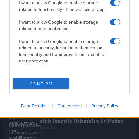
I want to allow Google to enable storage
related to functionality of the website or app.
I want to allow Google to enable storage
related to personalization.
Provenzano sull’economia: “Aiuti ai più deboli, anche
a chi lavora in nero”
I want to allow Google to enable storage
related to security, including authentication
functionality and fraud prevention, and other
user protection.
ULTIME NOTIZIE
Sette anni fa l’omicidio Diabolik, il
CONFIRM
presunto killer dall’ergastolo
all’assoluzione: ora la parola alla
Cassazione
6 ore fa
Data Deletion
Data Access
Privacy Policy
Ostia, sequestrati due
stabilimenti: Urbinati e Le Palme
7 ore fa