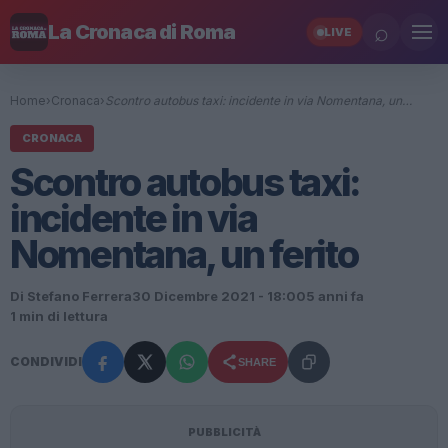
⌕
La Cronaca di Roma
LIVE
Home
›
Cronaca
›
Scontro autobus taxi: incidente in via Nomentana, un…
CRONACA
Scontro autobus taxi:
incidente in via
Nomentana, un ferito
Di Stefano Ferrera
30 Dicembre 2021 - 18:00
5 anni fa
1 min di lettura
CONDIVIDI
SHARE
PUBBLICITÀ