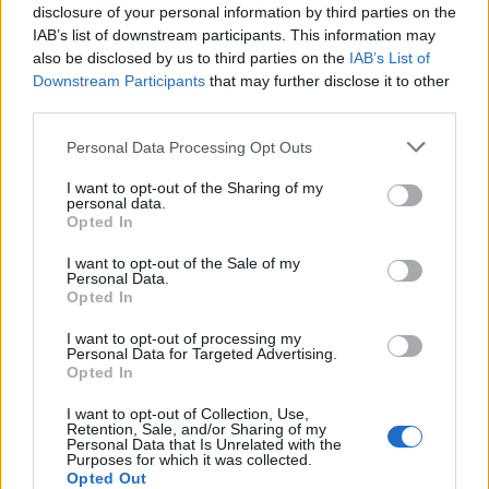
disclosure of your personal information by third parties on the
Fiumicino, squalo attacca un
IAB’s list of downstream participants. This information may
pescatore: attimi di terrore sul
lungomare romano
also be disclosed by us to third parties on the
IAB’s List of
Downstream Participants
that may further disclose it to other
5 anni fa
third parties.
UFFICIALE: il Lazio torna in zona
rossa. Approvato il nuovo
Please note that this website/app uses one or more Google
Personal Data Processing Opt Outs
decreto legge anti-Covid
services and may gather and store information including but
5 anni fa
not limited to your visit or usage behaviour. You may click to
I want to opt-out of the Sharing of my
personal data.
grant or deny consent to Google and its third-party tags to
Opted In
use your data for below specified purposes in below Google
Scontro autobus taxi, dinamica da
consent section.
I want to opt-out of the Sale of my
chiarire
Personal Data.
Opted In
L’uomo, stando a quanto si apprende, non sarebbe in
I want to opt-out of processing my
Personal Data for Targeted Advertising.
pericolo di vita.
Attimi di paura tra i passeggeri
Opted In
dell’autobus
, tra i quali non si registrerebbero feriti.
Sul posto, inoltre, gli agenti della polizia locale per i
I want to opt-out of Collection, Use,
Retention, Sale, and/or Sharing of my
rilievi del caso. Allo stato attuale rimane da chiarire
Personal Data that Is Unrelated with the
Purposes for which it was collected.
la dinamica dell’
incidente.
Opted Out