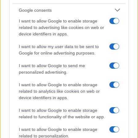
Google consents
I want to allow Google to enable storage
Precedente
Successiva
related to advertising like cookies on web or
QUIRINALE Letta
Pellegrini : “Voglio
device identifiers in apps.
indica la via:
vincere la
“Unità o governo a
Conference
I want to allow my user data to be sent to
casa”
League”
Google for online advertising purposes.
I want to allow Google to send me
Tag:
personalized advertising.
Autobus
Incidente
taxi
ultime-notizie
I want to allow Google to enable storage
related to analytics like cookies on web or
ARTICOLI CORRELATI
device identifiers in apps.
I want to allow Google to enable storage
related to functionality of the website or app.
I want to allow Google to enable storage
related to personalization.