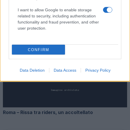
Fiumicino, squalo attacca un pescatore: attimi di
I want to allow Google to enable storage
terrore sul lungomare romano
related to security, including authentication
functionality and fraud prevention, and other
user protection.
CONFIRM
UFFICIALE: il Lazio torna in zona rossa. Approvato il
nuovo decreto legge anti-Covid
Data Deletion
Data Access
Privacy Policy
Roma – Rissa tra riders, un accoltellato