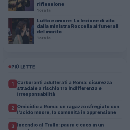
riflessione
1 ora fa
Lutto e amore: La lezione di vita
dalla ministra Roccella ai funerali
del marito
1 ora fa
PIÙ LETTE
Carburanti adulterati a Roma: sicurezza
1
stradale a rischio tra indifferenza e
irresponsabilità
Omicidio a Roma: un ragazzo sfregiato con
2
l’acido muore, la comunità in apprensione
Incendio al Trullo: paura e caos in un
3