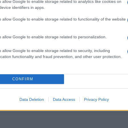
o allow Google to enable storage related to analytics like cookies on
aziamenti
evice identifiers in apps.
o allow Google to enable storage related to functionality of the website
esso. Daniele Torquati, Presidente del Municipio, ha esp
a polizia locale per il loro impegno e dedizione nel risol
o allow Google to enable storage related to personalization.
o allow Google to enable storage related to security, including
iori aggiornamenti saranno forniti man mano che emerg
cation functionality and fraud prevention, and other user protection.
tati a prestare attenzione e a seguire le indicazioni del
CONFIRM
Successiva
me per
Incidenti Stradali nel Lazio: La
Situazione della SS148 Pontina
Data Deletion
Data Access
Privacy Policy