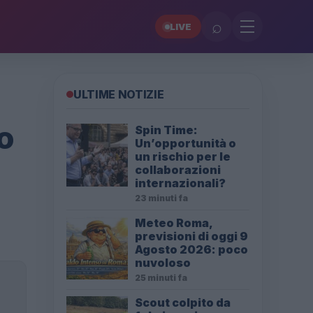
⌕
LIVE
ULTIME NOTIZIE
o
Spin Time:
Un’opportunità o
un rischio per le
collaborazioni
internazionali?
23 minuti fa
Meteo Roma,
previsioni di oggi 9
Agosto 2026: poco
nuvoloso
25 minuti fa
Scout colpito da