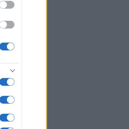
a
a in