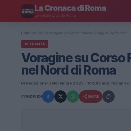
La Cronaca di Roma
Le notizie LIVE da Roma
Home
›
Attualità
›
Voragine su Corso Francia: Disagi al Traffico nel…
ATTUALITÀ
Voragine su Corso Fr
nel Nord di Roma
Di Redazione
15 Novembre 2023 - 10:28
3 anni fa
2 min di
CONDIVIDI
SHARE