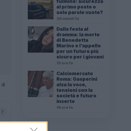
fulmine: sicurezza
al primo posto o
solo parole vuote?
38 minuti fa
Dalla festa al
dramma: la morte
di Benedetta
Marino e l’appello
per un futuro più
sicuro per i giovani
13 ore fa
Calciomercato
Roma: Gasperini
alza la voce,
tensioni con la
società e futuro
incerto
16 ore fa