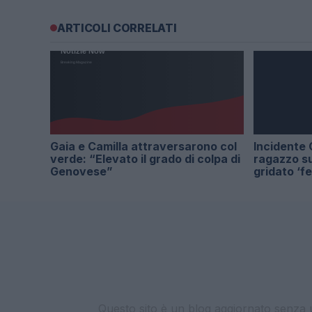
ARTICOLI CORRELATI
Gaia e Camilla attraversarono col
Incidente 
verde: “Elevato il grado di colpa di
ragazzo s
Genovese”
gridato ‘f
Questo sito è un blog aggiornato senza un