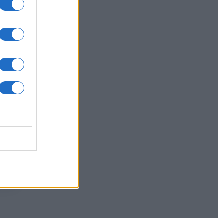
resso
vere
ono
le