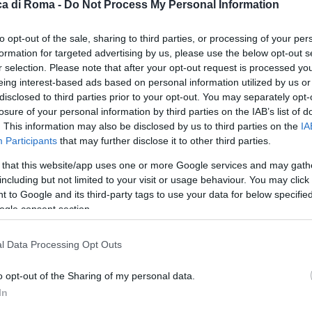
a di Roma -
Do Not Process My Personal Information
to opt-out of the sale, sharing to third parties, or processing of your per
ne su Corso Francia
formation for targeted advertising by us, please use the below opt-out s
r selection. Please note that after your opt-out request is processed y
eing interest-based ads based on personal information utilized by us or
disclosed to third parties prior to your opt-out. You may separately opt-
orso Francia a causa di una tubatura rotta, causando
losure of your personal information by third parties on the IAB’s list of
attino nella zona del Foro Italico. Il tratto stradale in
. This information may also be disclosed by us to third parties on the
IA
teriori complicazioni anche su via Flaminia.
Participants
that may further disclose it to other third parties.
 that this website/app uses one or more Google services and may gath
including but not limited to your visit or usage behaviour. You may click 
rità e dei Vigili del XV
 to Google and its third-party tags to use your data for below specifi
ogle consent section.
l Data Processing Opt Outs
gili del XV Gruppo Cassia per gestire la viabilità e
o opt-out of the Sharing of my personal data.
e squadre di Acea hanno lavorato incessantemente duran
In
l tratto stradale.