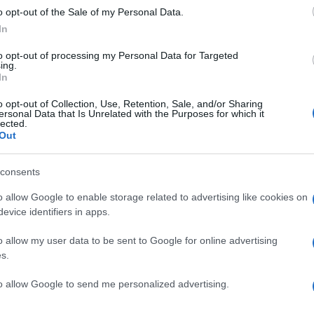
o opt-out of the Sale of my Personal Data.
In
e Sicurezza
to opt-out of processing my Personal Data for Targeted
ing.
In
Francia è stato riaperto parzialmente questa mattina, m
o opt-out of Collection, Use, Retention, Sale, and/or Sharing
Tuttavia, la corsia nella direzione opposta rimane chius
ersonal Data that Is Unrelated with the Purposes for which it
lected.
ompleta sicurezza.
Out
consents
o allow Google to enable storage related to advertising like cookies on
Incidente Corso Francia – Il
evice identifiers in apps.
ono
terzo ragazzo sul Suv di
 di
Genovese: “Ho gridato
o allow my user data to be sent to Google for online advertising
‘fermiamoci'”
s.
7 anni fa
to allow Google to send me personalized advertising.