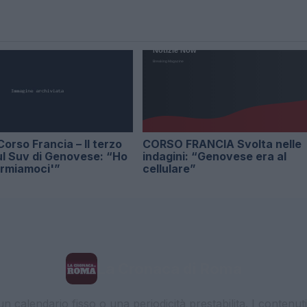
Corso Francia – Il terzo
CORSO FRANCIA Svolta nelle
ul Suv di Genovese: “Ho
indagini: “Genovese era al
ermiamoci'”
cellulare”
La Cronaca di Roma
 calendario fisso o una periodicità prestabilita. I contenut