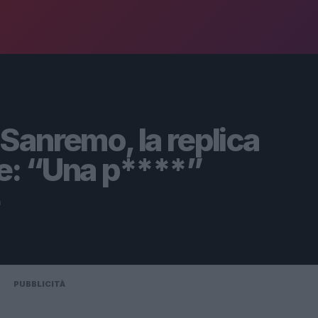
Sanremo, la replica
te: “Una p****”
a
PUBBLICITÀ