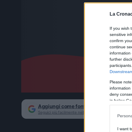
La Cronac
If you wish 
sensitive in
confirm you
continue se
information 
further disc
participants
Downstream 
Please note
information 
deny consent
in below Go
Aggiungi come fonte preferita su Goog
Seguici più facilmente nelle notizie consigliate
Persona
I want t