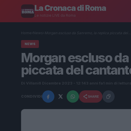
La Cronaca di Roma
Le notizie LIVE da Roma
Home
›
News
›
Morgan escluso da Sanremo, la replica piccata del…
NEWS
Morgan escluso da 
piccata del cantan
Di Villani
6 Dicembre 2023 - 12:14
3 anni fa
1 min di lettur
CONDIVIDI
SHARE