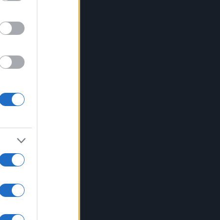
di
ula
gan,