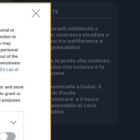
PIÙ LETTE
Carburanti adulterati a
1
sonal or
Roma: sicurezza stradale a
ection to
rischio tra indifferenza e
ou may
irresponsabilità
 personal
out of the
Roma in preda alla violenza:
2
 downstream
la rapina che sciocca e fa
B’s List of
discutere
Da Centocelle a Dubai: il
er and store
3
crac di ‘Facile
to grant or
Ristrutturare’ e il lusso
ed purposes
irresponsabile di Loris
Cherubini