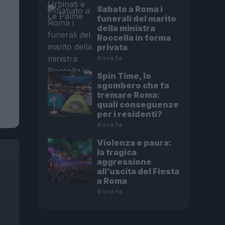
Sabato a Roma i
funerali del marito
della ministra
Roccella in forma
privata
9 ore fa
Spin Time, lo
sgombero che fa
tremare Roma:
quali conseguenze
per i residenti?
9 ore fa
Violenza e paura:
la tragica
aggressione
all’uscita del Fiesta
a Roma
9 ore fa