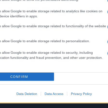
o allow Google to enable storage related to analytics like cookies on
rpe
SANREMO Ma quale modernità
evice identifiers in apps.
 sul
l’esempio del direttore
.
d’orchestra…Beatrice Venezi
o allow Google to enable storage related to functionality of the website
5 anni fa
o allow Google to enable storage related to personalization.
pazione di Morgan al Festival di Sanremo si è rivelata
o allow Google to enable storage related to security, including
soluzione dalle accuse di frode fiscale.
cation functionality and fraud prevention, and other user protection.
CONFIRM
Successiva
ano:
Covid, boom di casi nel Lazio: aumento
vertiginoso in una settimana
Data Deletion
Data Access
Privacy Policy