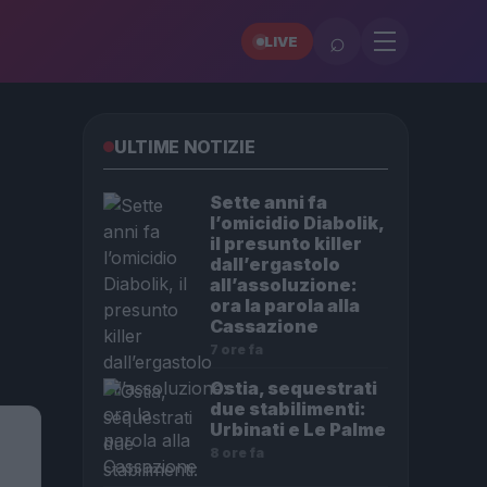
⌕
LIVE
ULTIME NOTIZIE
Sette anni fa
l’omicidio Diabolik,
il presunto killer
dall’ergastolo
all’assoluzione:
ora la parola alla
Cassazione
7 ore fa
Ostia, sequestrati
due stabilimenti:
Urbinati e Le Palme
8 ore fa