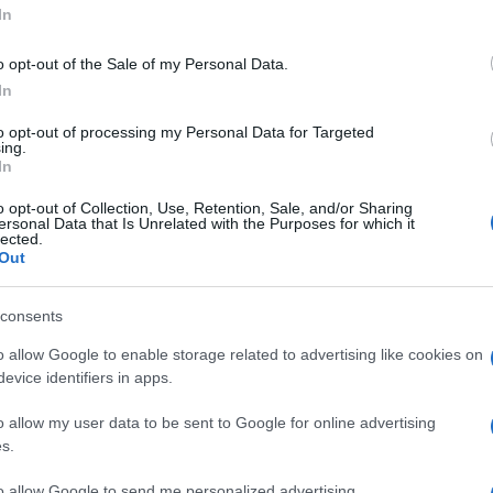
In
 Amadeus a Sanremo? Il
on forza
o opt-out of the Sale of my Personal Data.
In
to opt-out of processing my Personal Data for Targeted
lla presunta esclusione di Morgan dalla lista dei gran
ing.
te ha reagito fortemente tramite la chat di Whatsapp,
In
.
o opt-out of Collection, Use, Retention, Sale, and/or Sharing
ersonal Data that Is Unrelated with the Purposes for which it
lected.
Out
i esclusione dal Festival di Sanremo, emerge una luce
consents
Milano ha emesso una sentenza di assoluzione con form
o allow Google to enable storage related to advertising like cookies on
ale. Tale notizia è stata confermata direttamente da Mor
evice identifiers in apps.
vocati per il successo ottenuto. La sentenza sottolinea
i rivolte.
o allow my user data to be sent to Google for online advertising
s.
to allow Google to send me personalized advertising.