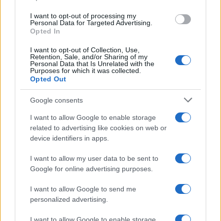
Elly Schlein, leader del Partito Democratico, ha
I want to opt-out of processing my
commentato la situazione, sottolineando che Meloni
Personal Data for Targeted Advertising.
ha selezionato in passato alleati in modo errato e
Opted In
auspicando una presa di posizione chiara da parte
I want to opt-out of Collection, Use,
sua sul caso. Schlein ha richiamato l’attenzione sul
Retention, Sale, and/or Sharing of my
Personal Data that Is Unrelated with the
fatto che l’Ungheria è stata più volte accusata a
Purposes for which it was collected.
Opted Out
livello europeo di non rispettare i principi dello stato
di diritto, una posizione che Meloni ha spesso difeso
Google consents
in passato come alleata di Orban.
I want to allow Google to enable storage
related to advertising like cookies on web or
Fonte
device identifiers in apps.
I want to allow my user data to be sent to
Successiva
Precedente
Google for online advertising purposes.
Zingaretti critica
Angelino su Roma:
Quarta
«Non ho avuto
I want to allow Google to send me
Repubblica:
dubbi, ho subito
personalized advertising.
‘Pensavo foste
detto sì quando ho
giornalisti’, FNSI
sentito la
I want to allow Google to enable storage