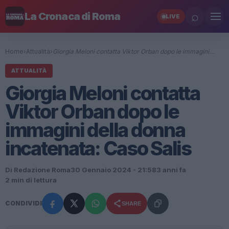
⌕
La Cronaca di Roma
LIVE
Home
›
Attualità
›
Giorgia Meloni contatta Viktor Orban dopo le immagini…
ATTUALITÀ
Giorgia Meloni contatta
Viktor Orban dopo le
immagini della donna
incatenata: Caso Salis
Di Redazione Roma
30 Gennaio 2024 - 21:58
3 anni fa
2 min di lettura
CONDIVIDI
SHARE