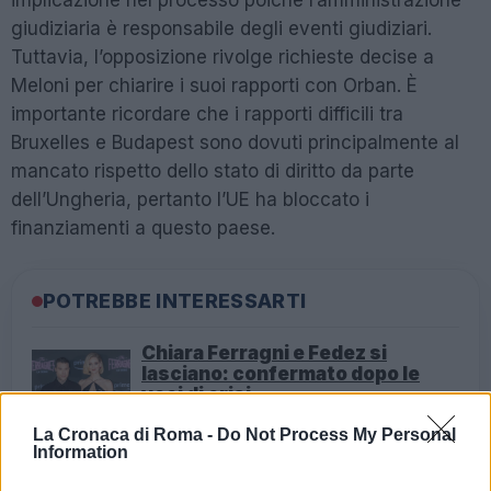
giudiziaria è responsabile degli eventi giudiziari.
Tuttavia, l’opposizione rivolge richieste decise a
Meloni per chiarire i suoi rapporti con Orban. È
importante ricordare che i rapporti difficili tra
Bruxelles e Budapest sono dovuti principalmente al
mancato rispetto dello stato di diritto da parte
dell’Ungheria, pertanto l’UE ha bloccato i
finanziamenti a questo paese.
POTREBBE INTERESSARTI
Chiara Ferragni e Fedez si
lasciano: confermato dopo le
voci di crisi
2 anni fa
La Cronaca di Roma -
Do Not Process My Personal
Giovanni Allevi a Sanremo: “Ho
Information
perso tutto con la malattia, ma il
dolore mi ha donato tanto”