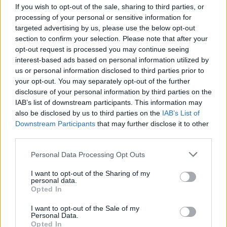
If you wish to opt-out of the sale, sharing to third parties, or
2 anni fa
processing of your personal or sensitive information for
targeted advertising by us, please use the below opt-out
section to confirm your selection. Please note that after your
L’opposizione sta esortando Meloni a intervenire su
opt-out request is processed you may continue seeing
Orban. I partiti di centrosinistra vogliono una
interest-based ads based on personal information utilized by
spiegazione urgente dal Presidente del Consiglio sul
us or personal information disclosed to third parties prior to
caso di una donna detenuta in Ungheria per aver
your opt-out. You may separately opt-out of the further
disclosure of your personal information by third parties on the
presuntamente assaltato due neonazisti. È
IAB’s list of downstream participants. This information may
improbabile che Meloni possa soddisfare questa
also be disclosed by us to third parties on the
IAB’s List of
richiesta a breve a causa del suo intenso
Downstream Participants
that may further disclose it to other
programma di impegni. Tuttavia, Meloni incontrerà
third parties.
Orban di persona il 1° febbraio durante il Consiglio
Please note that this website/app uses one or more Google
Personal Data Processing Opt Outs
speciale dell’UE a Bruxelles.
services and may gather and store information including but
not limited to your visit or usage behaviour. You may click to
I want to opt-out of the Sharing of my
personal data.
Ilaria Salis è stata detenuta in Ungheria per mesi. La
grant or deny consent to Google and its third-party tags to
Opted In
use your data for below specified purposes in below Google
sua accusa e le relative circostanze che hanno
consent section.
I want to opt-out of the Sale of my
portato alla sua detenzione sono ancora poco chiare.
Personal Data.
Opted In