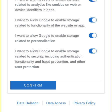
solidale con
chiamata»
related to analytics like cookies on web or
Mennuni
device identifiers in apps.
I want to allow Google to enable storage
Tag:
live
related to functionality of the website or app.
I want to allow Google to enable storage
ARTICOLI CORRELATI
related to personalization.
I want to allow Google to enable storage
related to security, including authentication
functionality and fraud prevention, and other
user protection.
Chiara Ferragni e Fedez si lasciano: confermato dopo
CONFIRM
le voci di crisi
Data Deletion
Data Access
Privacy Policy