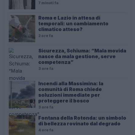
7 minuti fa
Roma e Lazio in attesa di
temporali: un cambiamento
climatico atteso?
2 ore fa
Sicurezza, Schiuma: “Mala movida
nasce da mala gestione, serve
competenza”
3 ore fa
Incendi alla Massimina: la
comunità di Roma chiede
soluzioni immediate per
proteggere il bosco
3 ore fa
Fontana della Rotonda: un simbolo
di bellezza rovinato dal degrado
4 ore fa