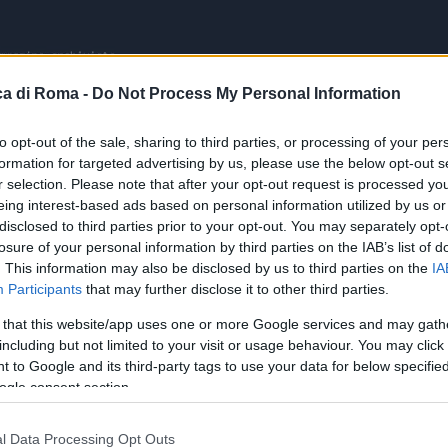
a di Roma -
Do Not Process My Personal Information
to opt-out of the sale, sharing to third parties, or processing of your per
formation for targeted advertising by us, please use the below opt-out s
r selection. Please note that after your opt-out request is processed y
eing interest-based ads based on personal information utilized by us or
disclosed to third parties prior to your opt-out. You may separately opt-
losure of your personal information by third parties on the IAB’s list of
. This information may also be disclosed by us to third parties on the
IA
Participants
that may further disclose it to other third parties.
 that this website/app uses one or more Google services and may gath
le
including but not limited to your visit or usage behaviour. You may click 
 to Google and its third-party tags to use your data for below specifi
ogle consent section.
 documentato pochi minuti fa è la prova che a volte non
ari è meglio chiudere un occhio.
l Data Processing Opt Outs