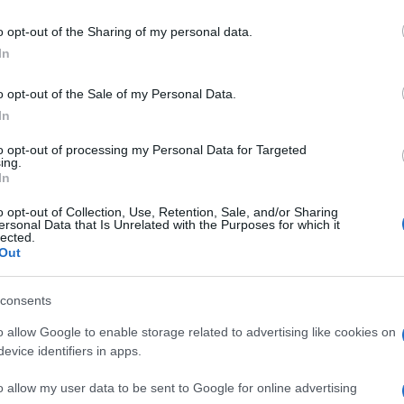
o di Roma dove i problemi dell’illegalità sono all’ordin
o opt-out of the Sharing of my personal data.
iudere un occhio, per 3 infrazioni a cui la vela
In
presidente del VI Municipio Nicola Franco al campo del
o opt-out of the Sale of my Personal Data.
In
documenti e la tessera professionale a chi scrive, sono la
to opt-out of processing my Personal Data for Targeted
ing.
onsorizzava l’evento di Nicola Franco, per quanto sia
In
strada, è forse esagerata.
o opt-out of Collection, Use, Retention, Sale, and/or Sharing
ersonal Data that Is Unrelated with the Purposes for which it
lected.
Out
Dolori alla spalla e rimedi, le
consents
protesi diventano sempre più
o allow Google to enable storage related to advertising like cookies on
custom made
evice identifiers in apps.
2 anni fa
o allow my user data to be sent to Google for online advertising