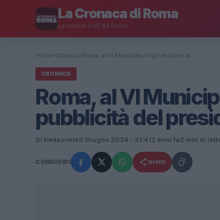
La Cronaca di Roma
Le notizie LIVE da Roma
Home
›
Cronaca
›
Roma, al VI Municipio i Vigili multano la…
CRONACA
Roma, al VI Municipi
pubblicità del pres
Di Redazione
3 Giugno 2024 - 21:41
2 anni fa
2 min di let
CONDIVIDI
SHARE