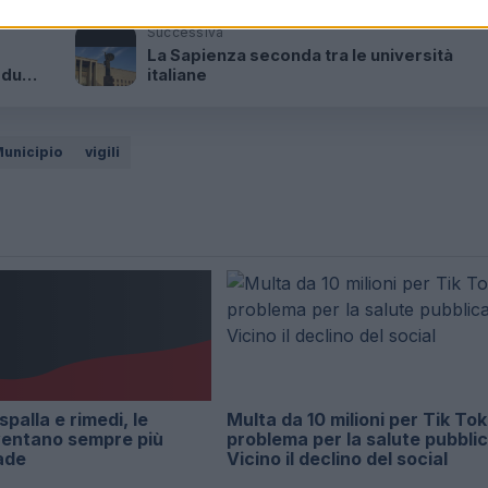
Successiva
La Sapienza seconda tra le università
 due
italiane
Municipio
vigili
 spalla e rimedi, le
Multa da 10 milioni per Tik Tok
ventano sempre più
problema per la salute pubblic
ade
Vicino il declino del social