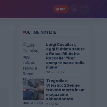
⌕
LIVE
ULTIME NOTIZIE
Luigi Cavallari,
oggi l’ultimo saluto
a Roma. Ministra
Roccella: “Per
sempre mano nella
mano”
20 minuti fa
Tragedia a
Viterbo: 23enne
trovata morta in un
magazzino
abbandonato
2 ore fa