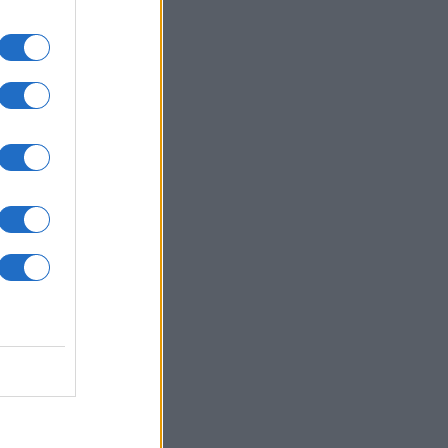
di
ulta
il
itica
o
e se
o,