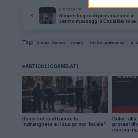
Precedente
Scoperto giro di prostituzione in
centro massaggi a Casal Bertone:
arrestate
Tag:
Nicola Franco
Roma
Tor Bella Monaca
VI 
ARTICOLI CORRELATI
Roma sotto attacco: la
Dolori alla
‘ndrangheta e il suo primo ‘locale’
protesi di
custom m