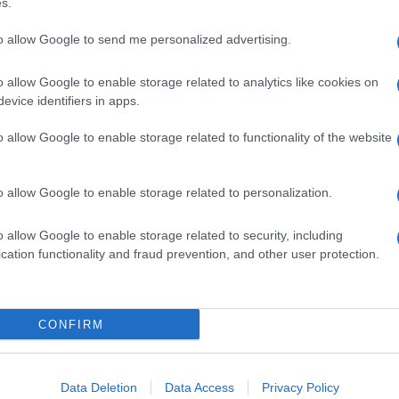
s.
 stradale. Queste le 3 infrazioni su cui i vigili urbani 
ul tergicristalli del furgone pubblicitario la pesante m
to allow Google to send me personalized advertising.
icità.
o allow Google to enable storage related to analytics like cookies on
 relazionandosi con un vigile che ha voluto che esibissi 
evice identifiers in apps.
dei giornalisti, c’è anche da capire se la pubblicità pol
o allow Google to enable storage related to functionality of the website
itenerante, ovvero se può stare ferma, nello stesso punt
o allow Google to enable storage related to personalization.
petto nei confronti del presidente Nicola Franco, anch
 pubblicitario, seppur non creasse problemi a nessun
o allow Google to enable storage related to security, including
cation functionality and fraud prevention, and other user protection.
o famoso. Mentre a noi umili giornalisti, non resta che
CONFIRM
sembra quasi una forzatura…
Data Deletion
Data Access
Privacy Policy