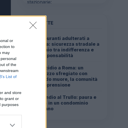
PIÙ LETTE
Carburanti adulterati a
1
sonal or
Roma: sicurezza stradale a
ection to
rischio tra indifferenza e
ou may
irresponsabilità
 personal
out of the
Omicidio a Roma: un
2
 downstream
ragazzo sfregiato con
B’s List of
l’acido muore, la comunità
in apprensione
er and store
Incendio al Trullo: paura e
3
to grant or
caos in un condominio
ed purposes
romano
 si