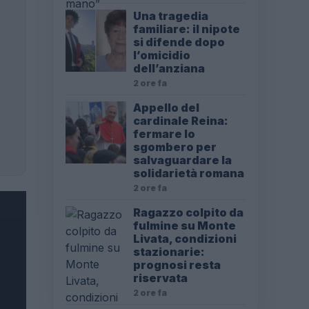
Una tragedia
familiare: il nipote
si difende dopo
l’omicidio
dell’anziana
2 ore fa
Appello del
cardinale Reina:
fermare lo
sgombero per
salvaguardare la
solidarietà romana
2 ore fa
Ragazzo colpito da
fulmine su Monte
Livata, condizioni
stazionarie:
prognosi resta
riservata
2 ore fa