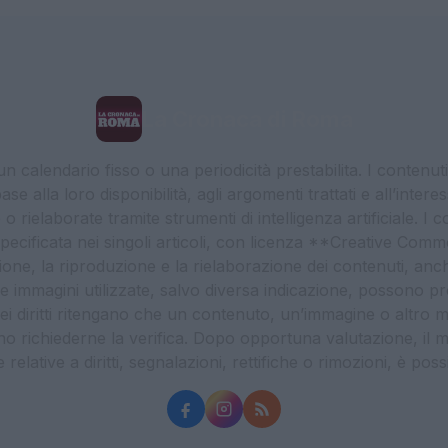
La Cronaca di Roma
 calendario fisso o una periodicità prestabilita. I contenut
ase alla loro disponibilità, agli argomenti trattati e all’int
 rielaborate tramite strumenti di intelligenza artificiale. I 
 specificata nei singoli articoli, con licenza **Creative C
ione, la riproduzione e la rielaborazione dei contenuti, an
. Le immagini utilizzate, salvo diversa indicazione, possono pr
ei diritti ritengano che un contenuto, un’immagine o altro mat
ssono richiederne la verifica. Dopo opportuna valutazione, il 
lative a diritti, segnalazioni, rettifiche o rimozioni, è possibil