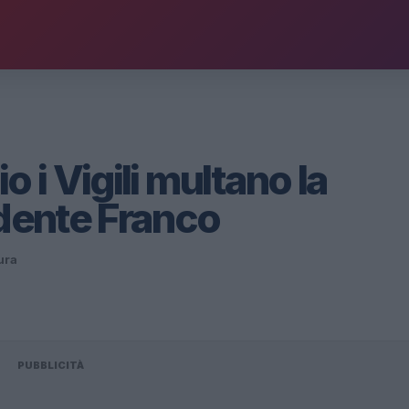
o i Vigili multano la
idente Franco
tura
PUBBLICITÀ