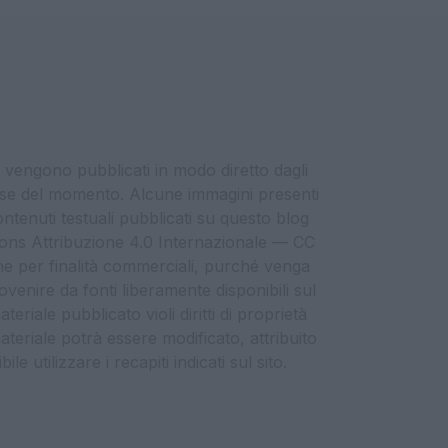
i vengono pubblicati in modo diretto dagli
eresse del momento. Alcune immagini presenti
contenuti testuali pubblicati su questo blog
ommons Attribuzione 4.0 Internazionale — CC
che per finalità commerciali, purché venga
ovenire da fonti liberamente disponibili sul
eriale pubblicato violi diritti di proprietà
materiale potrà essere modificato, attribuito
e utilizzare i recapiti indicati sul sito.