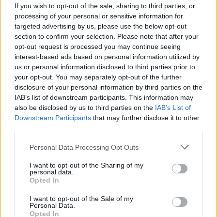
If you wish to opt-out of the sale, sharing to third parties, or
chiude Castro Pretorio
processing of your personal or sensitive information for
targeted advertising by us, please use the below opt-out
2 Ottobre 2020 - 19:51
Iksnik
section to confirm your selection. Please note that after your
Dal 5 ottobre chiude Castro Pretorio. Dal 29
opt-out request is processed you may continue seeing
novembre chiuderà anche Policlinico. ROMA La
interest-based ads based on personal information utilized by
fermata di Castro Pretorio della linea B chiuderà
us or personal information disclosed to third parties prior to
your opt-out. You may separately opt-out of the further
lunedì 5 ottobre, mentre dal 29…
disclosure of your personal information by third parties on the
IAB’s list of downstream participants. This information may
Leggi l’articolo →
also be disclosed by us to third parties on the
IAB’s List of
Downstream Participants
that may further disclose it to other
third parties.
Please note that this website/app uses one or more Google
Personal Data Processing Opt Outs
services and may gather and store information including but
not limited to your visit or usage behaviour. You may click to
I want to opt-out of the Sharing of my
personal data.
grant or deny consent to Google and its third-party tags to
Opted In
use your data for below specified purposes in below Google
consent section.
I want to opt-out of the Sale of my
Personal Data.
Opted In