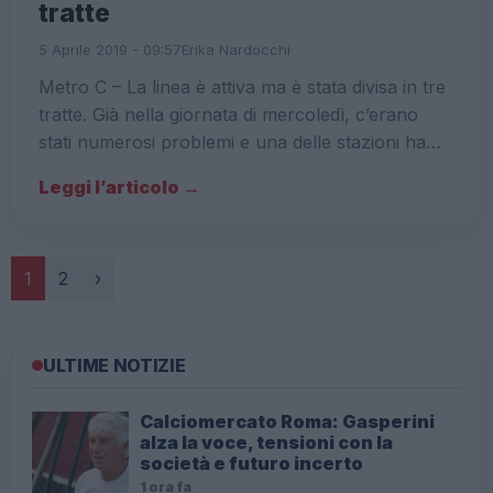
tratte
5 Aprile 2019 - 09:57
Erika Nardocchi
Metro C – La linea è attiva ma è stata divisa in tre
tratte. Già nella giornata di mercoledì, c’erano
stati numerosi problemi e una delle stazioni ha…
Leggi l’articolo →
Paginazione
1
2
›
ULTIME NOTIZIE
Calciomercato Roma: Gasperini
alza la voce, tensioni con la
società e futuro incerto
1 ora fa