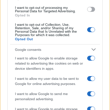
I want to opt-out of processing my
Personal Data for Targeted Advertising.
Opted In
I want to opt-out of Collection, Use,
Retention, Sale, and/or Sharing of my
Personal Data that Is Unrelated with the
CORONAVIRUS
Purposes for which it was collected.
Opted Out
ROMA FASE 2 Novità orari metro
e bus
Google consents
2 Maggio 2020 - 17:59
Iksnik
I want to allow Google to enable storage
Roma Fase 2 Le novità sugli orari di metro e bus
related to advertising like cookies on web or
device identifiers in apps.
Per la cosiddetta Fase 2 a Roma è previsto un
prolungamento degli orari dei mezzi pubblici,
I want to allow my user data to be sent to
proprio…
Google for online advertising purposes.
Leggi l’articolo →
I want to allow Google to send me
personalized advertising.
I want to allow Google to enable storage