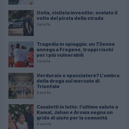
Ostia, ciclista investito: svelato il
volto del pirata della strada
1 ora fa
Tragedia in spiaggia: un 72enne
annega a Fregene, troppi rischi
per i più vulnerabili
1 ora fa
Verduraio o spacciatore? L’ombra
della droga sul mercato di
Trionfale
2 ore fa
Casalotti in lutto: l’ultimo saluto a
Kamal, Jahan e Arowa segna un
grido di aiuto per la comunità
3 ore fa