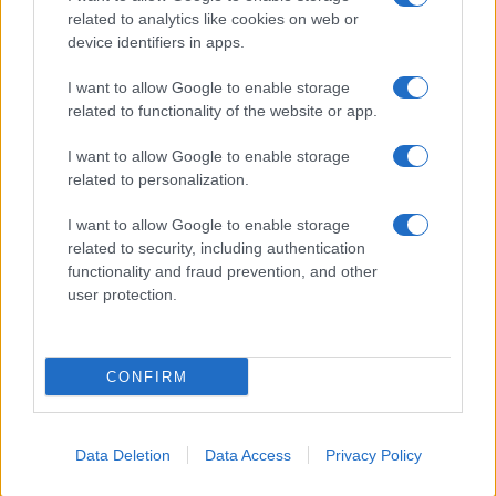
related to analytics like cookies on web or
device identifiers in apps.
I want to allow Google to enable storage
related to functionality of the website or app.
I want to allow Google to enable storage
related to personalization.
I want to allow Google to enable storage
related to security, including authentication
functionality and fraud prevention, and other
user protection.
ATTUALITÀ
METRO B Da marzo stop nei
CONFIRM
weekend e chiusure anticipate
27 Febbraio 2020 - 21:08
Iksnik
Data Deletion
Data Access
Privacy Policy
METRO B Dal 2 marzo 2020 al via ai lavori che