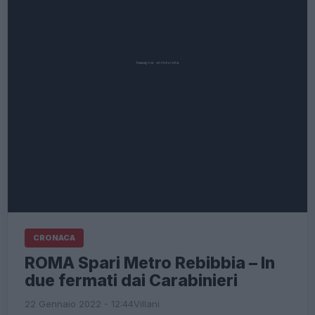
CRONACA
ROMA Spari Metro Rebibbia – In
due fermati dai Carabinieri
22 Gennaio 2022 - 12:44
Villani