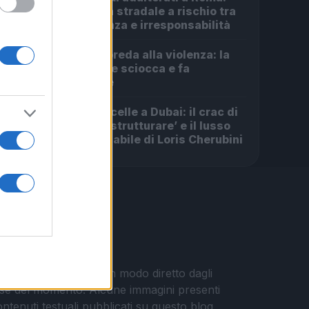
1
sicurezza stradale a rischio tra
indifferenza e irresponsabilità
Roma in preda alla violenza: la
2
rapina che sciocca e fa
discutere
Da Centocelle a Dubai: il crac di
3
‘Facile Ristrutturare’ e il lusso
irresponsabile di Loris Cherubini
i vengono pubblicati in modo diretto dagli
eresse del momento. Alcune immagini presenti
contenuti testuali pubblicati su questo blog