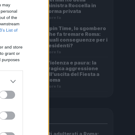
ministra Roccella in
ou may
forma privata
 personal
out of the
7 ore fa
 downstream
Spin Time, lo sgombero
B’s List of
che fa tremare Roma:
quali conseguenze per i
residenti?
er and store
7 ore fa
to grant or
ed purposes
Violenza e paura: la
tragica aggressione
all’uscita del Fiesta a
Roma
7 ore fa
PIÙ LETTE
Carburanti adulterati a Roma: