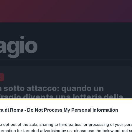
agio
A
 sotto attacco: quando un
ragio diventa una lotteria della
a di Roma -
Do Not Process My Personal Information
026 - 14:09
Italo Lauro
to opt-out of the sale, sharing to third parties, or processing of your per
a di Roma si arricchisce di un episodio che fa riflettere:
formation for targeted advertising by us, please use the below opt-out s