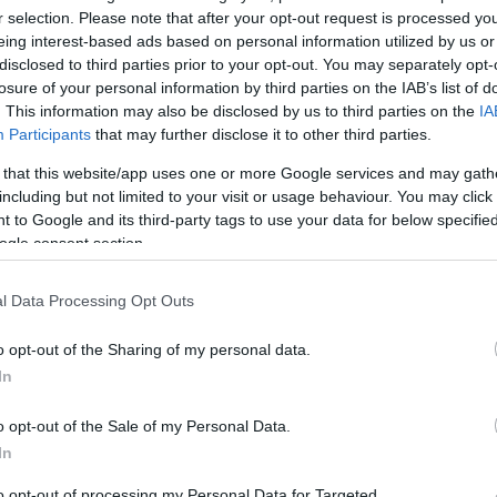
l recente nubifragio, un automobilista ha vissuto un vero
r selection. Please note that after your opt-out request is processed y
o incubo quando un platano…
eing interest-based ads based on personal information utilized by us or
disclosed to third parties prior to your opt-out. You may separately opt-
articolo →
losure of your personal information by third parties on the IAB’s list of
. This information may also be disclosed by us to third parties on the
IA
Participants
that may further disclose it to other third parties.
 that this website/app uses one or more Google services and may gath
including but not limited to your visit or usage behaviour. You may click 
 to Google and its third-party tags to use your data for below specifi
ogle consent section.
l Data Processing Opt Outs
o opt-out of the Sharing of my personal data.
In
o opt-out of the Sale of my Personal Data.
In
to opt-out of processing my Personal Data for Targeted