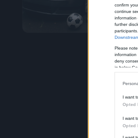
durante i
confirm you
e propri
continue se
information 
Leggi l’
further disc
participants
Downstream 
Please note
information 
deny consent
in below Go
Persona
I want t
Opted 
I want t
Opted 
I want 