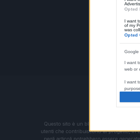
Advertis
Opted 
I want t
of my P
was col
Opted 
Google 
I want t
web or d
I want t
purpose
I want 
I want t
web or d
Questo sito è un blog aggiornato senza un
utenti che contribuiscono al progetto, in b
I want t
negli articoli potrebbero essere generate o