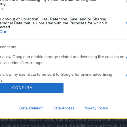
ing.
In
o opt-out of Collection, Use, Retention, Sale, and/or Sharing
ersonal Data that Is Unrelated with the Purposes for which it
lected.
Out
consents
o allow Google to enable storage related to advertising like cookies on
evice identifiers in apps.
o allow my user data to be sent to Google for online advertising
s.
CONFIRM
to allow Google to send me personalized advertising.
La Cronaca di Roma
o allow Google to enable storage related to analytics like cookies on
Data Deletion
Data Access
Privacy Policy
evice identifiers in apps.
 calendario fisso o una periodicità prestabilita. I contenut
ase alla loro disponibilità, agli argomenti trattati e all’int
o allow Google to enable storage related to functionality of the website
 rielaborate tramite strumenti di intelligenza artificiale. I 