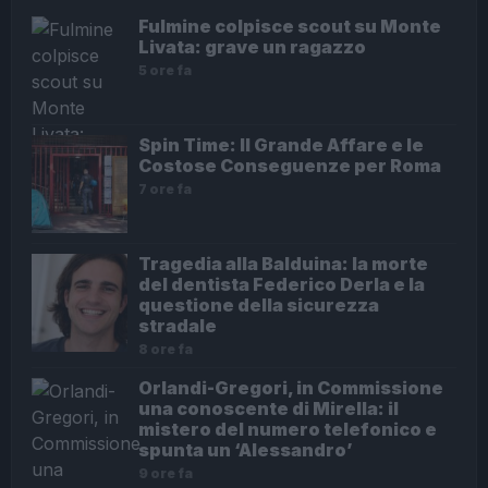
Fulmine colpisce scout su Monte
Livata: grave un ragazzo
5 ore fa
Spin Time: Il Grande Affare e le
Costose Conseguenze per Roma
7 ore fa
Tragedia alla Balduina: la morte
del dentista Federico Derla e la
questione della sicurezza
stradale
8 ore fa
Orlandi-Gregori, in Commissione
una conoscente di Mirella: il
mistero del numero telefonico e
spunta un ‘Alessandro’
9 ore fa