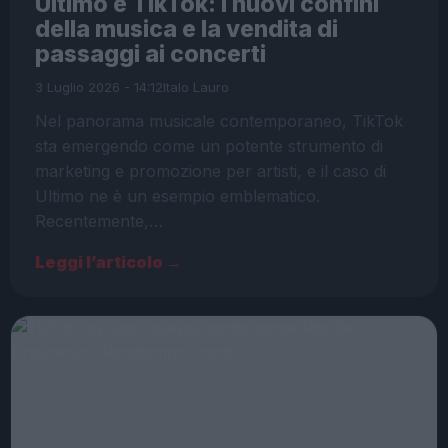
Ultimo e TikTok: i nuovi confini
della musica e la vendita di
passaggi ai concerti
3 Luglio 2026 - 14:12
Italo Lauro
Nel panorama musicale contemporaneo, TikTok
sta emergendo come un potente strumento di
marketing e promozione per artisti, e il caso di
Ultimo ne è un esempio emblematico.
Recentemente,…
Leggi l’articolo →