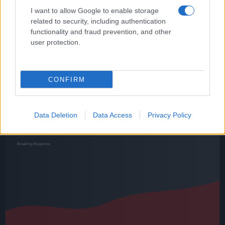
l’appello per la tiktoker a “Chi
I want to allow Google to enable storage
l’ha visto?”
related to security, including authentication
functionality and fraud prevention, and other
14 Dicembre 2023 - 09:22
Emanuel Susanna
user protection.
Laura la Divina scomparsa, l’appello per la
tiktoker a “Chi l’ha visto?”
CONFIRM
Leggi l’articolo →
Data Deletion
Data Access
Privacy Policy