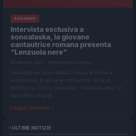
ESCLUSIVE
Intervista esclusiva a
sonoalaska, la giovane
cantautrice romana presenta
“Lenzuola nere”
20 Gennaio 2023 - 14:37
Emanuel Susanna
Intervista esclusiva della Cronaca di Roma a
sonoalaska, la giovane cantautrice romana,
famosa su TikTok, presenta : "Lenzuola nere" il
suo ultimo singolo
Leggi l’articolo →
ULTIME NOTIZIE