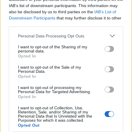
IAB’s list of downstream participants. This information may
also be disclosed by us to third parties on the
IAB’s List of
Downstream Participants
that may further disclose it to other
third parties.
Please note that this website/app uses one or more Google
Personal Data Processing Opt Outs
services and may gather and store information including but
not limited to your visit or usage behaviour. You may click to
I want to opt-out of the Sharing of my
personal data.
grant or deny consent to Google and its third-party tags to
Opted In
use your data for below specified purposes in below Google
consent section.
I want to opt-out of the Sale of my
Personal Data.
Opted In
CRONACA
Indagine su TikTok, Ecco tutti i
I want to opt-out of processing my
Personal Data for Targeted Advertising.
parametri su cui l’Europa vuole
Opted In
far luce
I want to opt-out of Collection, Use,
Retention, Sale, and/or Sharing of my
19 Febbraio 2024 - 13:08
Davide Sperati
Personal Data that Is Unrelated with the
Purposes for which it was collected.
Ogni tanto una buona notizia, è notizia di pochi
Opted Out
minuti fa che la Commissione Europea ha avviato