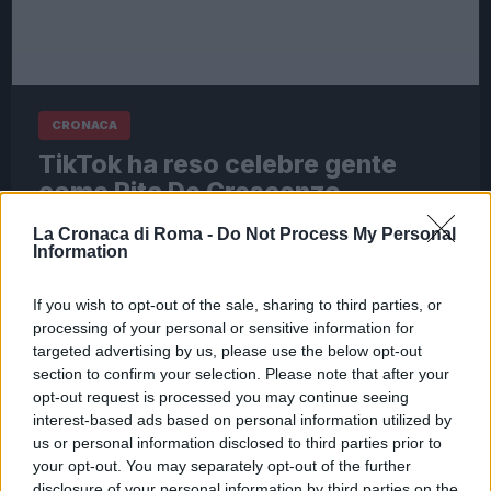
CRONACA
TikTok ha reso celebre gente
come Rita De Crescenzo.
Rendiamoci conto
La Cronaca di Roma -
Do Not Process My Personal
Information
26 Marzo 2024 - 19:29
Davide Sperati
La tiktoker napoletana Rita De Crescenzo è
If you wish to opt-out of the sale, sharing to third parties, or
tornata alla ribalta con una vivace protesta
processing of your personal or sensitive information for
tenutasi la scorsa notte di fronte a una caserma
targeted advertising by us, please use the below opt-out
dei vigili urbani. La…
section to confirm your selection. Please note that after your
opt-out request is processed you may continue seeing
Leggi l’articolo →
interest-based ads based on personal information utilized by
us or personal information disclosed to third parties prior to
your opt-out. You may separately opt-out of the further
disclosure of your personal information by third parties on the