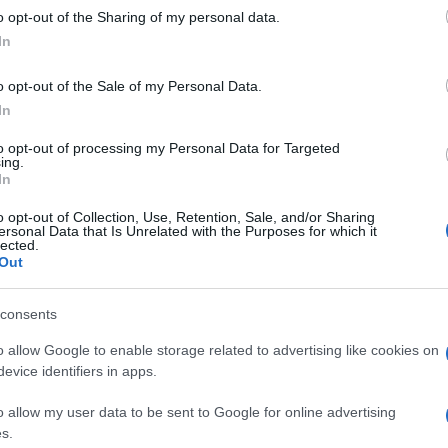
le
o opt-out of the Sharing of my personal data.
In
o opt-out of the Sale of my Personal Data.
 insediamenti abusivi
In
to opt-out of processing my Personal Data for Targeted
ing.
In
ca Raggi, a
Roma Tevere rimossi insediamenti abusi
o opt-out of Collection, Use, Retention, Sale, and/or Sharing
ersonal Data that Is Unrelated with the Purposes for which it
è
Riva Ostiense.
lected.
Out
egue quello della scorsa settimana effettuato presso 
ra promosso dall’Ufficio Speciale Tevere del Campidog
consents
 uffici ed enti.
o allow Google to enable storage related to advertising like cookies on
evice identifiers in apps.
ensito
36 persone tra cui due minorenni, una in stato
o allow my user data to be sent to Google for online advertising
ura.
Sono stati trovati anche
20 gatti e 7 cani
per i qu
s.