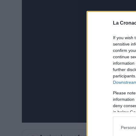
La Cronac
If you wish 
sensitive in
confirm you
continue se
information 
further disc
participants
Downstream 
Please note
information 
deny consent
in below Go
Persona