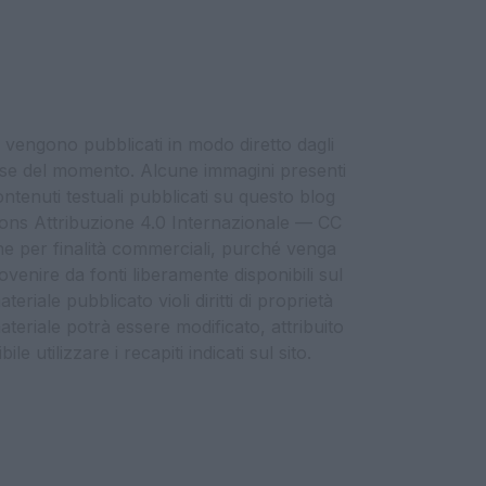
i vengono pubblicati in modo diretto dagli
eresse del momento. Alcune immagini presenti
contenuti testuali pubblicati su questo blog
ommons Attribuzione 4.0 Internazionale — CC
che per finalità commerciali, purché venga
ovenire da fonti liberamente disponibili sul
eriale pubblicato violi diritti di proprietà
materiale potrà essere modificato, attribuito
e utilizzare i recapiti indicati sul sito.