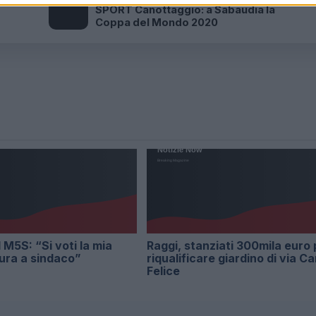
SPORT Canottaggio: a Sabaudia la
Coppa del Mondo 2020
 M5S: “Si voti la mia
Raggi, stanziati 300mila euro 
ura a sindaco”
riqualificare giardino di via Ca
Felice