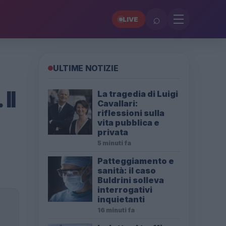
⌕
LIVE
ULTIME NOTIZIE
Il
La tragedia di Luigi
Cavallari:
riflessioni sulla
vita pubblica e
privata
5 minuti fa
Patteggiamento e
sanità: il caso
Buldrini solleva
interrogativi
inquietanti
16 minuti fa