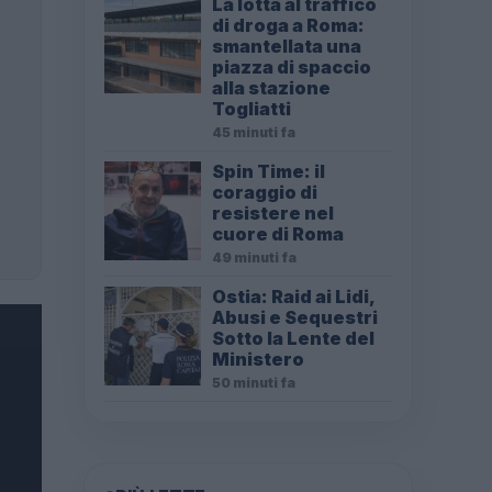
La lotta al traffico
di droga a Roma:
smantellata una
piazza di spaccio
alla stazione
Togliatti
45 minuti fa
Spin Time: il
coraggio di
resistere nel
cuore di Roma
49 minuti fa
Ostia: Raid ai Lidi,
Abusi e Sequestri
Sotto la Lente del
Ministero
50 minuti fa