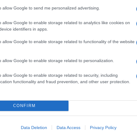
to allow Google to send me personalized advertising.
o allow Google to enable storage related to analytics like cookies on
evice identifiers in apps.
La Raggi al M5S: “Si voti la mi
ella
o allow Google to enable storage related to functionality of the website
ricandidatura a sindaco”
5 anni fa
o allow Google to enable storage related to personalization.
 sul GRA. Condannato il poliziotto”]
o allow Google to enable storage related to security, including
cation functionality and fraud prevention, and other user protection.
>>CLICCA QUI
ROMA>>>CLICCA QUI
CONFIRM
Data Deletion
Data Access
Privacy Policy
Successiva