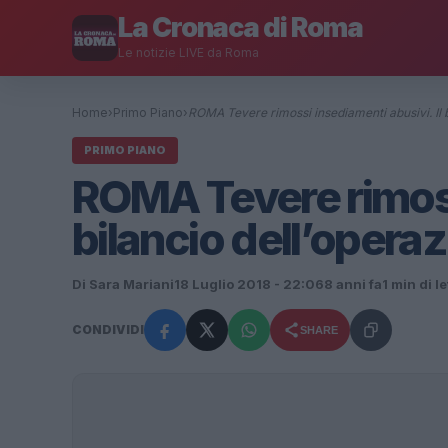
La Cronaca di Roma
Le notizie LIVE da Roma
Home
›
Primo Piano
›
ROMA Tevere rimossi insediamenti abusivi. Il b
PRIMO PIANO
ROMA Tevere rimossi
bilancio dell’opera
Di Sara Mariani
18 Luglio 2018 - 22:06
8 anni fa
1 min di l
CONDIVIDI
SHARE