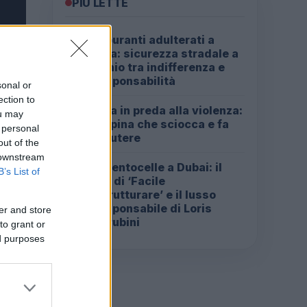
PIÙ LETTE
Carburanti adulterati a
1
Roma: sicurezza stradale a
rischio tra indifferenza e
irresponsabilità
sonal or
ection to
Roma in preda alla violenza:
2
ou may
la rapina che sciocca e fa
 personal
discutere
out of the
 downstream
Da Centocelle a Dubai: il
3
B’s List of
crac di ‘Facile
Ristrutturare’ e il lusso
irresponsabile di Loris
er and store
Cherubini
to grant or
ed purposes