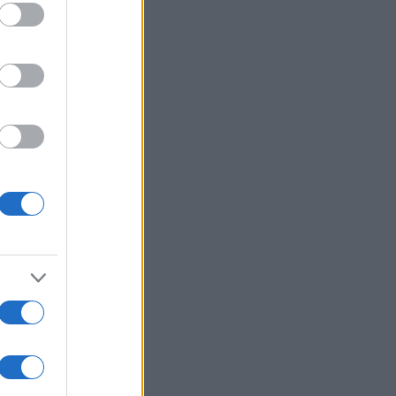
vi
il
lio
 di
ali