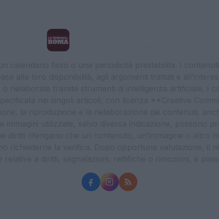
La Cronaca di Roma
 calendario fisso o una periodicità prestabilita. I contenut
ase alla loro disponibilità, agli argomenti trattati e all’int
 rielaborate tramite strumenti di intelligenza artificiale. I 
 specificata nei singoli articoli, con licenza **Creative C
ione, la riproduzione e la rielaborazione dei contenuti, an
. Le immagini utilizzate, salvo diversa indicazione, possono pr
ei diritti ritengano che un contenuto, un’immagine o altro mat
ssono richiederne la verifica. Dopo opportuna valutazione, il 
lative a diritti, segnalazioni, rettifiche o rimozioni, è possibil