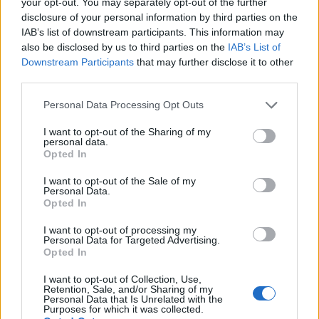
your opt-out. You may separately opt-out of the further
disclosure of your personal information by third parties on the
Christmas World a Roma, la
IAB’s list of downstream participants. This information may
Capitale ospiterà il villaggio
also be disclosed by us to third parties on the
IAB’s List of
natalizio più grande d’Europa
Downstream Participants
that may further disclose it to other
4 anni fa
third parties.
Alla Galleria Giovanni XXIII arriva
Please note that this website/app uses one or more Google
l’autovelox. Multe per chi supera
Personal Data Processing Opt Outs
services and may gather and store information including but
il limite. Dal 30 marzo
not limited to your visit or usage behaviour. You may click to
I want to opt-out of the Sharing of my
3 anni fa
personal data.
grant or deny consent to Google and its third-party tags to
Opted In
use your data for below specified purposes in below Google
consent section.
I want to opt-out of the Sale of my
Personal Data.
Opted In
ARTICOLI CORRELATI
I want to opt-out of processing my
Personal Data for Targeted Advertising.
Opted In
I want to opt-out of Collection, Use,
Retention, Sale, and/or Sharing of my
Personal Data that Is Unrelated with the
Purposes for which it was collected.