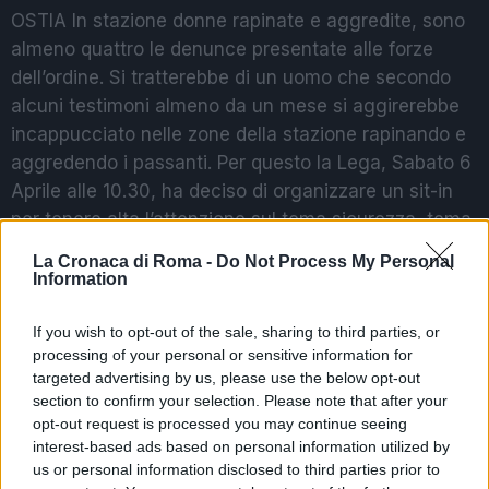
OSTIA In stazione donne rapinate e aggredite, sono
almeno quattro le denunce presentate alle forze
dell’ordine. Si tratterebbe di un uomo che secondo
alcuni testimoni almeno da un mese si aggirerebbe
incappucciato nelle zone della stazione rapinando e
aggredendo i passanti. Per questo la Lega, Sabato 6
Aprile alle 10.30, ha deciso di organizzare un sit-in
per tenere alta l’attenzione sul tema sicurezza, tema
molto caro al leader Matteo Salvini.
La Cronaca di Roma -
Do Not Process My Personal
Information
Precedente
Successiva
CALCIO Zaniolo sul
ULTIM’ORA
If you wish to opt-out of the sale, sharing to third parties, or
contratto: “Sono
CIRCUMVESUVIANA
processing of your personal or sensitive information for
stato male
— Scarcerato il
targeted advertising by us, please use the below opt-out
interpretato”
terzo arrestato
section to confirm your selection. Please note that after your
opt-out request is processed you may continue seeing
interest-based ads based on personal information utilized by
us or personal information disclosed to third parties prior to
POTREBBE INTERESSARTI