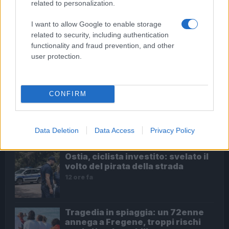
related to personalization.
ULTIME NOTIZIE
I want to allow Google to enable storage
related to security, including authentication
Dalla festa al dramma: la morte di
functionality and fraud prevention, and other
Benedetta Marino e l’appello per
user protection.
un futuro più sicuro per i giovani
9 ore fa
CONFIRM
Calciomercato Roma: Gasperini
alza la voce, tensioni con la
società e futuro incerto
Data Deletion
Data Access
Privacy Policy
12 ore fa
Ostia, ciclista investito: svelato il
volto del pirata della strada
12 ore fa
Tragedia in spiaggia: un 72enne
annega a Fregene, troppi rischi