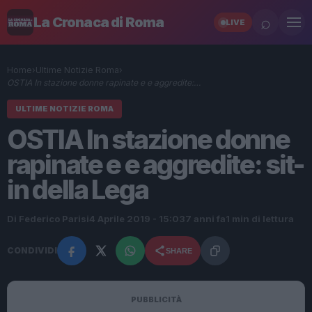
⌕
La Cronaca di Roma
LIVE
Home
›
Ultime Notizie Roma
›
OSTIA In stazione donne rapinate e e aggredite:…
ULTIME NOTIZIE ROMA
OSTIA In stazione donne
rapinate e e aggredite: sit-
in della Lega
Di Federico Parisi
4 Aprile 2019 - 15:03
7 anni fa
1 min di lettura
CONDIVIDI
SHARE
PUBBLICITÀ