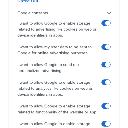
Opted Out
Christmas World a Roma, la Capitale ospiterà il
villaggio natalizio più grande d’Europa
Google consents
I want to allow Google to enable storage
related to advertising like cookies on web or
device identifiers in apps.
I want to allow my user data to be sent to
Google for online advertising purposes.
Alla Galleria Giovanni XXIII arriva l’autovelox. Multe
per chi supera il limite. Dal 30 marzo
I want to allow Google to send me
personalized advertising.
I want to allow Google to enable storage
related to analytics like cookies on web or
device identifiers in apps.
I want to allow Google to enable storage
Audio Zaniolo, la ragazza coinvolta fa chiarezza sulle
related to functionality of the website or app.
voci
I want to allow Google to enable storage