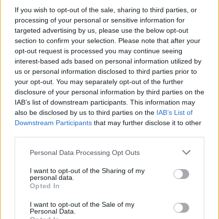
investigatori sul corpo della ragazza.
If you wish to opt-out of the sale, sharing to third parties, or
processing of your personal or sensitive information for
targeted advertising by us, please use the below opt-out
SEGUICI SU TWITTER
section to confirm your selection. Please note that after your
opt-out request is processed you may continue seeing
interest-based ads based on personal information utilized by
Precedente
Successiva
us or personal information disclosed to third parties prior to
AUTOSTRADE
Istituto via
your opt-out. You may separately opt-out of the further
Revoca
Trionfale: le parole
disclosure of your personal information by third parties on the
concessioni:
del presidente dei
Conte ha deciso​​​
presidi
IAB’s list of downstream participants. This information may
also be disclosed by us to third parties on the
IAB’s List of
Downstream Participants
that may further disclose it to other
third parties.
POTREBBE INTERESSARTI
Please note that this website/app uses one or more Google
Personal Data Processing Opt Outs
services and may gather and store information including but
CRONACA – Sorelle trovate
not limited to your visit or usage behaviour. You may click to
I want to opt-out of the Sharing of my
senza vita in casa, è successo a
personal data.
grant or deny consent to Google and its third-party tags to
San Lorenzo
Opted In
use your data for below specified purposes in below Google
5 anni fa
consent section.
I want to opt-out of the Sale of my
ROMA A San Lorenzo manifesti
Personal Data.
con bestemmie…contro la