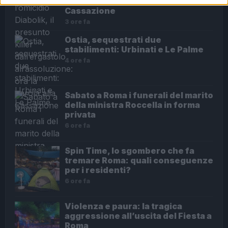
all’assoluzione: ora la parola alla
Cassazione
3 ore fa
Ostia, sequestrati due
stabilimenti: Urbinati e Le Palme
4 ore fa
Sabato a Roma i funerali del marito
della ministra Roccella in forma
privata
6 ore fa
Spin Time, lo sgombero che fa
tremare Roma: quali conseguenze
per i residenti?
6 ore fa
Violenza e paura: la tragica
aggressione all’uscita del Fiesta a
Roma