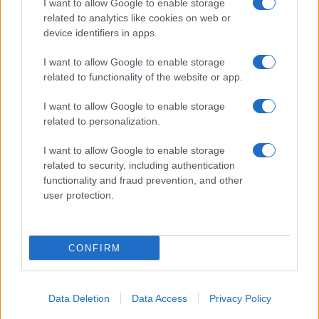
I want to allow Google to enable storage
related to analytics like cookies on web or
device identifiers in apps.
ROMA A San Lorenzo manifesti con bestemmie…
I want to allow Google to enable storage
contro la blasfemia
related to functionality of the website or app.
I want to allow Google to enable storage
related to personalization.
I want to allow Google to enable storage
related to security, including authentication
Omicidio Cerciello – Sarà processato il carabiniere
functionality and fraud prevention, and other
che bendò Natale Hjort
user protection.
CONFIRM
ULTIME NOTIZIE
Sette anni fa l’omicidio Diabolik, il
Data Deletion
Data Access
Privacy Policy
presunto killer dall’ergastolo