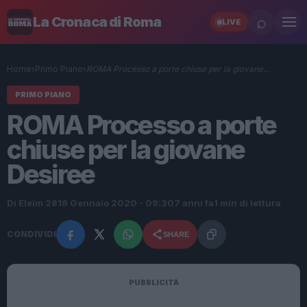
⌕
La Cronaca di Roma
LIVE
Home
›
Primo Piano
›
ROMA Processo a porte chiuse per la giovane…
PRIMO PIANO
ROMA Processo a porte
chiuse per la giovane
Desiree
Di Eleim 28
16 Gennaio 2020 - 09:30
7 anni fa
1 min di lettura
CONDIVIDI
SHARE
PUBBLICITÀ