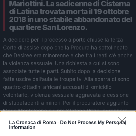
Mariottini. La sedicenne di Cisterna
di Latina trovata morta il 19 ottobre
2018 in uno stabile abbandonato del
quartiere San Lorenzo.
A decidere per il processo a porte chiuse la terza
Corte di assise dopo che la Procura ha sottolineato
che Desiree era minorenne e che fra i reati c’è anche
la violenza sessuale. Una richiesta a cui si sono
associate tutte le parti. Subito dopo la decisione
fatte uscire dall’aula le troupe tv. Alla sbarra ci sono
quattro cittadini africani accusati di omicidio
volontario, violenza sessuale aggravata e cessione
di stupefacenti a minori. Per il procuratore aggiunto
Maria Monteleone e il pm Stefano Pizza, avrebbero
abusato a turno della ragazza dopo averle fatto
La Cronaca di Roma -
Do Not Process My Personal
assumere un mix letale di droghe. A incastrare alcuni
Information
di loro ci sarebbero tracce dei Dna trovate dagli