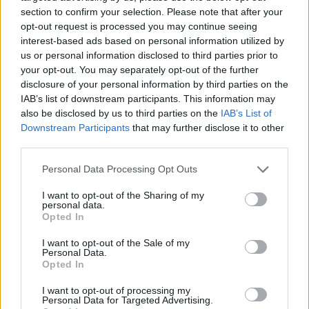
section to confirm your selection. Please note that after your
POTREBBE INTERESSARTI
opt-out request is processed you may continue seeing
interest-based ads based on personal information utilized by
us or personal information disclosed to third parties prior to
Intervista alla candidata Spataro
your opt-out. You may separately opt-out of the further
del VII Municipio
disclosure of your personal information by third parties on the
5 anni fa
IAB’s list of downstream participants. This information may
Le Sardine avvertono la destra:
also be disclosed by us to third parties on the
IAB’s List of
“Se non responsabile, nuovi
Downstream Participants
that may further disclose it to other
decessi e disoccupati”
third parties.
5 anni fa
Please note that this website/app uses one or more Google
Personal Data Processing Opt Outs
services and may gather and store information including but
not limited to your visit or usage behaviour. You may click to
I want to opt-out of the Sharing of my
Successiva
personal data.
grant or deny consent to Google and its third-party tags to
Precedente
FAMIGLIA
Opted In
use your data for below specified purposes in below Google
INCIDENTE CORSO
CRISTIANA
consent section.
FRANCIA La
CONTRO SALVINI E
I want to opt-out of the Sale of my
Personal Data.
versione di
MELONI: “Andate a
Opted In
Genovese
vedere il nuovo
film di Zalone”
I want to opt-out of processing my
Personal Data for Targeted Advertising.