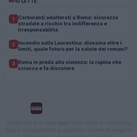
PIÙ LETTE
Carburanti adulterati a Roma: sicurezza
1
stradale a rischio tra indifferenza e
irresponsabilità
Incendio sulla Laurentina: diossina oltre i
2
limiti, quale futuro per la salute dei romani?
Roma in preda alla violenza: la rapina che
3
sciocca e fa discutere
La Cronaca di Roma
Questo sito è un blog aggiornato senza un calendario
fisso o una periodicità prestabilita. I contenuti vengono