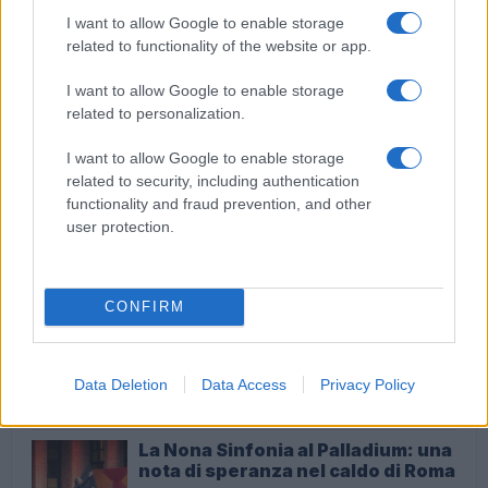
responsabile, nuovi decessi e disoccupati”
I want to allow Google to enable storage
related to functionality of the website or app.
I want to allow Google to enable storage
related to personalization.
I want to allow Google to enable storage
M5S, Marcello De Vito saluta e passa a Forza Italia
related to security, including authentication
functionality and fraud prevention, and other
user protection.
ULTIME NOTIZIE
CONFIRM
Ladispoli sotto choc: donna
segregata e droga, un caso che
sconvolge la comunità
Data Deletion
Data Access
Privacy Policy
24 minuti fa
La Nona Sinfonia al Palladium: una
nota di speranza nel caldo di Roma