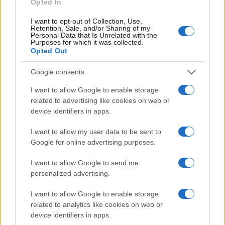
Opted In
Tag:
Forza Italia
sardine
I want to opt-out of Collection, Use,
Retention, Sale, and/or Sharing of my
Personal Data that Is Unrelated with the
Purposes for which it was collected.
Opted Out
ARTICOLI CORRELATI
Google consents
I want to allow Google to enable storage
related to advertising like cookies on web or
device identifiers in apps.
I want to allow my user data to be sent to
Intervista alla candidata Spataro del VII Municipio
Google for online advertising purposes.
I want to allow Google to send me
personalized advertising.
I want to allow Google to enable storage
related to analytics like cookies on web or
device identifiers in apps.
Le Sardine avvertono la destra: “Se non