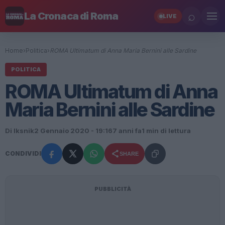
⌕
La Cronaca di Roma
LIVE
Home
›
Politica
›
ROMA Ultimatum di Anna Maria Bernini alle Sardine
POLITICA
ROMA Ultimatum di Anna
Maria Bernini alle Sardine
Di Iksnik
2 Gennaio 2020 - 19:16
7 anni fa
1 min di lettura
CONDIVIDI
SHARE
PUBBLICITÀ