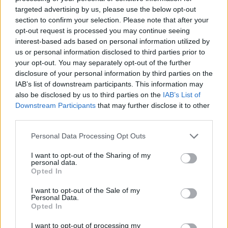
targeted advertising by us, please use the below opt-out
section to confirm your selection. Please note that after your
Successiva
Precedente
opt-out request is processed you may continue seeing
Coronavirus, Roma
ROMA Arrestato
interest-based ads based on personal information utilized by
piange la prima
pusher di Rivotril a
us or personal information disclosed to third parties prior to
vittima under 40:
Porta Portese
your opt-out. You may separately opt-out of the further
ciao Emanuele
disclosure of your personal information by third parties on the
IAB’s list of downstream participants. This information may
also be disclosed by us to third parties on the
IAB’s List of
POTREBBE INTERESSARTI
Downstream Participants
that may further disclose it to other
third parties.
Ipotesi lockdown, il direttore
Please note that this website/app uses one or more Google
Personal Data Processing Opt Outs
sanitario dello Spallanzani:
services and may gather and store information including but
“Basta terrorizzare i cittadini, il
not limited to your visit or usage behaviour. You may click to
I want to opt-out of the Sharing of my
Paese non ha bisogno di stress”
personal data.
grant or deny consent to Google and its third-party tags to
6 anni fa
Opted In
use your data for below specified purposes in below Google
CORONAVIRUS — Lucia
consent section.
I want to opt-out of the Sale of my
Annunziata ricoverata allo
Personal Data.
Spallanzani
Opted In
6 anni fa
I want to opt-out of processing my