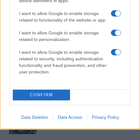
device identifiers in apps.
CORONAVIRUS — Lucia Annunziata ricoverata allo
I want to allow Google to enable storage
Spallanzani
related to functionality of the website or app.
I want to allow Google to enable storage
related to personalization.
I want to allow Google to enable storage
related to security, including authentication
“Il vaccino Sputnik testato allo Spallanzani”
functionality and fraud prevention, and other
user protection.
ULTIME NOTIZIE
CONFIRM
Roma in crisi: le rapine e gli scippi
che terrorizzano il centro storico
Data Deletion
Data Access
Privacy Policy
15 minuti fa