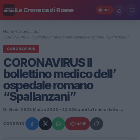
⌕
La Cronaca di Roma
LIVE
Home
›
Coronavirus
›
CORONAVIRUS Il bollettino medico dell’ ospedale romano “Spallanzani”
CORONAVIRUS
CORONAVIRUS Il
bollettino medico dell’
ospedale romano
“Spallanzani”
Di Eleim 28
23 Marzo 2020 - 12:52
6 anni fa
1 min di lettura
CONDIVIDI
SHARE