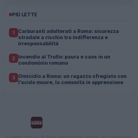
PIÙ LETTE
Carburanti adulterati a Roma: sicurezza
1
stradale a rischio tra indifferenza e
irresponsabilità
Incendio al Trullo: paura e caos in un
2
condominio romano
Omicidio a Roma: un ragazzo sfregiato con
3
l’acido muore, la comunità in apprensione
La Cronaca di Roma
Questo sito è un blog aggiornato senza un calendario