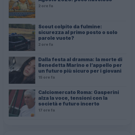
2 ore fa
Scout colpito da fulmine:
sicurezza al primo posto o solo
parole vuote?
2 ore fa
Dalla festa al dramma: la morte di
Benedetta Marino e l’appello per
un futuro più sicuro per i giovani
15 ore fa
Calciomercato Roma: Gasperini
alza la voce, tensioni con la
società e futuro incerto
17 ore fa