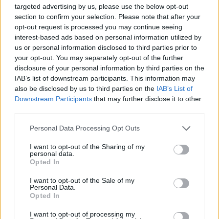
targeted advertising by us, please use the below opt-out
section to confirm your selection. Please note that after your
Precedente
Successiva
opt-out request is processed you may continue seeing
FLASH NEWS –
ULTIM’ORA –
interest-based ads based on personal information utilized by
Task force
Coronavirus, un
us or personal information disclosed to third parties prior to
Regione Lazio per il
caso positivo a “Le
your opt-out. You may separately opt-out of the further
Coronavirus, il
Iene”. Programma
disclosure of your personal information by third parties on the
bollettino delle Asl
sospeso
IAB’s list of downstream participants. This information may
also be disclosed by us to third parties on the
IAB’s List of
Downstream Participants
that may further disclose it to other
third parties.
POTREBBE INTERESSARTI
Please note that this website/app uses one or more Google
Personal Data Processing Opt Outs
Multa da 10 milioni per Tik Tok,
services and may gather and store information including but
problema per la salute pubblica.
not limited to your visit or usage behaviour. You may click to
I want to opt-out of the Sharing of my
Vicino il declino del social
personal data.
grant or deny consent to Google and its third-party tags to
Opted In
2 anni fa
use your data for below specified purposes in below Google
Le più belle frasi di Osho,
consent section.
I want to opt-out of the Sale of my
oscurati gli account social
Personal Data.
Opted In
6 anni fa
I want to opt-out of processing my