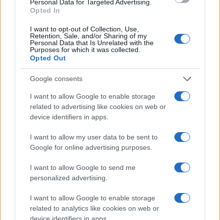
Personal Data for Targeted Advertising.
Opted In
Tag:
facebook
salute
I want to opt-out of Collection, Use,
Retention, Sale, and/or Sharing of my
Personal Data that Is Unrelated with the
ARTICOLI CORRELATI
Purposes for which it was collected.
Opted Out
Google consents
I want to allow Google to enable storage
related to advertising like cookies on web or
device identifiers in apps.
Multa da 10 milioni per Tik Tok, problema per la salute
I want to allow my user data to be sent to
pubblica. Vicino il declino del social
Google for online advertising purposes.
I want to allow Google to send me
personalized advertising.
I want to allow Google to enable storage
related to analytics like cookies on web or
device identifiers in apps.