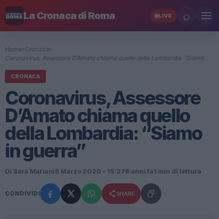
⌕
La Cronaca di Roma
LIVE
Home
›
Cronaca
›
Coronavirus, Assessore D’Amato chiama quello della Lombardia: “Siamo…
CRONACA
Coronavirus, Assessore
D’Amato chiama quello
della Lombardia: “Siamo
in guerra”
Di Sara Mariani
8 Marzo 2020 - 15:27
6 anni fa
1 min di lettura
CONDIVIDI
SHARE