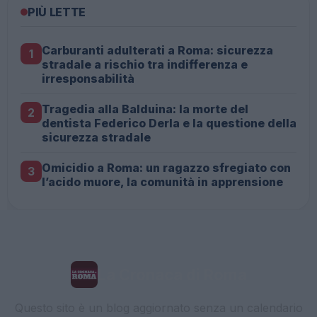
PIÙ LETTE
Carburanti adulterati a Roma: sicurezza
1
stradale a rischio tra indifferenza e
irresponsabilità
Tragedia alla Balduina: la morte del
2
dentista Federico Derla e la questione della
sicurezza stradale
Omicidio a Roma: un ragazzo sfregiato con
3
l’acido muore, la comunità in apprensione
La Cronaca di Roma
Questo sito è un blog aggiornato senza un calendario