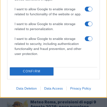
Le più belle frasi di Osho, oscurati gli account social
I want to allow Google to enable storage
related to functionality of the website or app.
I want to allow Google to enable storage
related to personalization.
Attenzione a Jonathan Galindo, il fenomeno social
I want to allow Google to enable storage
che porta i ragazzini all’autolesionismo
related to security, including authentication
functionality and fraud prevention, and other
user protection.
ULTIME NOTIZIE
CONFIRM
Spin Time: Un’opportunità o un
rischio per le collaborazioni
internazionali?
Data Deletion
Data Access
Privacy Policy
2 ore fa
Meteo Roma, previsioni di oggi 9
Agosto 2026: poco nuvoloso