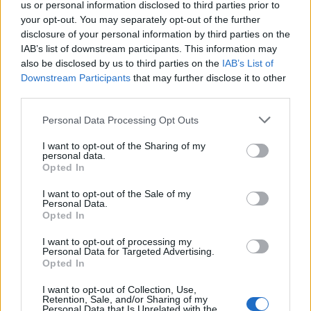
us or personal information disclosed to third parties prior to
UFFICIALE: il Lazio torna in zona
your opt-out. You may separately opt-out of the further
rossa. Approvato il nuovo
disclosure of your personal information by third parties on the
decreto legge anti-Covid
IAB’s list of downstream participants. This information may
5 anni fa
also be disclosed by us to third parties on the
IAB’s List of
Downstream Participants
that may further disclose it to other
third parties.
Tag:
lampedusa
Migranti
ultime-notizie
Please note that this website/app uses one or more Google
Personal Data Processing Opt Outs
services and may gather and store information including but
not limited to your visit or usage behaviour. You may click to
I want to opt-out of the Sharing of my
ARTICOLI CORRELATI
personal data.
grant or deny consent to Google and its third-party tags to
Opted In
use your data for below specified purposes in below Google
consent section.
I want to opt-out of the Sale of my
Personal Data.
Opted In
I want to opt-out of processing my
Personal Data for Targeted Advertising.
Opted In
Fiumicino, squalo attacca un pescatore: attimi di
terrore sul lungomare romano
I want to opt-out of Collection, Use,
Retention, Sale, and/or Sharing of my
Personal Data that Is Unrelated with the