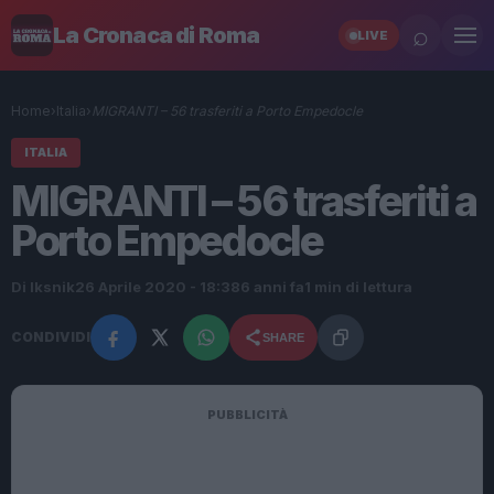
⌕
La Cronaca di Roma
LIVE
Home
›
Italia
›
MIGRANTI – 56 trasferiti a Porto Empedocle
ITALIA
MIGRANTI – 56 trasferiti a
Porto Empedocle
Di Iksnik
26 Aprile 2020 - 18:38
6 anni fa
1 min di lettura
CONDIVIDI
SHARE
PUBBLICITÀ