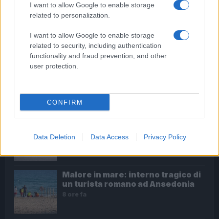
previsione odierna.
I want to allow Google to enable storage
related to personalization.
I want to allow Google to enable storage
ULTIME NOTIZIE
related to security, including authentication
functionality and fraud prevention, and other
user protection.
Bar di Latina chiuso: rischio crollo
e interrogativi sulla sicurezza nei
locali pubblici
6 ore fa
CONFIRM
Portuense in lutto: un tragico
incidente stradale riaccende il
Data Deletion
Data Access
Privacy Policy
dibattito sulla sicurezza
7 ore fa
Malore in mare: interno tragico di
un turista romano ad Ansedonia
8 ore fa