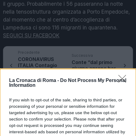
il gruppo. Probabilmente i 56 passeranno la notte
nella tensostruttura organizzata a Porto Empedocle,
dal momento che al centro d’accoglienza di
Lampedusa ci sono 116 migranti in quarantena.
SEGUICI SU FACEBOOK
Precedente
Successiva
CORONAVIRUS
Conte “dal primo
ITALIA Contagio
giugno aprono bar
frena, calano
e ristoranti”
ancora i ricoveri
La Cronaca di Roma -
Do Not Process My Personal
Information
If you wish to opt-out of the sale, sharing to third parties, or
POTREBBE INTERESSARTI
processing of your personal or sensitive information for
targeted advertising by us, please use the below opt-out
Fiumicino, squalo attacca un
section to confirm your selection. Please note that after your
pescatore: attimi di terrore sul
opt-out request is processed you may continue seeing
lungomare romano
interest-based ads based on personal information utilized by
5 anni fa