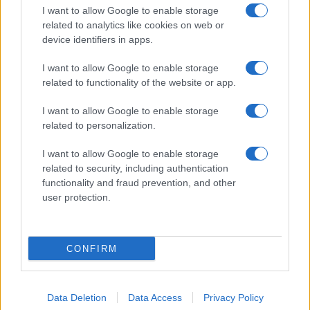
I want to allow Google to enable storage
related to analytics like cookies on web or
device identifiers in apps.
I want to allow Google to enable storage
related to functionality of the website or app.
UFFICIALE: il Lazio torna in zona rossa. Approvato il
nuovo decreto legge anti-Covid
I want to allow Google to enable storage
related to personalization.
I want to allow Google to enable storage
related to security, including authentication
functionality and fraud prevention, and other
user protection.
Roma – Rissa tra riders, un accoltellato
CONFIRM
ULTIME NOTIZIE
Data Deletion
Data Access
Privacy Policy