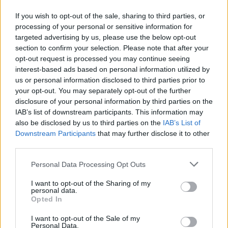
Questa la foto pubblicata dalla Sindaca:
If you wish to opt-out of the sale, sharing to third parties, or
processing of your personal or sensitive information for
targeted advertising by us, please use the below opt-out
Usavano ditte di spedizioni per rifornirsi di
section to confirm your selection. Please note that after your
droga: 4 arresti
opt-out request is processed you may continue seeing
interest-based ads based on personal information utilized by
us or personal information disclosed to third parties prior to
Successiva
your opt-out. You may separately opt-out of the further
Precedente
L’OIPA contro il
Usavano ditte di
disclosure of your personal information by third parties on the
Campidoglio:
spedizioni per
IAB’s list of downstream participants. This information may
“Sulle botticelle
rifornirsi di droga:
also be disclosed by us to third parties on the
IAB’s List of
promesse non
4 arresti
Downstream Participants
that may further disclose it to other
mantenute”
third parties.
Please note that this website/app uses one or more Google
Personal Data Processing Opt Outs
services and may gather and store information including but
POTREBBE INTERESSARTI
not limited to your visit or usage behaviour. You may click to
I want to opt-out of the Sharing of my
personal data.
grant or deny consent to Google and its third-party tags to
Opted In
Fiumicino, squalo attacca un
use your data for below specified purposes in below Google
pescatore: attimi di terrore sul
consent section.
I want to opt-out of the Sale of my
lungomare romano
Personal Data.