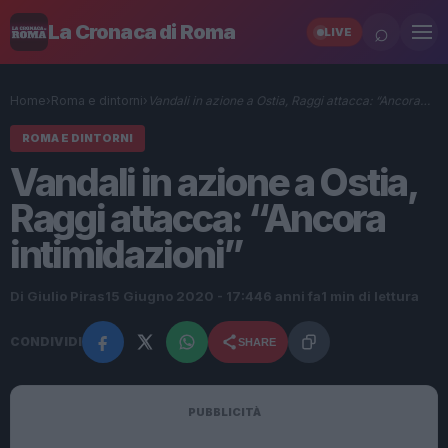
⌕
La Cronaca di Roma
LIVE
Home
›
Roma e dintorni
›
Vandali in azione a Ostia, Raggi attacca: “Ancora…
ROMA E DINTORNI
Vandali in azione a Ostia,
Raggi attacca: “Ancora
intimidazioni”
Di Giulio Piras
15 Giugno 2020 - 17:44
6 anni fa
1 min di lettura
CONDIVIDI
SHARE
PUBBLICITÀ