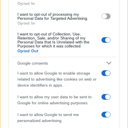
5 anni fa
Opted In
UFFICIALE: il Lazio torna in zona
I want to opt-out of processing my
rossa. Approvato il nuovo decreto
Personal Data for Targeted Advertising.
legge anti-Covid
Opted In
5 anni fa
I want to opt-out of Collection, Use,
Retention, Sale, and/or Sharing of my
Personal Data that Is Unrelated with the
Tag:
Purposes for which it was collected.
facebook
Ostia
ultime-notizie
Opted Out
Google consents
ARTICOLI CORRELATI
I want to allow Google to enable storage
related to advertising like cookies on web or
device identifiers in apps.
I want to allow my user data to be sent to
Google for online advertising purposes.
I want to allow Google to send me
Fiumicino, squalo attacca un pescatore: attimi di
personalized advertising.
terrore sul lungomare romano