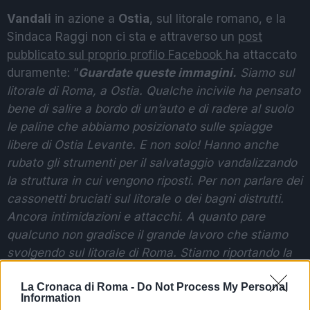
Vandali
in azione a
Ostia
, sul litorale romano, e la
Sindaca Raggi non ci sta e attraverso un
post
pubblicato sul proprio profilo Facebook
ha attaccato
duramente: “
Guardate queste immagini.
Siamo sul
litorale di Roma, a Ostia. Qualche incivile ha pensato
bene di salire a bordo di un’auto e di radere al suolo
le paline che abbiamo posizionato sulle spiagge
libere di Ostia Levante. E non solo! Hanno anche
rubato gli strumenti per il salvataggio vandalizzando
la struttura in cui vengono riposti. Per non parlare dei
cassonetti bruciati sul litorale o dei bagni distrutti.
Ancora intimidazioni e attacchi. A quanto pare
qualcuno non gradisce il grande lavoro che stiamo
svolgendo sul litorale di Roma. Stiamo riportando la
legalità costruendo un sistema di gestione degli
La Cronaca di Roma -
Do Not Process My Personal
arenili pulito e regolare. Che sia chiaro: noi non ci
Information
lasciamo intimidire e continuiamo ad andare avanti