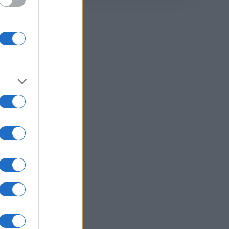
er
anno
 alle