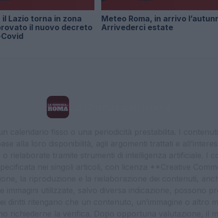
il Lazio torna in zona
Meteo Roma, in arrivo l’autun
rovato il nuovo decreto
Arrivederci estate
-Covid
La Cronaca di Roma
 calendario fisso o una periodicità prestabilita. I contenut
ase alla loro disponibilità, agli argomenti trattati e all’int
 rielaborate tramite strumenti di intelligenza artificiale. I 
 specificata nei singoli articoli, con licenza **Creative C
ione, la riproduzione e la rielaborazione dei contenuti, an
. Le immagini utilizzate, salvo diversa indicazione, possono pr
ei diritti ritengano che un contenuto, un’immagine o altro mat
ssono richiederne la verifica. Dopo opportuna valutazione, il 