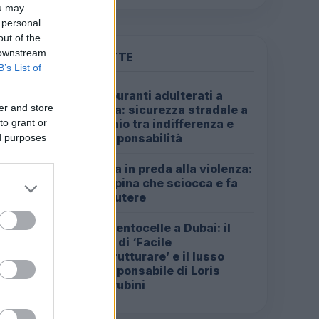
ou may
 personal
out of the
 downstream
PIÙ LETTE
B’s List of
Carburanti adulterati a
1
er and store
Roma: sicurezza stradale a
to grant or
rischio tra indifferenza e
irresponsabilità
ed purposes
Roma in preda alla violenza:
2
la rapina che sciocca e fa
discutere
Da Centocelle a Dubai: il
3
crac di ‘Facile
Ristrutturare’ e il lusso
irresponsabile di Loris
Cherubini