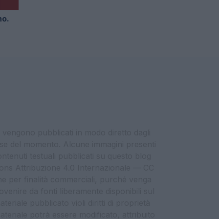
no.
i vengono pubblicati in modo diretto dagli
eresse del momento. Alcune immagini presenti
contenuti testuali pubblicati su questo blog
ommons Attribuzione 4.0 Internazionale — CC
che per finalità commerciali, purché venga
ovenire da fonti liberamente disponibili sul
eriale pubblicato violi diritti di proprietà
materiale potrà essere modificato, attribuito