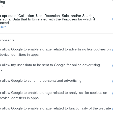
ing.
In
i domani per la città di
o opt-out of Collection, Use, Retention, Sale, and/or Sharing
ersonal Data that Is Unrelated with the Purposes for which it
lected.
, venti e temperature.
Out
consents
 per i romani non è tempo di tirare fuori gli ombrelli (p
o allow Google to enable storage related to advertising like cookies on
previsto cielo sereno, anche se le temperature non sar
evice identifiers in apps.
rso mezzogiorno si toccheranno i 17°C. Dalle 17 del
ure continueranno ad abbassarsi, fino ad arrivare a 12°C
o allow my user data to be sent to Google for online advertising
s.
to allow Google to send me personalized advertising.
o allow Google to enable storage related to analytics like cookies on
evice identifiers in apps.
Successiva
de set
INIZIATIVE – L’Appio Latino si mobilita in
ano
difesa delle donne
o allow Google to enable storage related to functionality of the website