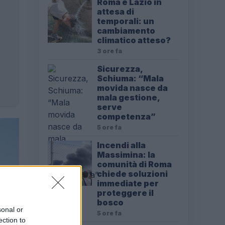
Roma e Lazio in
attesa di
temporali: un
cambiamento
climatico atteso?
3 ore fa
Sicurezza,
Schiuma: “Mala
movida nasce da
mala gestione,
serve
competenza”
5 ore fa
Incendi alla
Massimina: la
comunità di Roma
chiede soluzioni
immediate per
proteggere il
bosco
sonal or
5 ore fa
ection to