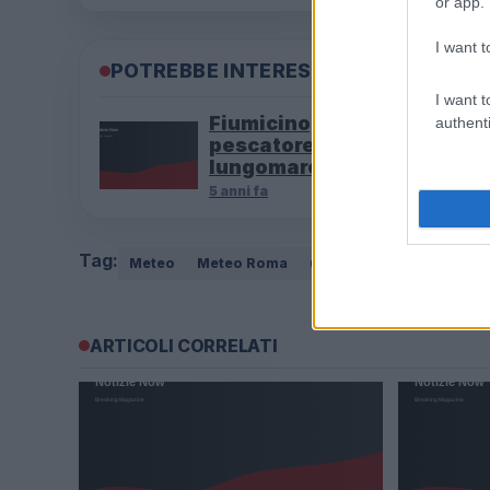
or app.
I want t
POTREBBE INTERESSARTI
I want t
Fiumicino, squalo attacca 
authenti
pescatore: attimi di terrore
lungomare romano
5 anni fa
Tag:
Meteo
Meteo Roma
ultime-notizie
ARTICOLI CORRELATI