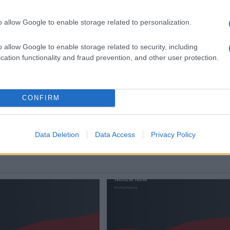
o allow Google to enable storage related to personalization.
o allow Google to enable storage related to security, including
un
UFFICIALE: il Lazio torna in zo
cation functionality and fraud prevention, and other user protection.
 sul
rossa. Approvato il nuovo
decreto legge anti-Covid
5 anni fa
CONFIRM
Data Deletion
Data Access
Privacy Policy