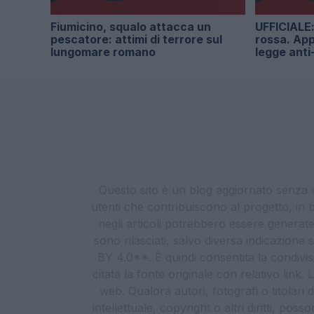
Fiumicino, squalo attacca un
UFFICIALE: 
pescatore: attimi di terrore sul
rossa. App
lungomare romano
legge anti
Questo sito è un blog aggiornato senza un
utenti che contribuiscono al progetto, in b
negli articoli potrebbero essere generate o
sono rilasciati, salvo diversa indicazione
BY 4.0**. È quindi consentita la condivis
citata la fonte originale con relativo link
web. Qualora autori, fotografi o titolari d
intellettuale, copyright o altri diritti, po