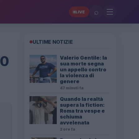
⌕
LIVE
ULTIME NOTIZIE
20
Valerio Gentile: la
sua morte segna
un appello contro
la violenza di
genere
47 minuti fa
Quando la realtà
supera la fiction:
Roma tra vespe e
schiuma
avvelenata
2 ore fa