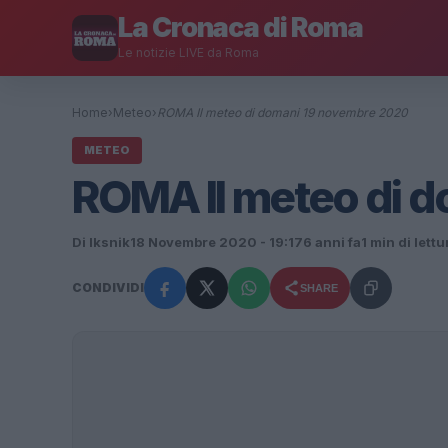
La Cronaca di Roma
Le notizie LIVE da Roma
Home
›
Meteo
›
ROMA Il meteo di domani 19 novembre 2020
METEO
ROMA Il meteo di 
Di Iksnik
18 Novembre 2020 - 19:17
6 anni fa
1 min di lettu
CONDIVIDI
SHARE