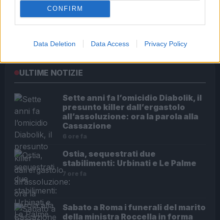
CONFIRM
Roma – Rissa tra riders, un accoltellato
Data Deletion
Data Access
Privacy Policy
ULTIME NOTIZIE
Sette anni fa l’omicidio Diabolik, il
presunto killer dall’ergastolo
all’assoluzione: ora la parola alla
Cassazione
6 ore fa
Ostia, sequestrati due
stabilimenti: Urbinati e Le Palme
7 ore fa
Sabato a Roma i funerali del marito
della ministra Roccella in forma