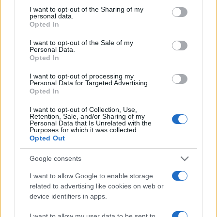
rossa. Approvato il nuovo
not limited to your visit or usage behaviour. You may click to
I want to opt-out of the Sharing of my
personal data.
decreto legge anti-Covid
grant or deny consent to Google and its third-party tags to
Opted In
5 anni fa
use your data for below specified purposes in below Google
consent section.
I want to opt-out of the Sale of my
Personal Data.
Opted In
Successiva
Precedente
TUSCOLANO –
I want to opt-out of processing my
OSTIA –
Creano un evento
Personal Data for Targeted Advertising.
Operazione
presso il Parco
Opted In
Masterchef da
degli Acquedotti
I want to opt-out of Collection, Use,
parte della Polizia:
violando le norme
Retention, Sale, and/or Sharing of my
arrestati di pusher
anti-Covid: 40
Personal Data that Is Unrelated with the
chef del litorale
persone
Purposes for which it was collected.
Opted Out
identificate
Google consents
Tag:
carabinieri
chiusura
locale
ultime-notizie
I want to allow Google to enable storage
related to advertising like cookies on web or
device identifiers in apps.
ARTICOLI CORRELATI
I want to allow my user data to be sent to