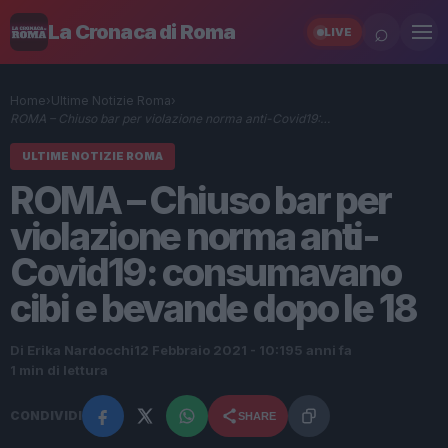
⌕
La Cronaca di Roma
LIVE
Home
›
Ultime Notizie Roma
›
ROMA – Chiuso bar per violazione norma anti-Covid19:…
ULTIME NOTIZIE ROMA
ROMA – Chiuso bar per
violazione norma anti-
Covid19: consumavano
cibi e bevande dopo le 18
Di Erika Nardocchi
12 Febbraio 2021 - 10:19
5 anni fa
1 min di lettura
CONDIVIDI
SHARE