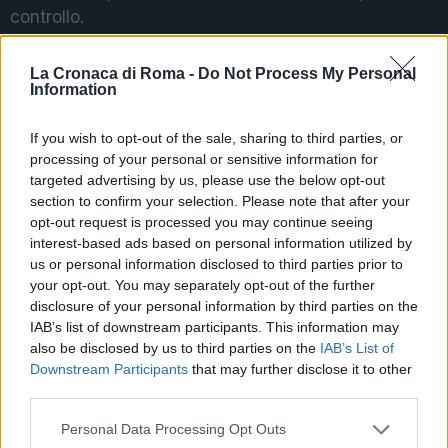
controllo.
A questo punto non hanno potuto che emettere una
La Cronaca di Roma -
Do Not Process My Personal
sanzione per i clienti per una somma complessiva di
Information
1.400 euro. I Carabinieri hanno quindi accertato che il
If you wish to opt-out of the sale, sharing to third parties, or
titolare, un cittadino cinese di 43 anni, aveva
processing of your personal or sensitive information for
protratto l’apertura dell’esercizio dopo le ore 18,
targeted advertising by us, please use the below opt-out
consentendo, con il servizio di asporto, la
section to confirm your selection. Please note that after your
consumazione sul posto o nelle adiacenze del bar, in
opt-out request is processed you may continue seeing
violazione delle norme anti-Covid19.
interest-based ads based on personal information utilized by
us or personal information disclosed to third parties prior to
your opt-out. You may separately opt-out of the further
disclosure of your personal information by third parties on the
POTREBBE INTERESSARTI
IAB’s list of downstream participants. This information may
also be disclosed by us to third parties on the
IAB’s List of
Fiumicino, squalo attacca un
Downstream Participants
that may further disclose it to other
pescatore: attimi di terrore sul
third parties.
lungomare romano
5 anni fa
Please note that this website/app uses one or more Google
Personal Data Processing Opt Outs
UFFICIALE: il Lazio torna in zona
services and may gather and store information including but