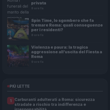
privata
8 ore fa
Spin Time, lo sgombero che fa
tremare Roma: quali conseguenze
per i residenti?
8 ore fa
Violenza e paura: la tragica
aggressione all’uscita del Fiesta a
Roma
9 ore fa
PIÙ LETTE
Carburanti adulterati a Roma: sicurezza
1
stradale a rischio tra indifferenza e
irresponsabilità