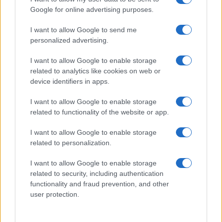
Google for online advertising purposes.
I want to allow Google to send me
personalized advertising.
I want to allow Google to enable storage
related to analytics like cookies on web or
Fiumicino, squalo attacca un pescatore: attimi di
device identifiers in apps.
terrore sul lungomare romano
I want to allow Google to enable storage
related to functionality of the website or app.
I want to allow Google to enable storage
related to personalization.
UFFICIALE: il Lazio torna in zona rossa. Approvato il
I want to allow Google to enable storage
nuovo decreto legge anti-Covid
related to security, including authentication
functionality and fraud prevention, and other
user protection.