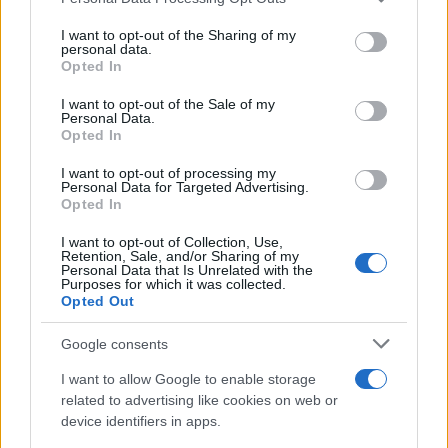
ARTICOLI CORRELATI
services and may gather and store information including but
not limited to your visit or usage behaviour. You may click to
I want to opt-out of the Sharing of my
personal data.
grant or deny consent to Google and its third-party tags to
Opted In
use your data for below specified purposes in below Google
consent section.
I want to opt-out of the Sale of my
Personal Data.
Opted In
I want to opt-out of processing my
Novità per la rimessa Atac di Piazza Ragusa: pronto il
Personal Data for Targeted Advertising.
piano del Comune
Opted In
I want to opt-out of Collection, Use,
Retention, Sale, and/or Sharing of my
Personal Data that Is Unrelated with the
Purposes for which it was collected.
Opted Out
Google consents
ROMA Atac sospende autista: postava video su Tik
I want to allow Google to enable storage
Tok mentre guidava
related to advertising like cookies on web or
device identifiers in apps.