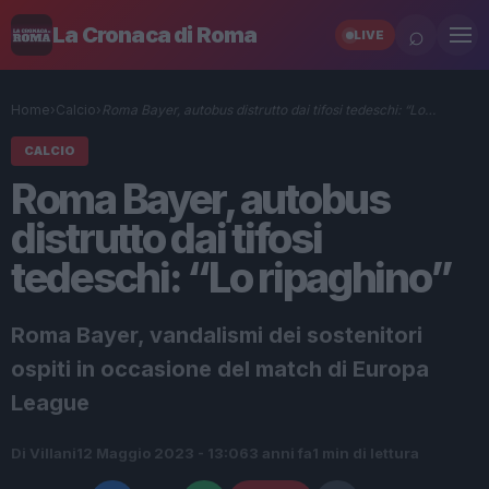
⌕
La Cronaca di Roma
LIVE
Home
›
Calcio
›
Roma Bayer, autobus distrutto dai tifosi tedeschi: “Lo…
CALCIO
Roma Bayer, autobus
distrutto dai tifosi
tedeschi: “Lo ripaghino”
Roma Bayer, vandalismi dei sostenitori
ospiti in occasione del match di Europa
League
Di Villani
12 Maggio 2023 - 13:06
3 anni fa
1 min di lettura