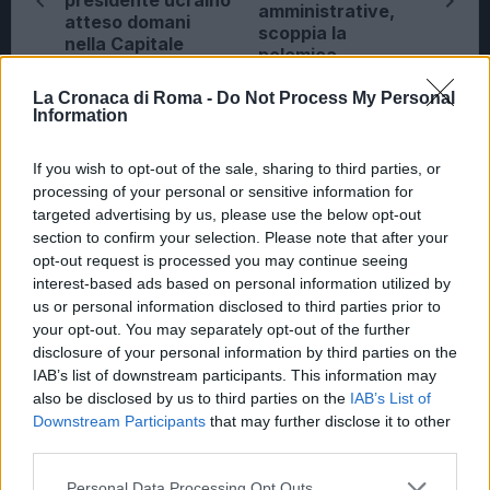
amministrative,
atteso domani
scoppia la
nella Capitale
polemica
La Cronaca di Roma -
Do Not Process My Personal
Information
POTREBBE INTERESSARTI
If you wish to opt-out of the sale, sharing to third parties, or
Novità per la rimessa Atac di
processing of your personal or sensitive information for
Piazza Ragusa: pronto il piano del
targeted advertising by us, please use the below opt-out
Comune
section to confirm your selection. Please note that after your
5 anni fa
opt-out request is processed you may continue seeing
interest-based ads based on personal information utilized by
ROMA Atac sospende autista:
postava video su Tik Tok mentre
us or personal information disclosed to third parties prior to
guidava
your opt-out. You may separately opt-out of the further
disclosure of your personal information by third parties on the
5 anni fa
IAB’s list of downstream participants. This information may
also be disclosed by us to third parties on the
IAB’s List of
Tag:
Downstream Participants
that may further disclose it to other
Atac
Patanè
third parties.
Please note that this website/app uses one or more Google
Personal Data Processing Opt Outs