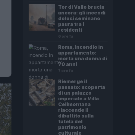
Tor di Valle brucia
ancora: gli incendi
dolosi seminano
paura tra i
residenti
6 ore fa
Roma, incendio in
appartamento:
morta una donna di
70 anni
7 ore fa
Riemerge il
passato: scoperta
di un palazzo
imperiale a Villa
Celimontana
riaccende il
dibattito sulla
tutela del
patrimonio
culturale