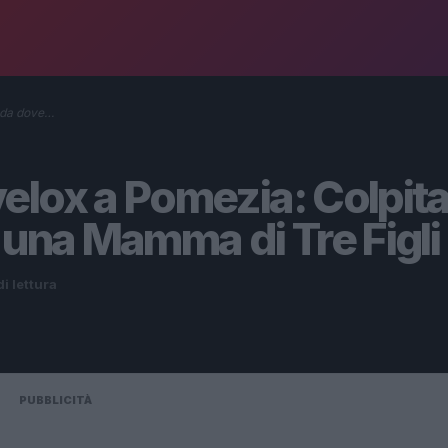
rada dove…
elox a Pomezia: Colpit
 una Mamma di Tre Figli
di lettura
PUBBLICITÀ