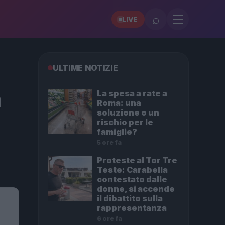
⌕
LIVE
ULTIME NOTIZIE
a
La spesa a rate a
Roma: una
soluzione o un
rischio per le
famiglie?
5 ore fa
Proteste al Tor Tre
Teste: Carabella
contestato dalle
donne, si accende
il dibattito sulla
rappresentanza
6 ore fa