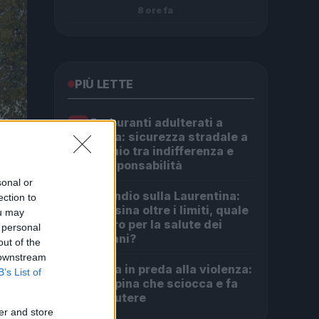
8 ore fa
PIÙ LETTE
Carburanti adulterati a
1
Roma: sicurezza stradale a
rischio tra indifferenza e
irresponsabilità
sonal or
Incendio sulla Laurentina:
ection to
2
diossina oltre i limiti, quale
ou may
futuro per la salute dei
 personal
romani?
out of the
 downstream
Roma in preda alla violenza:
3
B’s List of
la rapina che sciocca e fa
discutere
er and store