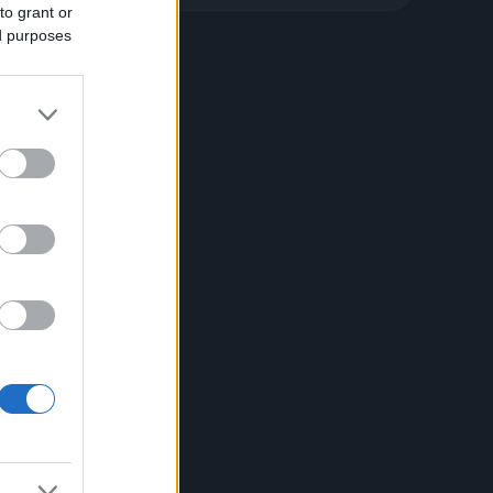
to grant or
ed purposes
i
a.
nza
e,
ezia
o
no