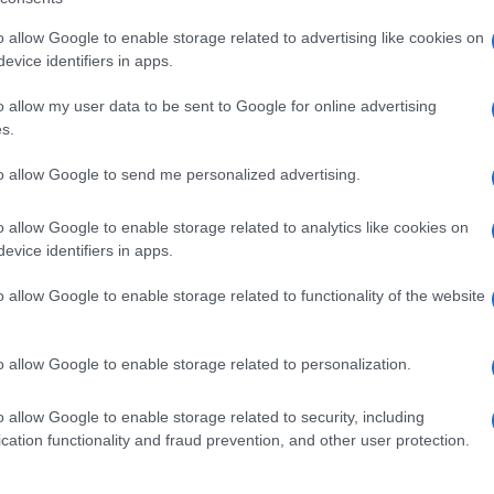
.
o allow Google to enable storage related to advertising like cookies on
evice identifiers in apps.
o allow my user data to be sent to Google for online advertising
s.
Giovanni Allevi a Sanremo: “
 le
perso tutto con la malattia, m
to allow Google to send me personalized advertising.
il dolore mi ha donato tanto”
2 anni fa
o allow Google to enable storage related to analytics like cookies on
evice identifiers in apps.
identificare chi ha vandalizzato l’autovelox. La notizia
o allow Google to enable storage related to functionality of the website
i, ma anche delle istituzioni locali, in seguito agli atti d
 come ‘Fleximan’, i cui membri danneggiano e vandaliz
o allow Google to enable storage related to personalization.
o allow Google to enable storage related to security, including
ate investite da un’auto mentre erano nel passeggino.
cation functionality and fraud prevention, and other user protection.
ino Gesù di Roma per ricevere cure mediche.