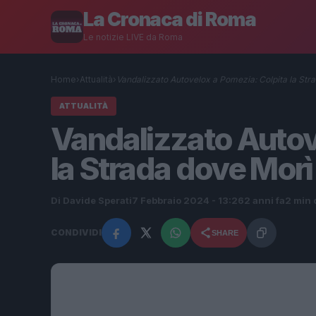
La Cronaca di Roma
Le notizie LIVE da Roma
Home
›
Attualità
›
Vandalizzato Autovelox a Pomezia: Colpita la St
ATTUALITÀ
Vandalizzato Autov
la Strada dove Morì
Di Davide Sperati
7 Febbraio 2024 - 13:26
2 anni fa
2 min 
CONDIVIDI
SHARE