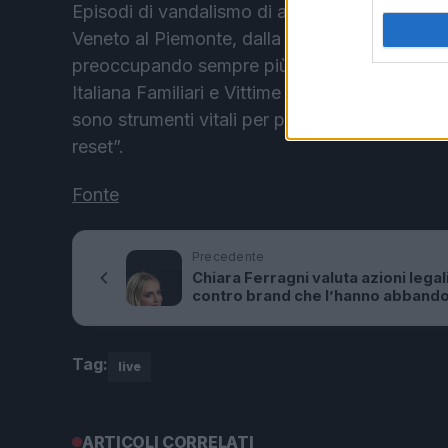
Episodi di vandalismo di autovelox come questo
Veneto al Piemonte, dalla Lombardia alla Pugli
preoccupando sempre più i comuni. Francesco 
Italiana Familiari e Vittime della Strada, com
sono strumenti vitali per prevenire incidenti fat
reset”.
Fonte
Precedente
Chiara Ferragni valuta azioni legal
contro brand che l’hanno abbando
inclusa Pigna
Tag:
live
ARTICOLI CORRELATI