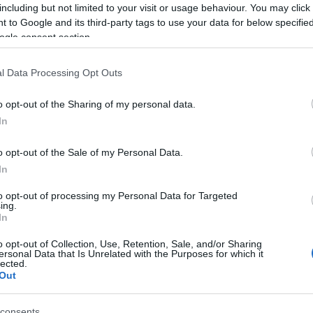
including but not limited to your visit or usage behaviour. You may click 
 to Google and its third-party tags to use your data for below specifi
ogle consent section.
le
l Data Processing Opt Outs
o opt-out of the Sharing of my personal data.
unzionava per sanzionare le violazioni della velocità a
In
n Via Gronchi, una delle strade più pericolose di Pomezi
 fa, è stato recentemente vandalizzato con una sosta
o opt-out of the Sale of my Personal Data.
vandalismo è avvenuto presumibilmente durante la nott
In
to opt-out of processing my Personal Data for Targeted
ing.
ra posizionato lungo un tratto di strada che collega Pom
In
egnalato più volte la pericolosità alle autorità.
o opt-out of Collection, Use, Retention, Sale, and/or Sharing
ersonal Data that Is Unrelated with the Purposes for which it
lected.
nti nel corso degli anni, alcuni dei quali mortali. L’ultim
Out
e perse la vita mentre era in viaggio per raccogliere u
ente, gli agenti della polizia municipale e il Comune di
consents