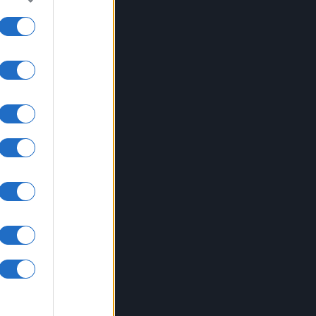
Ho
a
 ha
i
zano
 La