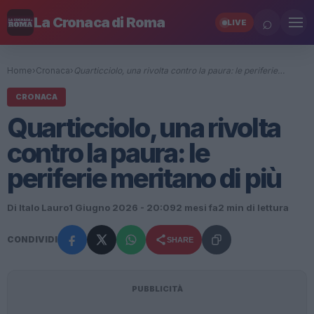
⌕
La Cronaca di Roma
LIVE
Home
›
Cronaca
›
Quarticciolo, una rivolta contro la paura: le periferie…
CRONACA
Quarticciolo, una rivolta
contro la paura: le
periferie meritano di più
Di Italo Lauro
1 Giugno 2026 - 20:09
2 mesi fa
2 min di lettura
CONDIVIDI
SHARE
PUBBLICITÀ