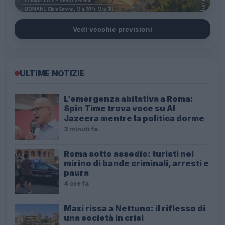
Vedi vecchie previsioni
ULTIME NOTIZIE
L’emergenza abitativa a Roma:
Spin Time trova voce su Al
Jazeera mentre la politica dorme
3 minuti fa
Roma sotto assedio: turisti nel
mirino di bande criminali, arresti e
paura
4 ore fa
Maxi rissa a Nettuno: il riflesso di
una società in crisi