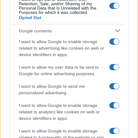
Retention, Sale, and/or Sharing of my
Personal Data that Is Unrelated with the
ARTICOLI CORRELATI
Purposes for which it was collected.
Opted Out
Google consents
I want to allow Google to enable storage
related to advertising like cookies on web or
device identifiers in apps.
Incendio a Roma: fiamme e intossicazioni tra caos e
I want to allow my user data to be sent to
incertezze sulla sicurezza
Google for online advertising purposes.
I want to allow Google to send me
personalized advertising.
I want to allow Google to enable storage
related to analytics like cookies on web or
device identifiers in apps.
Vittorio Brumotti aggredito a Roma. E Chef Rubio lo
insulta
I want to allow Google to enable storage
related to functionality of the website or app.