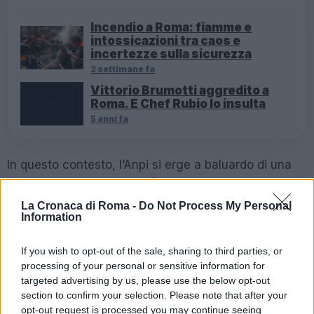
Incendio a Roma: fiamme e
intossicazioni tra caos e
incertezze sulla sicurezza
2 settimane fa
Vittorio Brumotti aggredito a
Roma. E Chef Rubio lo insulta
5 anni fa
In questo contesto, l’Anpi si erge a baluardo di una
nuova visione: una società in cui le periferie siano
protagoniste, e non solo teatri di repressione. La
La Cronaca di Roma -
Do Not Process My Personal
Information
sfida è culturale e sociale, ma anche politica, perché
senza il coinvolgimento delle istituzioni in manovre di
If you wish to opt-out of the sale, sharing to third parties, or
reale inclusione, si rischia di condannare queste
processing of your personal or sensitive information for
comunità a una spirale di isolamento e paura.
targeted advertising by us, please use the below opt-out
section to confirm your selection. Please note that after your
L’incontro a Quarticciolo ci ricorda che il dibattito
opt-out request is processed you may continue seeing