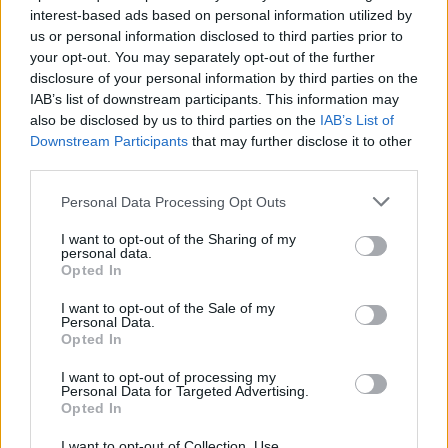
sulla sicurezza deve essere aperto, inclusivo e
interest-based ads based on personal information utilized by
us or personal information disclosed to third parties prior to
costruttivo. Non possiamo permettere che la paura
your opt-out. You may separately opt-out of the further
diventi l’unico criterio con cui governare le nostre
disclosure of your personal information by third parties on the
città. E ora la domanda si fa cruciale: riusciremo a
IAB’s list of downstream participants. This information may
costruire un modello di sicurezza che non reprima
also be disclosed by us to third parties on the
IAB’s List of
Downstream Participants
that may further disclose it to other
ma valorizzi le nostre comunità? È una questione
third parties.
che riguarda tutti noi, e non possiamo più ignorarla.
Please note that this website/app uses one or more Google
Personal Data Processing Opt Outs
services and may gather and store information including but
Precedente
Successiva
not limited to your visit or usage behaviour. You may click to
I want to opt-out of the Sharing of my
Morte di
Festa della
personal data.
grant or deny consent to Google and its third-party tags to
Mastronardi: un
Repubblica a
Opted In
use your data for below specified purposes in below Google
colpo al già fragile
Roma: ecco le
consent section.
rapporto tra
strade chiuse e le
I want to opt-out of the Sale of my
Personal Data.
giustizia e giustizia
deviazioni dei
Opted In
in Italia
mezzi pubblici
I want to opt-out of processing my
Personal Data for Targeted Advertising.
Opted In
Tag:
Anpi
quarticciolo
Sicurezza
I want to opt-out of Collection, Use,