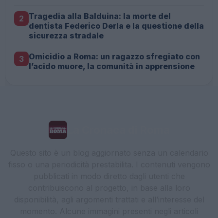
Tragedia alla Balduina: la morte del
2
dentista Federico Derla e la questione della
sicurezza stradale
Omicidio a Roma: un ragazzo sfregiato con
3
l’acido muore, la comunità in apprensione
La Cronaca di Roma
Questo sito è un blog aggiornato senza un calendario
fisso o una periodicità prestabilita. I contenuti vengono
pubblicati in modo diretto dagli utenti che
contribuiscono al progetto, in base alla loro
disponibilità, agli argomenti trattati e all’interesse del
momento. Alcune immagini presenti negli articoli