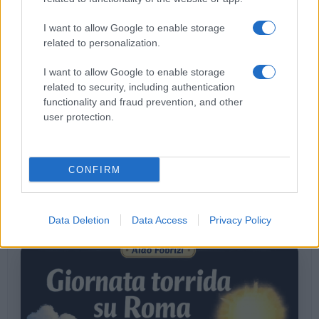
I want to allow Google to enable storage
related to personalization.
I want to allow Google to enable storage
Incendio a Valleranello: esplosioni e il grido d’allerta
related to security, including authentication
sulla sicurezza dei ristoranti
functionality and fraud prevention, and other
user protection.
LE PREVISIONI
CONFIRM
Storie meteo di oggi
Roma · 09/08/2026
Data Deletion
Data Access
Privacy Policy
Le Previsioni