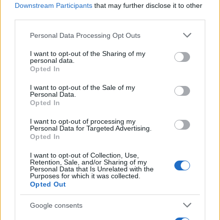
Downstream Participants
that may further disclose it to other
Leggi l’articolo →
third parties.
Please note that this website/app uses one or more Google
Personal Data Processing Opt Outs
services and may gather and store information including but
not limited to your visit or usage behaviour. You may click to
I want to opt-out of the Sharing of my
personal data.
grant or deny consent to Google and its third-party tags to
Opted In
use your data for below specified purposes in below Google
consent section.
I want to opt-out of the Sale of my
Personal Data.
Opted In
I want to opt-out of processing my
Personal Data for Targeted Advertising.
Opted In
I want to opt-out of Collection, Use,
Retention, Sale, and/or Sharing of my
Personal Data that Is Unrelated with the
CRONACA
Purposes for which it was collected.
Opted Out
ROMA Minorenni usati per
borseggiare: 29 arresti e 64
Google consents
indagati