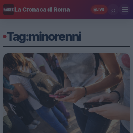
⌕
La Cronaca di Roma
LIVE
Tag:
minorenni