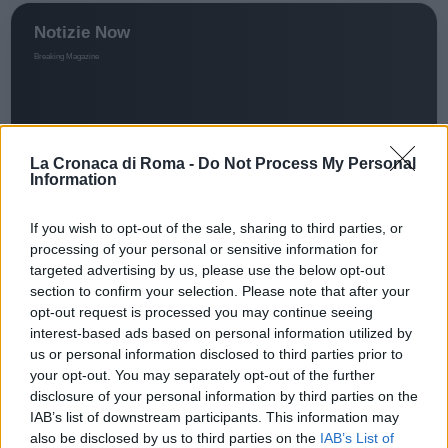
La Cronaca di Roma -
Do Not Process My Personal
Information
If you wish to opt-out of the sale, sharing to third parties, or
processing of your personal or sensitive information for
targeted advertising by us, please use the below opt-out
CRONACA
section to confirm your selection. Please note that after your
ROMA Minorenni molestate sul
opt-out request is processed you may continue seeing
interest-based ads based on personal information utilized by
bus: straniero in manette
us or personal information disclosed to third parties prior to
23 Ottobre 2021 - 12:37
Villani
your opt-out. You may separately opt-out of the further
disclosure of your personal information by third parties on the
ROMA Minorenni molestate sul bus. Grave
IAB’s list of downstream participants. This information may
episodio costato caro ad un 38enne.
also be disclosed by us to third parties on the
IAB’s List of