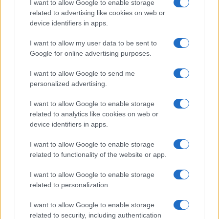
I want to allow Google to enable storage
10 Marzo 2021 - 12:58
Villani
related to advertising like cookies on web or
device identifiers in apps.
ROMA Minorenni usati per borseggiare: 29
arresti e 64 indagati. ROMA Minorenni usati per
I want to allow my user data to be sent to
borseggiare. Questa l’accusa che ha portato
Google for online advertising purposes.
all’arresto, in flagranza, di 29 persone. Altre 64…
I want to allow Google to send me
personalized advertising.
Leggi l’articolo →
I want to allow Google to enable storage
related to analytics like cookies on web or
device identifiers in apps.
I want to allow Google to enable storage
related to functionality of the website or app.
I want to allow Google to enable storage
related to personalization.
I want to allow Google to enable storage
related to security, including authentication