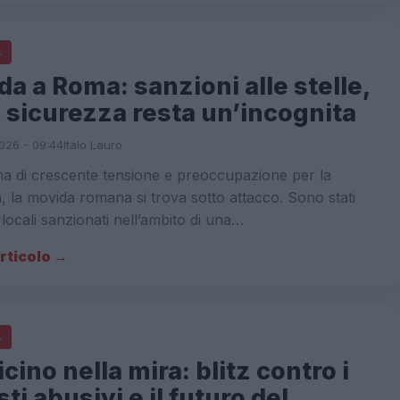
A
a a Roma: sanzioni alle stelle,
 sicurezza resta un’incognita
026 - 09:44
Italo Lauro
ma di crescente tensione e preoccupazione per la
, la movida romana si trova sotto attacco. Sono stati
 locali sanzionati nell’ambito di una…
articolo →
A
cino nella mira: blitz contro i
sti abusivi e il futuro del