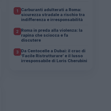
Carburanti adulterati a Roma:
1
sicurezza stradale a rischio tra
indifferenza e irresponsabilità
Roma in preda alla violenza: la
2
rapina che sciocca e fa
discutere
Da Centocelle a Dubai: il crac di
3
‘Facile Ristrutturare’ e il lusso
irresponsabile di Loris Cherubini