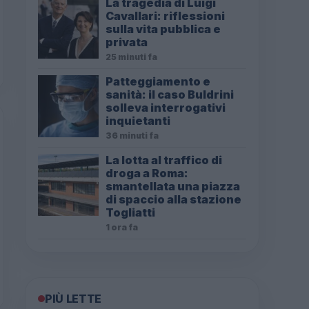
La tragedia di Luigi
Cavallari: riflessioni
sulla vita pubblica e
privata
25 minuti fa
Patteggiamento e
sanità: il caso Buldrini
solleva interrogativi
inquietanti
36 minuti fa
La lotta al traffico di
droga a Roma:
smantellata una piazza
di spaccio alla stazione
Togliatti
1 ora fa
PIÙ LETTE