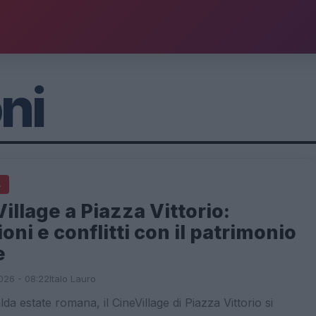
ni
A
illage a Piazza Vittorio:
oni e conflitti con il patrimonio
e
026 - 08:22
Italo Lauro
lda estate romana, il CineVillage di Piazza Vittorio si