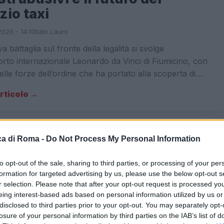
zio taxi
026 - 14:10
Italo Lauro
 battaglia sul fronte della legalità si svolge
orto internazionale Leonardo da Vinci di Fiumicino, con
delle forze dell’ordine che ha portato alla scoperta di…
articolo →
a di Roma -
Do Not Process My Personal Information
A
in preda al caos: scatta
to opt-out of the sale, sharing to third parties, or processing of your per
razione semafori sicuri, 38
formation for targeted advertising by us, please use the below opt-out s
r selection. Please note that after your opt-out request is processed y
 dispositivi entro l’estate!
eing interest-based ads based on personal information utilized by us or
disclosed to third parties prior to your opt-out. You may separately opt-
026 - 03:45
Redazione Digitale
losure of your personal information by third parties on the IAB’s list of
ma già provata dal traffico e dalla confusione, una