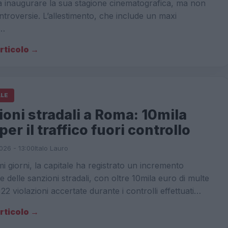
a inaugurare la sua stagione cinematografica, ma non
troversie. L’allestimento, che include un maxi
…
articolo →
ALE
oni stradali a Roma: 10mila
per il traffico fuori controllo
026 - 13:00
Italo Lauro
imi giorni, la capitale ha registrato un incremento
e delle sanzioni stradali, con oltre 10mila euro di multe
 22 violazioni accertate durante i controlli effettuati…
articolo →