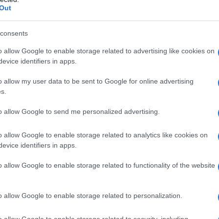
Out
TÀ
consents
idente Duma: “Pronti a
o allow Google to enable storage related to advertising like cookies on
scare le aziende dei paesi
evice identifiers in apps.
i”
o allow my user data to be sent to Google for online advertising
22 - 11:38
Villani
s.
ncio del presidente Duma in relazione alle sanzioni
to allow Google to send me personalized advertising.
dall'Europa nei confronti della Russia
o allow Google to enable storage related to analytics like cookies on
articolo →
evice identifiers in apps.
o allow Google to enable storage related to functionality of the website
o allow Google to enable storage related to personalization.
navi russe in Italia, da domani
to l’accesso nei porti
o allow Google to enable storage related to security, including