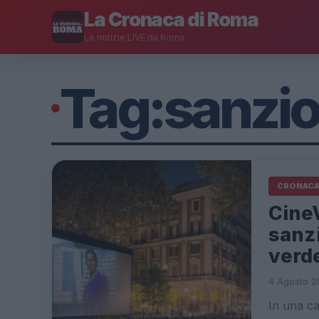
La Cronaca di Roma
Le notizie LIVE da Roma
Tag:
sanzio
CRONAC
CineV
sanzi
verd
4 Agosto 2
In una ca