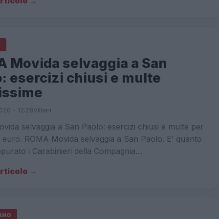
articolo →
A
 Movida selvaggia a San
: esercizi chiusi e multe
tissime
020 - 12:28
Villani
da selvaggia a San Paolo: esercizi chiusi e multe per
di euro. ROMA Movida selvaggia a San Paolo. E’ quanto
purato i Carabinieri della Compagnia…
articolo →
IANO