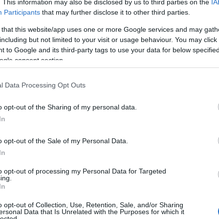
. This information may also be disclosed by us to third parties on the
IA
cuote i cittadini: 38 nuovi dispositivi “photored” verranno
Participants
that may further disclose it to other third parties.
i entro l’estate. Questa mossa arriva in risposta…
 that this website/app uses one or more Google services and may gath
including but not limited to your visit or usage behaviour. You may click 
articolo →
 to Google and its third-party tags to use your data for below specifi
ogle consent section.
l Data Processing Opt Outs
NOTIZIE ROMA
 Anni Dopo: La Giustizia che
o opt-out of the Sharing of my personal data.
sce o la Legge che Esagera?
In
26 - 12:37
Italo Lauro
o opt-out of the Sale of my Personal Data.
In
i. Un lasso di tempo in cui si può cambiare carriera,
ta. Ma per un automobilista romano, quel tempo si è
to opt-out of processing my Personal Data for Targeted
ing.
ato in una condanna. Arrestato…
In
articolo →
o opt-out of Collection, Use, Retention, Sale, and/or Sharing
ersonal Data that Is Unrelated with the Purposes for which it
lected.