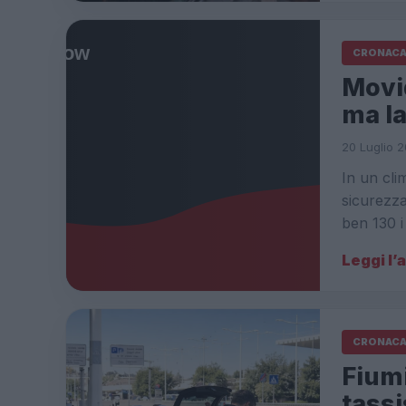
CRONAC
Movid
ma la
20 Luglio 2
In un cli
sicurezza
ben 130 i
Leggi l’
CRONAC
Fiumi
tassi