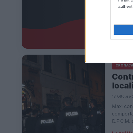
authenti
16 Aprile 2
Stop navi 
Capitaner
Leggi l’
CRONAC
Cont
local
18 Ottobre 
Maxi cont
comportam
D.P.C.M. 