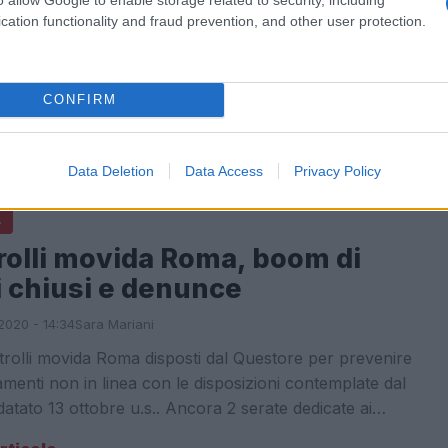
cation functionality and fraud prevention, and other user protection.
022 - 19:12
Villani
russe in Italia, la decisione in una circolare della
ia di Porto
CONFIRM
articolo →
Data Deletion
Data Access
Privacy Policy
A
rolli movida Roma, boom di
i chiusi e denunce
2020 - 14:34
Sara Mariani
rolli movida Roma disposti dal Questore per prevenire
enti non in linea con le disposizioni contemplate dal
datato 13 ottobre u.s.. Ancora 2 serate dedicate ai…