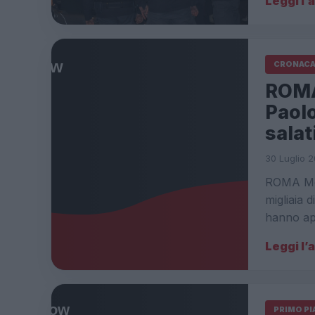
Leggi l’
CRONAC
ROMA
Paolo
sala
30 Luglio 2
ROMA Movi
migliaia 
hanno ap
Leggi l’
PRIMO P