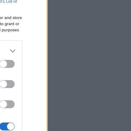
B’s List of
er and store
to grant or
ed purposes