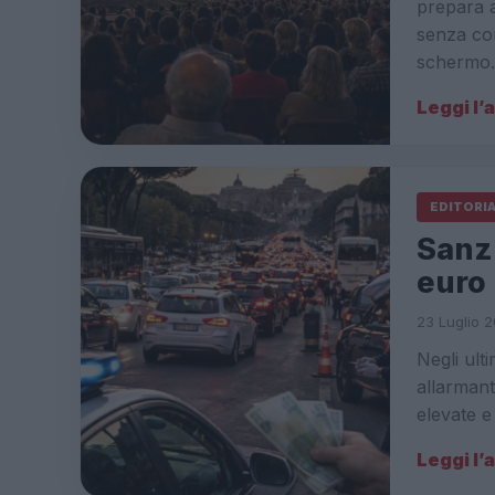
prepara 
senza con
schermo
Leggi l’
EDITORI
Sanzi
euro 
23 Luglio 2
Negli ult
allarmant
elevate e
Leggi l’