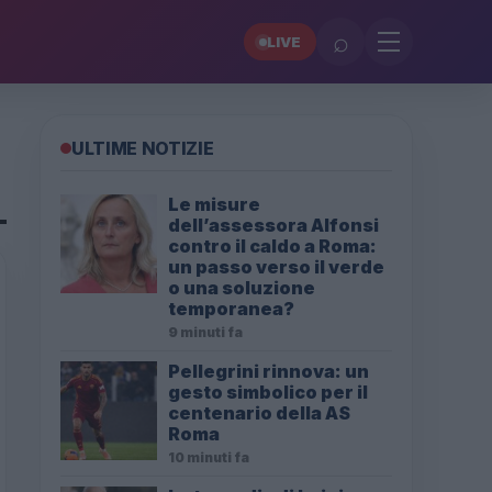
⌕
LIVE
ULTIME NOTIZIE
Le misure
dell’assessora Alfonsi
contro il caldo a Roma:
un passo verso il verde
o una soluzione
temporanea?
9 minuti fa
Pellegrini rinnova: un
gesto simbolico per il
centenario della AS
Roma
10 minuti fa