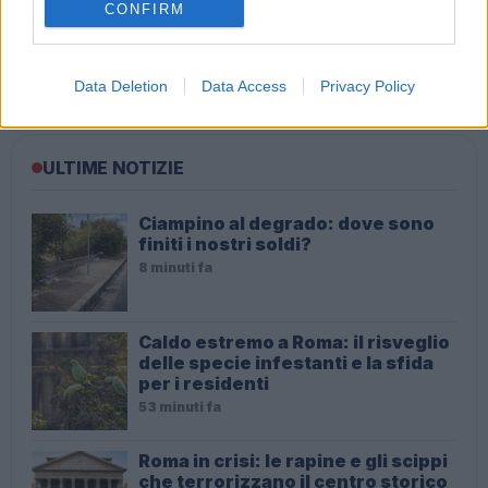
CONFIRM
Roma – Rissa tra riders, un accoltellato
Data Deletion
Data Access
Privacy Policy
ULTIME NOTIZIE
Ciampino al degrado: dove sono
finiti i nostri soldi?
8 minuti fa
Caldo estremo a Roma: il risveglio
delle specie infestanti e la sfida
per i residenti
53 minuti fa
Roma in crisi: le rapine e gli scippi
che terrorizzano il centro storico