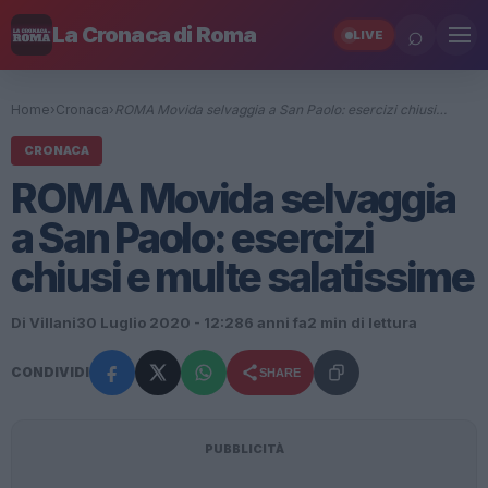
⌕
La Cronaca di Roma
LIVE
Home
›
Cronaca
›
ROMA Movida selvaggia a San Paolo: esercizi chiusi…
CRONACA
ROMA Movida selvaggia
a San Paolo: esercizi
chiusi e multe salatissime
Di Villani
30 Luglio 2020 - 12:28
6 anni fa
2 min di lettura
CONDIVIDI
SHARE
PUBBLICITÀ