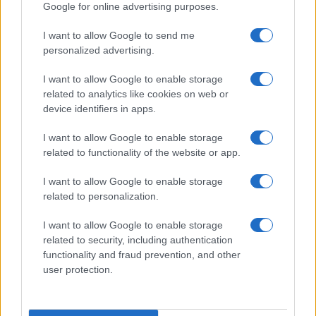
Google for online advertising purposes.
I want to allow Google to send me
personalized advertising.
I want to allow Google to enable storage
related to analytics like cookies on web or
device identifiers in apps.
Fiumicino, squalo attacca un pescatore: attimi di
terrore sul lungomare romano
I want to allow Google to enable storage
related to functionality of the website or app.
I want to allow Google to enable storage
related to personalization.
I want to allow Google to enable storage
UFFICIALE: il Lazio torna in zona rossa. Approvato il
related to security, including authentication
nuovo decreto legge anti-Covid
functionality and fraud prevention, and other
user protection.