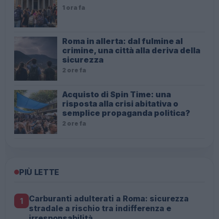
1 ora fa
Roma in allerta: dal fulmine al
crimine, una città alla deriva della
sicurezza
2 ore fa
Acquisto di Spin Time: una
risposta alla crisi abitativa o
semplice propaganda politica?
2 ore fa
PIÙ LETTE
Carburanti adulterati a Roma: sicurezza
1
stradale a rischio tra indifferenza e
irresponsabilità