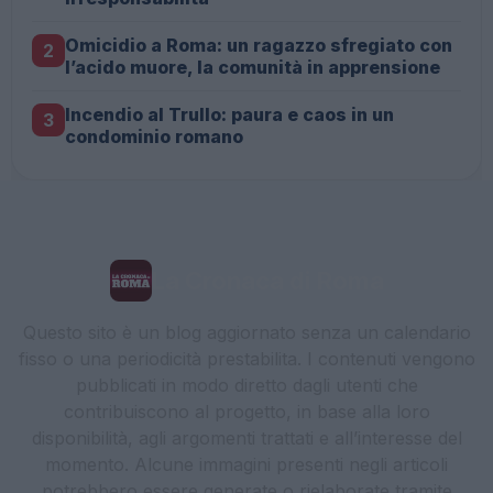
Omicidio a Roma: un ragazzo sfregiato con
2
l’acido muore, la comunità in apprensione
Incendio al Trullo: paura e caos in un
3
condominio romano
La Cronaca di Roma
Questo sito è un blog aggiornato senza un calendario
fisso o una periodicità prestabilita. I contenuti vengono
pubblicati in modo diretto dagli utenti che
contribuiscono al progetto, in base alla loro
disponibilità, agli argomenti trattati e all’interesse del
momento. Alcune immagini presenti negli articoli
potrebbero essere generate o rielaborate tramite