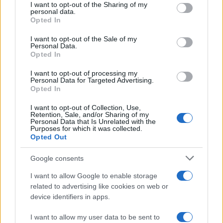
not limited to your visit or usage behaviour. You may click to
I want to opt-out of the Sharing of my
personal data.
grant or deny consent to Google and its third-party tags to
Opted In
use your data for below specified purposes in below Google
POTREBBE INTERESSARTI
consent section.
I want to opt-out of the Sale of my
Personal Data.
Opted In
Fiumicino, squalo attacca un
pescatore: attimi di terrore sul
I want to opt-out of processing my
lungomare romano
Personal Data for Targeted Advertising.
5 anni fa
Opted In
UFFICIALE: il Lazio torna in zona
I want to opt-out of Collection, Use,
rossa. Approvato il nuovo
Retention, Sale, and/or Sharing of my
decreto legge anti-Covid
Personal Data that Is Unrelated with the
Purposes for which it was collected.
5 anni fa
Opted Out
Google consents
Tag:
controlli
covid 19
movida
San Paolo
sanzioni
I want to allow Google to enable storage
ultime-notizie
related to advertising like cookies on web or
device identifiers in apps.
ARTICOLI CORRELATI
I want to allow my user data to be sent to