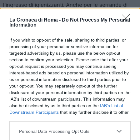
l’ingresso di igienizzanti. Anche per le serrande di
quest’attività è stato disposto l’abbassamento per 5
La Cronaca di Roma -
Do Not Process My Personal
giorni. A un terzo esercizio controllato è stata
Information
elevata invece solo una multa perchè i clienti non
rispettavano la distanza minima di sicurezza. Questi
If you wish to opt-out of the sale, sharing to third parties, or
ultimi, 21 in tutto, sono stati a loro volta identificati e
processing of your personal or sensitive information for
multati per complessivi 5880 euro. I controlli,
targeted advertising by us, please use the below opt-out
section to confirm your selection. Please note that after your
terminati a notte inoltrata, hanno visto passare sotto
opt-out request is processed you may continue seeing
la lente 364 persone, 116 veicoli e 8 attività
interest-based ads based on personal information utilized by
commerciali. I Carabinieri hanno anche elevato
us or personal information disclosed to third parties prior to
sanzioni al
Codice della Strada
per complessivi 891
your opt-out. You may separately opt-out of the further
disclosure of your personal information by third parties on the
euro.
IAB’s list of downstream participants. This information may
also be disclosed by us to third parties on the
IAB’s List of
Precedente
Downstream Participants
that may further disclose it to other
Successiva
COVID 19 Italia in
third parties.
CORONAVIRUS
soccorso
LAZIO – Il bollettino
Please note that this website/app uses one or more Google
dell’Albania per
Personal Data Processing Opt Outs
del 30 luglio
services and may gather and store information including but
l’emergenza