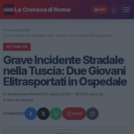
⌕
La Cronaca di Roma
LIVE
Home
›
Attualità
›
Grave Incidente Stradale nella Tuscia: Due Giovani Elitrasportati…
ATTUALITÀ
Grave Incidente Stradale
nella Tuscia: Due Giovani
Elitrasportati in Ospedale
Di Redazione Roma
21 Luglio 2024 - 16:55
2 anni fa
2 min di lettura
CONDIVIDI
SHARE