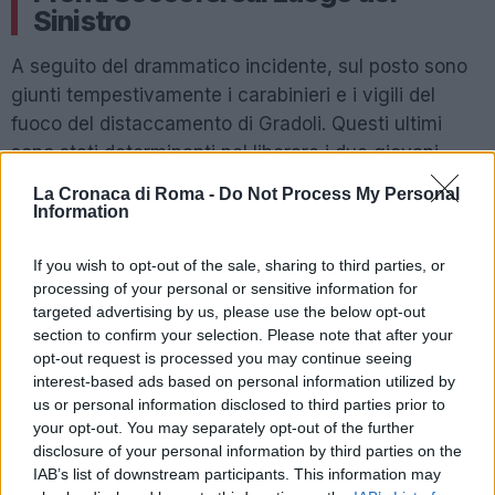
Sinistro
A seguito del drammatico incidente, sul posto sono
giunti tempestivamente i carabinieri e i vigili del
fuoco del distaccamento di Gradoli. Questi ultimi
sono stati determinanti nel liberare i due giovani
dalle lamiere dell’auto, operazione che si è rivelata
La Cronaca di Roma -
Do Not Process My Personal
complessa e delicata. Dopo essere stati estratti, i
Information
due venticinquenni sono stati consegnati agli
If you wish to opt-out of the sale, sharing to third parties, or
operatori sanitari del 118. Considerando la gravità
processing of your personal or sensitive information for
delle loro condizioni, i soccorritori hanno
targeted advertising by us, please use the below opt-out
immediatamente richiesto l’intervento
section to confirm your selection. Please note that after your
dell’eliambulanza. Uno dei giovani è stato trasportato
opt-out request is processed you may continue seeing
al San Camillo, mentre l’altro è stato trasferito al
interest-based ads based on personal information utilized by
us or personal information disclosed to third parties prior to
Policlinico Agostino Gemelli, entrambi a Roma.
your opt-out. You may separately opt-out of the further
disclosure of your personal information by third parties on the
IAB’s list of downstream participants. This information may
POTREBBE INTERESSARTI