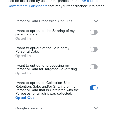
also be disclosed by us to third parties on the
IAB’s List of
Downstream Participants
that may further disclose it to other
Chiara Ferragni e Fedez si
third parties.
lasciano: confermato dopo le
voci di crisi
Please note that this website/app uses one or more Google
Personal Data Processing Opt Outs
2 anni fa
services and may gather and store information including but
not limited to your visit or usage behaviour. You may click to
I want to opt-out of the Sharing of my
Giovanni Allevi a Sanremo: “Ho
personal data.
grant or deny consent to Google and its third-party tags to
perso tutto con la malattia, ma il
Opted In
dolore mi ha donato tanto”
use your data for below specified purposes in below Google
consent section.
2 anni fa
I want to opt-out of the Sale of my
Personal Data.
Opted In
Condizioni dei Feriti e Prognosi
I want to opt-out of processing my
Personal Data for Targeted Advertising.
Opted In
Al momento, non sono state rilasciate informazioni
dettagliate sull’entità delle ferite riportate dai due
I want to opt-out of Collection, Use,
Retention, Sale, and/or Sharing of my
giovani. Tuttavia, è noto che entrambi versano in
Personal Data that Is Unrelated with the
Purposes for which it was collected.
condizioni critiche. I medici degli ospedali San
Opted Out
Camillo e Gemelli, noti per le loro competenze in
trattamento di traumi urgenti, stanno facendo tutto il
Google consents