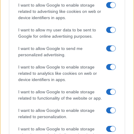
possibile per stabilizzare e curare le gravi lesioni
I want to allow Google to enable storage
riportate dai due pazienti.
related to advertising like cookies on web or
device identifiers in apps.
Importanza della Prudenza alla
I want to allow my user data to be sent to
Guida
Google for online advertising purposes.
Questo tragico incidente è un doloroso promemoria
I want to allow Google to send me
personalized advertising.
dell’importanza della prudenza alla guida,
specialmente durante la notte e su strade che
I want to allow Google to enable storage
possono presentare rischi aggiuntivi. La comunità
related to analytics like cookies on web or
locale è col fiato sospeso, sperando in notizie
device identifiers in apps.
positive in merito alla salute dei due giovani
I want to allow Google to enable storage
coinvolti.
related to functionality of the website or app.
I want to allow Google to enable storage
Successiva
related to personalization.
Precedente
Allerta Gialla per
Condanna a 21
Maltempo a Roma
I want to allow Google to enable storage
anni per l’Omicidio
e nel Lazio: Piogge