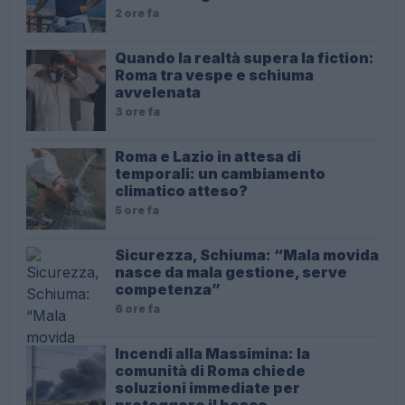
2 ore fa
Quando la realtà supera la fiction:
Roma tra vespe e schiuma
avvelenata
3 ore fa
Roma e Lazio in attesa di
temporali: un cambiamento
climatico atteso?
5 ore fa
Sicurezza, Schiuma: “Mala movida
nasce da mala gestione, serve
competenza”
6 ore fa
Incendi alla Massimina: la
comunità di Roma chiede
soluzioni immediate per
proteggere il bosco