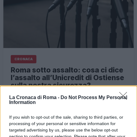
CRONACA
Roma sotto assalto: cosa ci dice
l’assalto all’Unicredit di Ostiense
sulla nostra sicurezza?
3 Giugno 2026 - 20:09
Italo Lauro
La Cronaca di Roma -
Do Not Process My Personal
Information
Quattro ore di terrore nel cuore di Roma. La
filiale Unicredit del quartiere Ostiense è diventata
If you wish to opt-out of the sale, sharing to third parties, or
il teatro di un assalto che ha sconvolto non solo i
processing of your personal or sensitive information for
dipendenti…
targeted advertising by us, please use the below opt-out
section to confirm your selection. Please note that after your