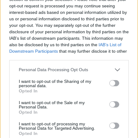
Leggi l’articolo →
opt-out request is processed you may continue seeing
interest-based ads based on personal information utilized by
us or personal information disclosed to third parties prior to
ULTIME NOTIZIE
your opt-out. You may separately opt-out of the further
disclosure of your personal information by third parties on the
IAB’s list of downstream participants. This information may
Berlino spara alto, Roma tira il
also be disclosed by us to third parties on the
IAB’s List of
freno: il teatrino dei rimpatri che
Downstream Participants
that may further disclose it to other
paga il contribuente
third parties.
9 minuti fa
Please note that this website/app uses one or more Google
Personal Data Processing Opt Outs
Premio Strega: la febbre della
services and may gather and store information including but
lettura contagia Roma
not limited to your visit or usage behaviour. You may click to
I want to opt-out of the Sharing of my
personal data.
17 minuti fa
grant or deny consent to Google and its third-party tags to
Opted In
use your data for below specified purposes in below Google
consent section.
I want to opt-out of the Sale of my
Personal Data.
Festival estivi a Roma: come il
Opted In
Moscerine Film Festival Summer
Camp forma i giovani cinefili
I want to opt-out of processing my
18 minuti fa
Personal Data for Targeted Advertising.
Opted In