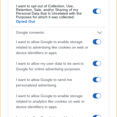
Caldo Torrido a Roma: Dove
I want to opt-out of Collection, Use,
Rifugiarsi dal Sole
Retention, Sale, and/or Sharing of my
Personal Data that Is Unrelated with the
19 minuti fa
Purposes for which it was collected.
Opted Out
Roma e Lazio: il calciomercato tra
Google consents
sogni e sfide, l’ombra di Endrick
I want to allow Google to enable storage
23 minuti fa
related to advertising like cookies on web or
device identifiers in apps.
I want to allow my user data to be sent to
Google for online advertising purposes.
PIÙ LETTE
I want to allow Google to send me
personalized advertising.
Carburanti adulterati a Roma: sicurezza
1
I want to allow Google to enable storage
stradale a rischio tra indifferenza e
related to analytics like cookies on web or
irresponsabilità
device identifiers in apps.
Tragedia alla Balduina: la morte del
2