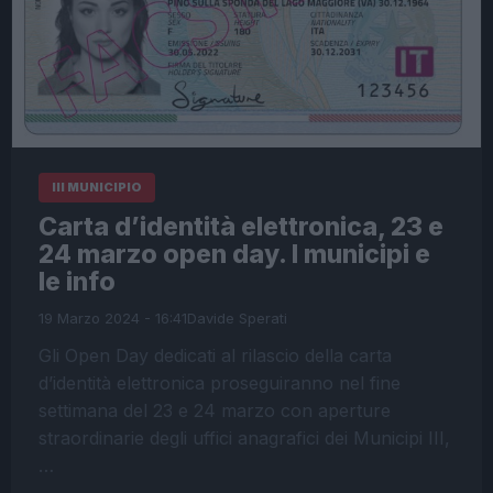
III MUNICIPIO
Carta d’identità elettronica, 23 e
24 marzo open day. I municipi e
le info
19 Marzo 2024 - 16:41
Davide Sperati
Gli Open Day dedicati al rilascio della carta
d’identità elettronica proseguiranno nel fine
settimana del 23 e 24 marzo con aperture
straordinarie degli uffici anagrafici dei Municipi III,
…