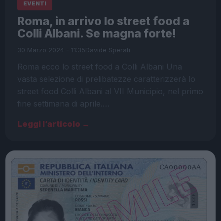
EVENTI
Roma, in arrivo lo street food a
Colli Albani. Se magna forte!
30 Marzo 2024 - 11:35
Davide Sperati
Roma ecco lo street food a Colli Albani Una
vasta selezione di prelibatezze caratterizzerà lo
street food Colli Albani al VII Municipio, nel primo
fine settimana di aprile.…
Leggi l’articolo →