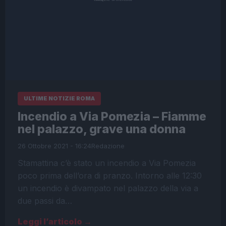
ULTIME NOTIZIE ROMA
Incendio a Via Pomezia – Fiamme
nel palazzo, grave una donna
26 Ottobre 2021 - 16:24
Redazione
Stamattina c’è stato un incendio a Via Pomezia
poco prima dell’ora di pranzo. Intorno alle 12:30
un incendio è divampato nel palazzo della via a
due passi da…
Leggi l’articolo →