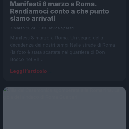
Manifesti 8 marzo a Roma.
Rendiamoci conto a che punto
siamo arrivati
7 Marzo 2024 - 18:18
Davide Sperati
Manifesti 8 marzo a Roma. Un segno della
decadenza dei nostri tempi Nelle strade di Roma
(la foto è stata scattata nel quartiere di Don
Bosco nel VII…
Leggi l’articolo →