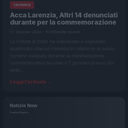
CRONACA
Acca Larenzia, Altri 14 denunciati
durante per la commemorazione
27 Gennaio 2024 - 10:20
Davide Sperati
La Polizia di Stato ha individuato e segnalato
quattordici ulteriori individui in relazione al saluto
romano eseguito durante la manifestazione
commemorativa tenutasi il 7 gennaio presso l’ex
sede…
Leggi l’articolo →