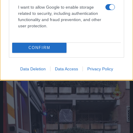
VII MUNICIPIO Corruzione in
I want to allow Google to enable storage
edilizia: vigili e tecnici in manette
related to security, including authentication
functionality and fraud prevention, and other
23 Marzo 2022 - 12:42
Villani
user protection.
VII MUNICIPIO Corruzione nel campo
dell'edilizia: importante operazione della Guardia
CONFIRM
di Finanza
Leggi l’articolo →
Data Deletion
Data Access
Privacy Policy