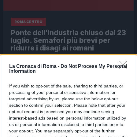
ROMA CENTRO
Ponte dell’Industria chiuso dal 23
luglio. Semafori più brevi per
ridurre i disagi ai romani
22 Luglio 2023 - 17:24
Redazione
La Cronaca di Roma -
Do Not Process My Personal
Nuove opere per il Giubileo di Roma 2025. Si
Information
parte con il Ponte dell’Industria. Partiranno lunedì
24 luglio i lavori per le prime due grandi opere
If you wish to opt-out of the sale, sharing to third parties, or
del Giubileo 2025.…
processing of your personal or sensitive information for
targeted advertising by us, please use the below opt-out
Leggi l’articolo →
section to confirm your selection. Please note that after your
opt-out request is processed you may continue seeing
interest-based ads based on personal information utilized by
us or personal information disclosed to third parties prior to
your opt-out. You may separately opt-out of the further