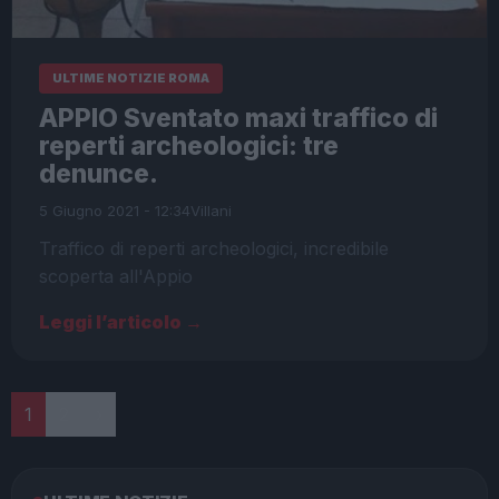
ULTIME NOTIZIE ROMA
APPIO Sventato maxi traffico di
reperti archeologici: tre
denunce.
5 Giugno 2021 - 12:34
Villani
Traffico di reperti archeologici, incredibile
scoperta all'Appio
Leggi l’articolo →
Paginazione
1
2
›