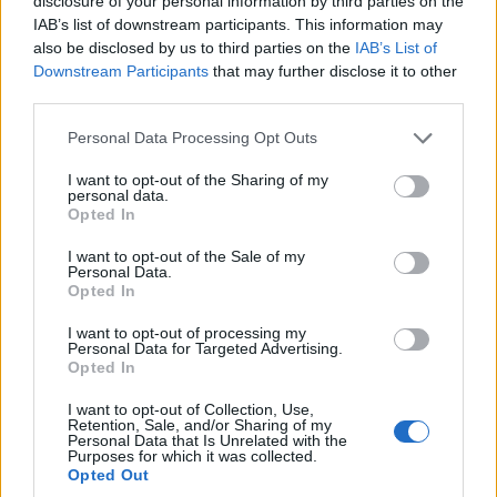
disclosure of your personal information by third parties on the
IAB’s list of downstream participants. This information may
also be disclosed by us to third parties on the
IAB’s List of
Downstream Participants
that may further disclose it to other
third parties.
Please note that this website/app uses one or more Google
Personal Data Processing Opt Outs
services and may gather and store information including but
not limited to your visit or usage behaviour. You may click to
I want to opt-out of the Sharing of my
personal data.
grant or deny consent to Google and its third-party tags to
Opted In
use your data for below specified purposes in below Google
consent section.
I want to opt-out of the Sale of my
Personal Data.
Opted In
I want to opt-out of processing my
Personal Data for Targeted Advertising.
Opted In
CRONACA
I want to opt-out of Collection, Use,
Incendio al VII Municipio. Tanta
Retention, Sale, and/or Sharing of my
paura e traffico sulla Tuscolana
Personal Data that Is Unrelated with the
Purposes for which it was collected.
in tilt
Opted Out