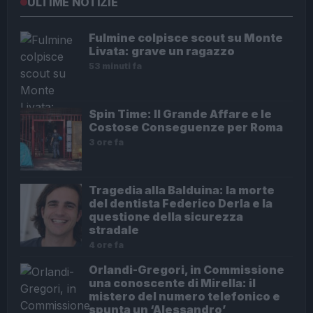
ULTIME NOTIZIE
Fulmine colpisce scout su Monte
Livata: grave un ragazzo
53 minuti fa
Spin Time: Il Grande Affare e le
Costose Conseguenze per Roma
3 ore fa
Tragedia alla Balduina: la morte
del dentista Federico Derla e la
questione della sicurezza
stradale
4 ore fa
Orlandi-Gregori, in Commissione
una conoscente di Mirella: il
mistero del numero telefonico e
spunta un ‘Alessandro’