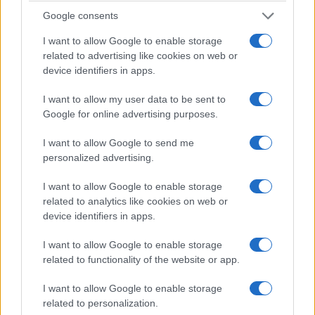
17 Aprile 2023 - 19:11
Redazione
Google consents
A fuoco alcuni uffici del Municipio sito in piazza di
I want to allow Google to enable storage
Cinecittà.
related to advertising like cookies on web or
device identifiers in apps.
Leggi l’articolo →
I want to allow my user data to be sent to
Google for online advertising purposes.
I want to allow Google to send me
personalized advertising.
I want to allow Google to enable storage
related to analytics like cookies on web or
device identifiers in apps.
I want to allow Google to enable storage
related to functionality of the website or app.
I want to allow Google to enable storage
related to personalization.
ULTIME NOTIZIE ROMA