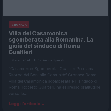
CRONACA
Villa dei Casamonica
sgomberata alla Romanina. La
gioia del sindaco di Roma
Gualtieri
5 Marzo 2024 - 14:37
Davide Sperati
“Casamonica Sgomberata: Gualtieri Proclama il
Ritorno dei Beni alla Comunità” Cronaca Roma –
Villa dei Casamonica sgomberata e Il sindaco di
Roma, Roberto Gualtieri, ha espresso gratitudine
verso le…
Leggi l’articolo →