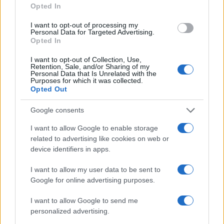
Ryanair addio
Opted In
Ama: “Processo di
lowcost: cambia
derattizzazione
ancora la politica
I want to opt-out of processing my
pericoloso anche
del bagaglio
Personal Data for Targeted Advertising.
per bambini”
Opted In
I want to opt-out of Collection, Use,
Retention, Sale, and/or Sharing of my
Tag:
Capitale
Personal Data that Is Unrelated with the
Purposes for which it was collected.
Opted Out
ARTICOLI CORRELATI
Google consents
I want to allow Google to enable storage
related to advertising like cookies on web or
device identifiers in apps.
I want to allow my user data to be sent to
Google for online advertising purposes.
Profumerie Douglas verso la chiusura: lavoratori in
I want to allow Google to send me
ginocchio. Ma è davvero crisi?
personalized advertising.