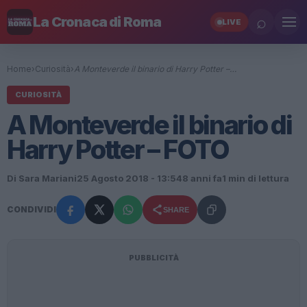
⌕
La Cronaca di Roma
LIVE
Home
›
Curiosità
›
A Monteverde il binario di Harry Potter –…
CURIOSITÀ
A Monteverde il binario di
Harry Potter – FOTO
Di Sara Mariani
25 Agosto 2018 - 13:54
8 anni fa
1 min di lettura
CONDIVIDI
SHARE
PUBBLICITÀ