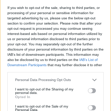
SEGUICI SU FACEBOOK>>>CLICCA QUI
If you wish to opt-out of the sale, sharing to third parties, or
processing of your personal or sensitive information for
targeted advertising by us, please use the below opt-out
RYANAIR CAMBIA LA POLITICA DEL
section to confirm your selection. Please note that after your
BAGAGLIO>>>CLICCA QUI
opt-out request is processed you may continue seeing
interest-based ads based on personal information utilized by
us or personal information disclosed to third parties prior to
POTREBBE INTERESSARTI
your opt-out. You may separately opt-out of the further
disclosure of your personal information by third parties on the
Profumerie Douglas verso la
IAB’s list of downstream participants. This information may
chiusura: lavoratori in ginocchio.
also be disclosed by us to third parties on the
IAB’s List of
Ma è davvero crisi?
Downstream Participants
that may further disclose it to other
5 anni fa
third parties.
A Roma arriva il festival di danza
Please note that this website/app uses one or more Google
Personal Data Processing Opt Outs
spagnola e flamenco
services and may gather and store information including but
8 anni fa
not limited to your visit or usage behaviour. You may click to
I want to opt-out of the Sharing of my
personal data.
grant or deny consent to Google and its third-party tags to
Opted In
use your data for below specified purposes in below Google
Successiva
consent section.
I want to opt-out of the Sale of my
Precedente
Animalisti contro
Personal Data.