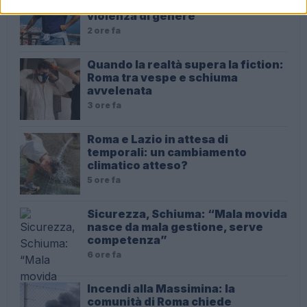
segna un appello contro la
violenza di genere
2 ore fa
Quando la realtà supera la fiction:
Roma tra vespe e schiuma
avvelenata
3 ore fa
Roma e Lazio in attesa di
temporali: un cambiamento
climatico atteso?
5 ore fa
Sicurezza, Schiuma: “Mala movida
nasce da mala gestione, serve
competenza”
6 ore fa
Incendi alla Massimina: la
comunità di Roma chiede