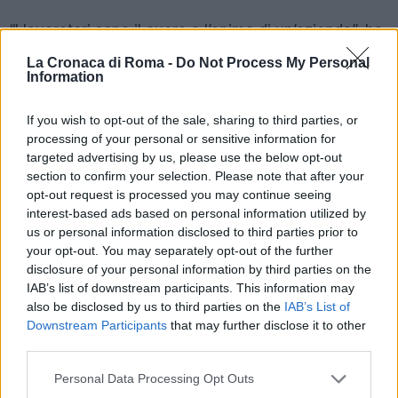
“I lavoratori sono il cuore e l’anima di un’azienda”, ha
affermato Virginia Raggi, “per questo voglio
La Cronaca di Roma -
Do Not Process My Personal
rassicurarli: hanno tutto il nostro sostegno per
Information
portare avanti un lavoro difficile ma fondamentale.
If you wish to opt-out of the sale, sharing to third parties, or
Sono loro in prima linea ad ascoltare e rispondere
processing of your personal or sensitive information for
alle esigenze dei cittadini. Noi ci batteremo sempre
targeted advertising by us, please use the below opt-out
per tutelarli”.
section to confirm your selection. Please note that after your
opt-out request is processed you may continue seeing
interest-based ads based on personal information utilized by
POTREBBE INTERESSARTI
us or personal information disclosed to third parties prior to
your opt-out. You may separately opt-out of the further
disclosure of your personal information by third parties on the
Inchiesta nomine – PM:
IAB’s list of downstream participants. This information may
‘condannare Raggi a 10 mesi ’
also be disclosed by us to third parties on the
IAB’s List of
8 anni fa
Downstream Participants
that may further disclose it to other
New York Times elogia la Raggi
third parties.
su sfratto Casapound
Please note that this website/app uses one or more Google
6 anni fa
Personal Data Processing Opt Outs
services and may gather and store information including but