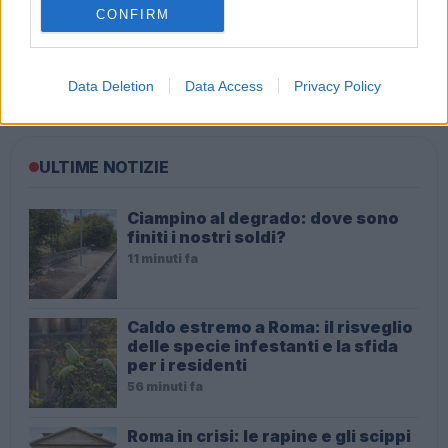
CONFIRM
Botta e risposta tra Sabrina Ferilli e Matteo Salvini su
Virginia Raggi
Data Deletion
Data Access
Privacy Policy
ULTIME NOTIZIE
Ciampino al degrado: dove sono
finiti i nostri soldi?
11 minuti fa
Caldo estremo a Roma: il risveglio
delle specie infestanti e la sfida
per i residenti
56 minuti fa
Roma in crisi: le rapine e gli scippi