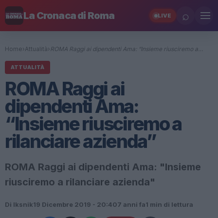
⌕
La Cronaca di Roma
LIVE
Home
›
Attualità
›
ROMA Raggi ai dipendenti Ama: “Insieme riusciremo a…
ATTUALITÀ
ROMA Raggi ai
dipendenti Ama:
“Insieme riusciremo a
rilanciare azienda”
ROMA Raggi ai dipendenti Ama: "Insieme
riusciremo a rilanciare azienda"
Di Iksnik
19 Dicembre 2019 - 20:40
7 anni fa
1 min di lettura