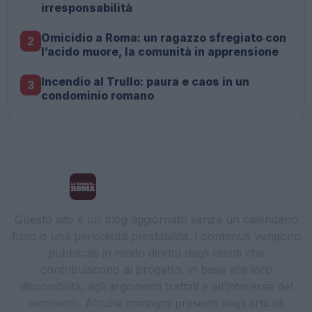
irresponsabilità
Omicidio a Roma: un ragazzo sfregiato con
2
l’acido muore, la comunità in apprensione
Incendio al Trullo: paura e caos in un
3
condominio romano
La Cronaca di Roma
Questo sito è un blog aggiornato senza un calendario
fisso o una periodicità prestabilita. I contenuti vengono
pubblicati in modo diretto dagli utenti che
contribuiscono al progetto, in base alla loro
disponibilità, agli argomenti trattati e all’interesse del
momento. Alcune immagini presenti negli articoli