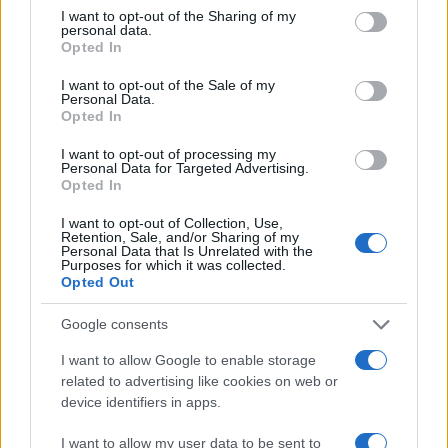
not limited to your visit or usage behaviour. You may click to
I want to opt-out of the Sharing of my
personal data.
grant or deny consent to Google and its third-party tags to
Virginia Raggi ha poi concluso ringraziando tutti i
Opted In
use your data for below specified purposes in below Google
lavoratori: “Li ringrazio per quello che stanno
consent section.
I want to opt-out of the Sale of my
facendo e sono certa che insieme riusciremo a
Personal Data.
rilanciare Ama, che è e rimarrà un’azienda pubblica
Opted In
che appartiene a tutti i romani”.
I want to opt-out of processing my
Personal Data for Targeted Advertising.
Opted In
SEGUICI SU FACEBOOK
I want to opt-out of Collection, Use,
Retention, Sale, and/or Sharing of my
Successiva
Personal Data that Is Unrelated with the
Precedente
ROMA Berlusconi:
Purposes for which it was collected.
ROMA MONDO DI
Opted Out
“Italiani un po’
MEZZO Salvatore
ingrati nei miei
Buzzi ai domiciliari
Google consents
confronti”
I want to allow Google to enable storage
related to advertising like cookies on web or
Tag:
Virginia Raggi
device identifiers in apps.
I want to allow my user data to be sent to