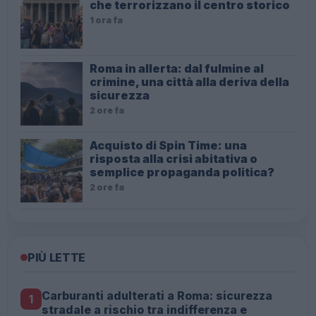
che terrorizzano il centro storico
1 ora fa
Roma in allerta: dal fulmine al
crimine, una città alla deriva della
sicurezza
2 ore fa
Acquisto di Spin Time: una
risposta alla crisi abitativa o
semplice propaganda politica?
2 ore fa
PIÙ LETTE
Carburanti adulterati a Roma: sicurezza
1
stradale a rischio tra indifferenza e