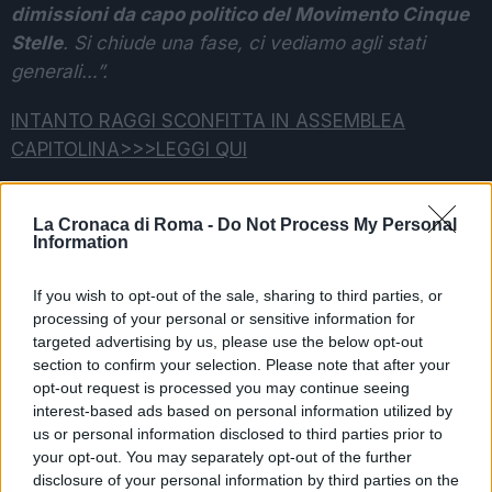
dimissioni da capo politico del Movimento Cinque
Stelle
. Si chiude una fase, ci vediamo agli stati
generali…”.
INTANTO RAGGI SCONFITTA IN ASSEMBLEA
CAPITOLINA>>>LEGGI QUI
POTREBBE INTERESSARTI
La Cronaca di Roma -
Do Not Process My Personal
Information
Politica e Mafia: Il Caso Cavalletti
If you wish to opt-out of the sale, sharing to third parties, or
Fa Tremare Roma
processing of your personal or sensitive information for
3 mesi fa
targeted advertising by us, please use the below opt-out
Politica, il libro del Generale
section to confirm your selection. Please note that after your
Vannacci che scuote l’opinione
opt-out request is processed you may continue seeing
pubblica
interest-based ads based on personal information utilized by
3 anni fa
us or personal information disclosed to third parties prior to
your opt-out. You may separately opt-out of the further
disclosure of your personal information by third parties on the
SEGUICI SU FACEBOOK