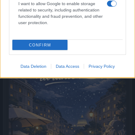
I want to allow Google to enable storage
LE PREVISIONI
related to security, including authentication
functionality and fraud prevention, and other
Storie meteo ultime 24h
user protection.
Roma · 09/08/2026
Le Previsioni
CONFIRM
Data Deletion
Data Access
Privacy Policy
‹
›