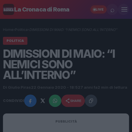
⌕
La Cronaca di Roma
LIVE
Home
›
Politica
›
DIMISSIONI DI MAIO: “I NEMICI SONO ALL’INTERNO”
POLITICA
DIMISSIONI DI MAIO: “I
NEMICI SONO
ALL’INTERNO”
Di Giulio Piras
22 Gennaio 2020 - 18:52
7 anni fa
2 min di lettura
CONDIVIDI
SHARE
PUBBLICITÀ