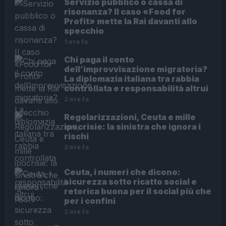
Servizio pubblico o cassa di
risonanza? Il caso «Food for
Profit» mette la Rai davanti allo
specchio
1 ora fa
Chi paga il conto
dell’improvvisazione migratoria?
La diplomazia italiana tra rabbia
controllata e responsabilità altrui
2 ore fa
Regolarizzazioni, Ceuta e mille
ipocrisie: la sinistra che ignora i
rischi
2 ore fa
Ceuta, i numeri che dicono:
sicurezza sotto ricatto social e
retorica buona per il social più che
per i confini
2 ore fa