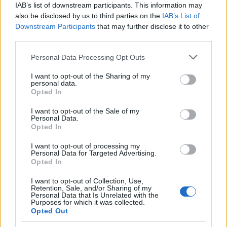
IAB’s list of downstream participants. This information may
also be disclosed by us to third parties on the
IAB’s List of
Downstream Participants
that may further disclose it to other
Successiva
Precedente
third parties.
DIMISSIONI DI
RIFIUTI Doppio ko
MAIO Meloni:
in Assemblea
Please note that this website/app uses one or more Google
Personal Data Processing Opt Outs
“Governo
Capitolina per la
services and may gather and store information including but
fantoccio, subito
Raggi
not limited to your visit or usage behaviour. You may click to
I want to opt-out of the Sharing of my
elezioni”
personal data.
grant or deny consent to Google and its third-party tags to
Opted In
use your data for below specified purposes in below Google
consent section.
Tag:
I want to opt-out of the Sale of my
Luigi Di Maio
Movimento 5 stelle
Politica
Personal Data.
Opted In
I want to opt-out of processing my
ARTICOLI CORRELATI
Personal Data for Targeted Advertising.
Opted In
I want to opt-out of Collection, Use,
Retention, Sale, and/or Sharing of my
Personal Data that Is Unrelated with the
Purposes for which it was collected.
Opted Out