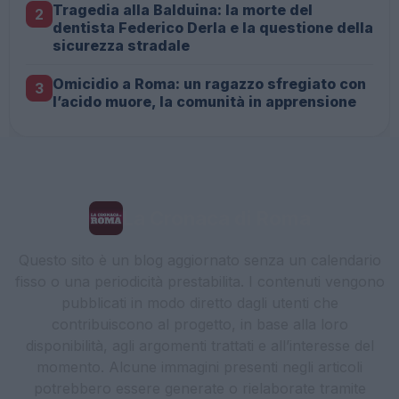
Tragedia alla Balduina: la morte del
2
dentista Federico Derla e la questione della
sicurezza stradale
Omicidio a Roma: un ragazzo sfregiato con
3
l’acido muore, la comunità in apprensione
La Cronaca di Roma
Questo sito è un blog aggiornato senza un calendario
fisso o una periodicità prestabilita. I contenuti vengono
pubblicati in modo diretto dagli utenti che
contribuiscono al progetto, in base alla loro
disponibilità, agli argomenti trattati e all’interesse del
momento. Alcune immagini presenti negli articoli
potrebbero essere generate o rielaborate tramite