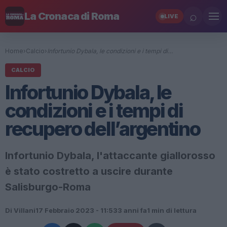
⌕
La Cronaca di Roma
LIVE
Home
›
Calcio
›
Infortunio Dybala, le condizioni e i tempi di…
CALCIO
Infortunio Dybala, le
condizioni e i tempi di
recupero dell’argentino
Infortunio Dybala, l'attaccante giallorosso
è stato costretto a uscire durante
Salisburgo-Roma
Di Villani
17 Febbraio 2023 - 11:53
3 anni fa
1 min di lettura