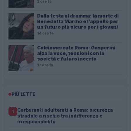
2 ore fa
Dalla festa al dramma: la morte di
Benedetta Marino e l’appello per
un futuro più sicuro per i giovani
14 ore fa
Calciomercato Roma: Gasperini
alza la voce, tensioni con la
società e futuro incerto
17 ore fa
PIÙ LETTE
Carburanti adulterati a Roma: sicurezza
1
stradale a rischio tra indifferenza e
irresponsabilità