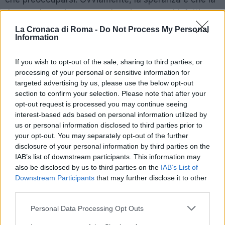
Joya se la cavi con poco. I suoi compagni infatti
risentono non poco della sua assenza in campo. Ma,
La Cronaca di Roma -
Do Not Process My Personal
Information
con tante partite da giocare, Mourinho non può
permettersi di rischiare. Per questo, potrebbe non
If you wish to opt-out of the sale, sharing to third parties, or
convocarlo domenica contro il Verona e riservarselo
processing of your personal or sensitive information for
per la gara europea di giovedì prossimo. Dove
targeted advertising by us, please use the below opt-out
l’obbligo di vittoria equivale all’obbligo di Dybala tra i
section to confirm your selection. Please note that after your
titolari.
opt-out request is processed you may continue seeing
interest-based ads based on personal information utilized by
us or personal information disclosed to third parties prior to
Precedente
Successiva
your opt-out. You may separately opt-out of the further
Cocaina nel
Delmastro
disclosure of your personal information by third parties on the
parmigiano: maxi
indagato, il
IAB’s list of downstream participants. This information may
ritrovamento
Sottosegretario
also be disclosed by us to third parties on the
IAB’s List of
‘stupefacente’
davanti ai
Downstream Participants
that may further disclose it to other
della Guardia di
magistrati per il
third parties.
Finanza
caso Cospito
Please note that this website/app uses one or more Google
Personal Data Processing Opt Outs
services and may gather and store information including but