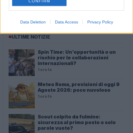
CONFIRM
Paulo Dybala si è sposato? La rivelazione
(involontaria) della suocera
Data Deletion
Data Access
Privacy Policy
ULTIME NOTIZIE
Spin Time: Un’opportunità o un
rischio per le collaborazioni
internazionali?
1 ora fa
Meteo Roma, previsioni di oggi 9
Agosto 2026: poco nuvoloso
1 ora fa
Scout colpito da fulmine:
sicurezza al primo posto o solo
parole vuote?