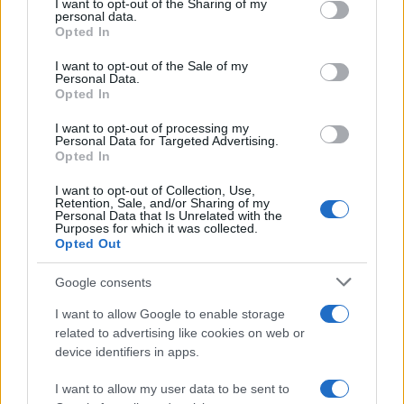
not limited to your visit or usage behaviour. You may click to
I want to opt-out of the Sharing of my
POTREBBE INTERESSARTI
personal data.
grant or deny consent to Google and its third-party tags to
Opted In
use your data for below specified purposes in below Google
Infortunio Dybala, l’argentino sta
consent section.
I want to opt-out of the Sale of my
molto male, quasi certo il rientro
Personal Data.
nel 2023, le ultimissime sulle sue
Opted In
condizioni
I want to opt-out of processing my
4 anni fa
Personal Data for Targeted Advertising.
Aurora Panci a Trigoria, lascia le
Opted In
mutandine davanti la sede della
Roma. Video
I want to opt-out of Collection, Use,
Retention, Sale, and/or Sharing of my
2 anni fa
Personal Data that Is Unrelated with the
Purposes for which it was collected.
Opted Out
Tag:
Dybala
Google consents
I want to allow Google to enable storage
ARTICOLI CORRELATI
related to advertising like cookies on web or
device identifiers in apps.
I want to allow my user data to be sent to