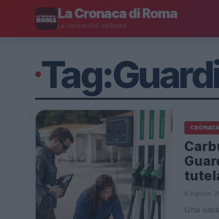
La Cronaca di Roma
Le notizie LIVE da Roma
Tag:
Guardi
CRONAC
Carbu
Guard
tutel
6 Agosto 20
Una vasta