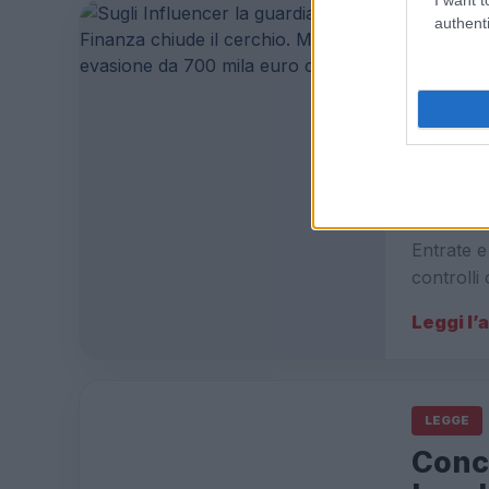
authenti
CRONAC
Sugli
Finan
evasi
9 Marzo 20
Influence
Entrate 
controlli
Leggi l’
LEGGE
Conco