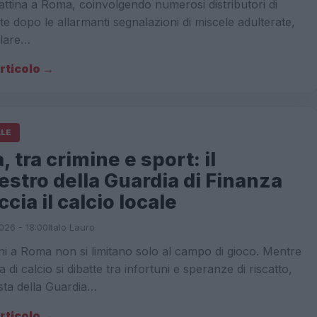
ttina a Roma, coinvolgendo numerosi distributori di
e dopo le allarmanti segnalazioni di miscele adulterate,
olare…
articolo →
ALE
 tra crimine e sport: il
stro della Guardia di Finanza
cia il calcio locale
026 - 18:00
Italo Lauro
ni a Roma non si limitano solo al campo di gioco. Mentre
 di calcio si dibatte tra infortuni e speranze di riscatto,
sta della Guardia…
articolo →