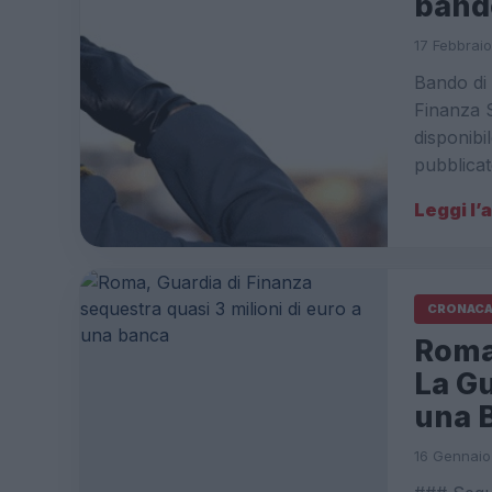
band
17 Febbraio
Bando di 
Finanza S
disponibil
pubblicat
Leggi l’
CRONAC
Roma:
La Gu
una 
16 Gennaio