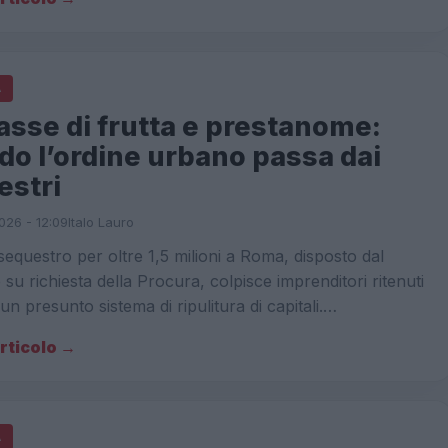
A
asse di frutta e prestanome:
o l’ordine urbano passa dai
estri
026 - 12:09
Italo Lauro
equestro per oltre 1,5 milioni a Roma, disposto dal
 su richiesta della Procura, colpisce imprenditori ritenuti
n un presunto sistema di ripulitura di capitali.…
articolo →
A