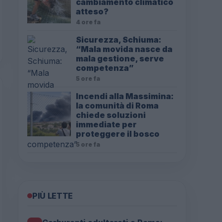
cambiamento climatico
atteso?
4 ore fa
Sicurezza, Schiuma:
“Mala movida nasce da
mala gestione, serve
competenza”
5 ore fa
Incendi alla Massimina:
la comunità di Roma
chiede soluzioni
immediate per
proteggere il bosco
5 ore fa
PIÙ LETTE