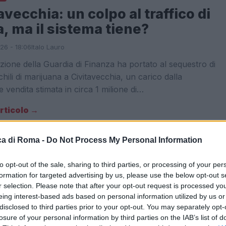
avecchia: un colpo al traffico di
, ma il sistema tiene?
026 - 18:06
Italo Lauro
ione della Guardia di Finanza ha portato al sequestro di
hili di marijuana a Civitavecchia, un carico dalla
e vendita stimata in circa 1 milione di…
articolo →
a di Roma -
Do Not Process My Personal Information
A
to opt-out of the sale, sharing to third parties, or processing of your per
: il blitz contro armi e droga
formation for targeted advertising by us, please use the below opt-out s
r selection. Please note that after your opt-out request is processed y
 il degrado sociale nel cuore
eing interest-based ads based on personal information utilized by us or
 città
disclosed to third parties prior to your opt-out. You may separately opt-
losure of your personal information by third parties on the IAB’s list of
026 - 11:09
Italo Lauro