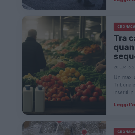
CRONAC
Tra c
quand
sequ
20 Luglio 2
Un maxi s
Tribunale
inseriti i
Leggi l’
CRONAC