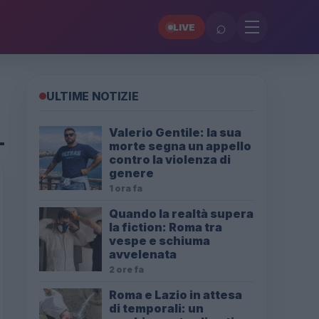
⌕
LIVE
ULTIME NOTIZIE
Valerio Gentile: la sua
morte segna un appello
contro la violenza di
genere
1 ora fa
Quando la realtà supera
la fiction: Roma tra
vespe e schiuma
avvelenata
2 ore fa
Roma e Lazio in attesa
di temporali: un