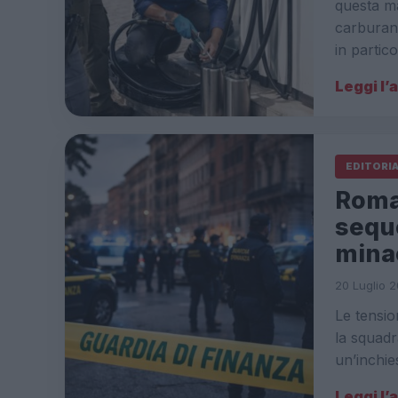
questa ma
carburant
in partic
Leggi l’
EDITORI
Roma,
seque
minac
20 Luglio 2
Le tensio
la squadra
un’inchie
Leggi l’