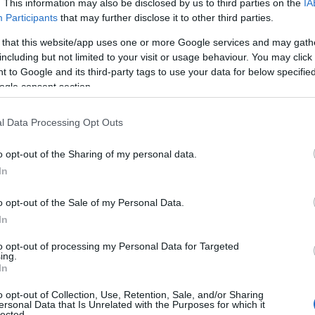
. This information may also be disclosed by us to third parties on the
IA
Participants
that may further disclose it to other third parties.
mo fine settimana, un’operazione della Guardia di Finanza
o alla luce una drammatica rete di traffico d’armi e droga
 that this website/app uses one or more Google services and may gath
iere di Ostia. Durante un controllo del…
including but not limited to your visit or usage behaviour. You may click 
 to Google and its third-party tags to use your data for below specifi
articolo →
ogle consent section.
l Data Processing Opt Outs
NOTIZIE ROMA
o opt-out of the Sharing of my personal data.
, sequestrati 1000 oggetti per
In
i. Il motivo della Guardia di
o opt-out of the Sale of my Personal Data.
nza
In
2025 - 10:29
Davide Sperati
to opt-out of processing my Personal Data for Targeted
ing.
i dell’Ufficio delle Dogane di Civitavecchia e Finanzieri
In
do Provinciale di Roma, in servizio presso il porto di
o opt-out of Collection, Use, Retention, Sale, and/or Sharing
chia, hanno individuato una spedizione in entrata nel
ersonal Data that Is Unrelated with the Purposes for which it
lected.