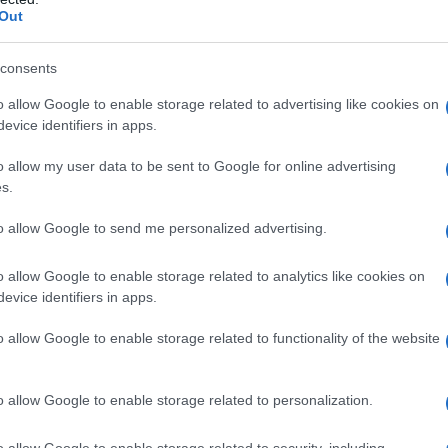
o…
Out
articolo →
consents
o allow Google to enable storage related to advertising like cookies on
evice identifiers in apps.
A
encer, Ecco i furbetti beccati
o allow my user data to be sent to Google for online advertising
s.
 Guardia di Finanza. Nel mirino
fans
to allow Google to send me personalized advertising.
4 - 11:11
Davide Sperati
o allow Google to enable storage related to analytics like cookies on
evice identifiers in apps.
r Tasse, finalmente si chiude il vuoto normativo. Le
alle di Bologna sgominano evasori digitali: recuperati
o allow Google to enable storage related to functionality of the website
milioni di euro Influencer Tasse – Bologna, 9 marzo…
articolo →
o allow Google to enable storage related to personalization.
o allow Google to enable storage related to security, including