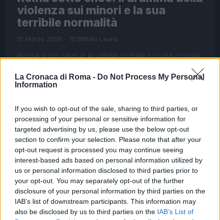
violenza sui minori e la sua
terribile normalità
15 Marzo 2026 - 10:58
Italo Lauro
Roma è un caos e le ultime notizie su una coppia
arrestata per aver spedito foto
La Cronaca di Roma -
Do Not Process My Personal
pedopornografiche della figlia e dei nipotini aiuta
Information
a farci comprendere la drammaticità…
If you wish to opt-out of the sale, sharing to third parties, or
Leggi l’articolo →
processing of your personal or sensitive information for
targeted advertising by us, please use the below opt-out
section to confirm your selection. Please note that after your
opt-out request is processed you may continue seeing
interest-based ads based on personal information utilized by
us or personal information disclosed to third parties prior to
your opt-out. You may separately opt-out of the further
disclosure of your personal information by third parties on the
IAB’s list of downstream participants. This information may
also be disclosed by us to third parties on the
IAB’s List of