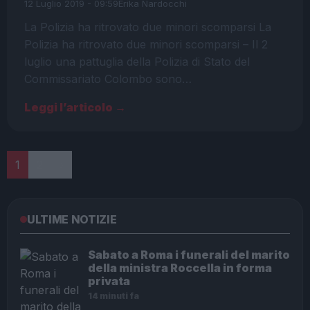
12 Luglio 2019 - 09:59
Erika Nardocchi
La Polizia ha ritrovato due minori scomparsi La
Polizia ha ritrovato due minori scomparsi – Il 2
luglio una pattuglia della Polizia di Stato del
Commissariato Colombo sono…
Leggi l’articolo →
Paginazione
1
2
›
ULTIME NOTIZIE
Sabato a Roma i funerali del marito
della ministra Roccella in forma
privata
14 minuti fa