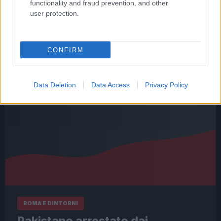
functionality and fraud prevention, and other
rappresenta un motivo di sollievo per genitori e
user protection.
insegnanti,…
Leggi l’articolo →
CONFIRM
Data Deletion
Data Access
Privacy Policy
ROMA E DINTORNI
Pakistano arrestato dai