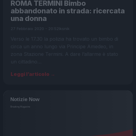
ROMA TERMINI Bimbo
abbandonato in strada: ricercata
una donna
27 Febbraio 2020 - 20:52
Iksnik
Verso le 17.30 la polizia ha trovato un bimbo di
circa un anno lungo via Principe Amedeo, in
zona Stazione Termini. A dare l’allarme è stato
un cittadino…
Leggi l’articolo →