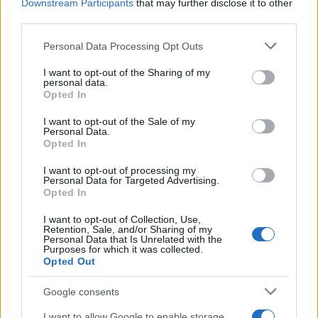
Downstream Participants
that may further disclose it to other
third parties.
Please note that this website/app uses one or more Google
Personal Data Processing Opt Outs
services and may gather and store information including but
not limited to your visit or usage behaviour. You may click to
I want to opt-out of the Sharing of my
CRONACA
personal data.
grant or deny consent to Google and its third-party tags to
Opted In
Il lato oscuro del gioco: il
use your data for below specified purposes in below Google
consent section.
dramma dei minori nel web
I want to opt-out of the Sale of my
Personal Data.
Opted In
11 Marzo 2026 - 10:14
Italo Lauro
Una storia che lascia senza parole: una
I want to opt-out of processing my
Personal Data for Targeted Advertising.
tredicenne adescata su Roblox, ricattata con
Opted In
video sessuali. Questa vicenda ha portato a
I want to opt-out of Collection, Use,
quattro condanne per un totale di 30 anni…
Retention, Sale, and/or Sharing of my
Personal Data that Is Unrelated with the
Purposes for which it was collected.
Leggi l’articolo →
Opted Out
Google consents
I want to allow Google to enable storage