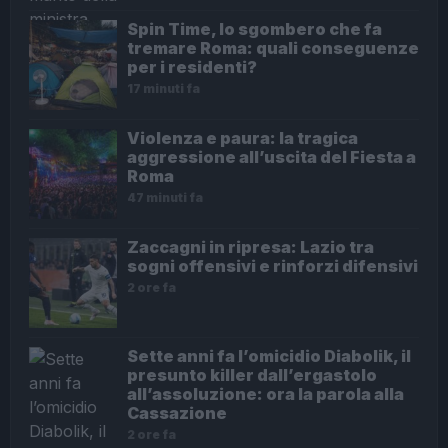
Spin Time, lo sgombero che fa
tremare Roma: quali conseguenze
per i residenti?
17 minuti fa
Violenza e paura: la tragica
aggressione all’uscita del Fiesta a
Roma
47 minuti fa
Zaccagni in ripresa: Lazio tra
sogni offensivi e rinforzi difensivi
2 ore fa
Sette anni fa l’omicidio Diabolik, il
presunto killer dall’ergastolo
all’assoluzione: ora la parola alla
Cassazione
2 ore fa