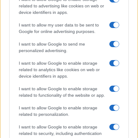
related to advertising like cookies on web or
device identifiers in apps.
I want to allow my user data to be sent to
Google for online advertising purposes.
I want to allow Google to send me
personalized advertising.
I want to allow Google to enable storage
related to analytics like cookies on web or
ATTUALITÀ
device identifiers in apps.
Nuove Norme Agcom sui Cellulari
I want to allow Google to enable storage
per Minori: SIM Bloccate e Siti
related to functionality of the website or app.
Inappropriati Vietati
I want to allow Google to enable storage
31 Ottobre 2023 - 12:22
Villani
related to personalization.
Introduzione alla Rivoluzione Agcom nei Cellulari
I want to allow Google to enable storage
per Minori Le regole sui cellulari per minori
related to security, including authentication
stanno cambiando. La nuova normativa