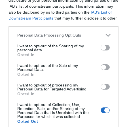
disclosure of your personal information by third parties on the
IAB’s list of downstream participants. This information may
Leggi l’articolo →
also be disclosed by us to third parties on the
IAB’s List of
Downstream Participants
that may further disclose it to other
third parties.
Please note that this website/app uses one or more Google
Personal Data Processing Opt Outs
services and may gather and store information including but
not limited to your visit or usage behaviour. You may click to
I want to opt-out of the Sharing of my
personal data.
grant or deny consent to Google and its third-party tags to
Opted In
use your data for below specified purposes in below Google
consent section.
I want to opt-out of the Sale of my
Personal Data.
Opted In
I want to opt-out of processing my
Personal Data for Targeted Advertising.
Opted In
I want to opt-out of Collection, Use,
Retention, Sale, and/or Sharing of my
Personal Data that Is Unrelated with the
CORONAVIRUS
Purposes for which it was collected.
Opted Out
No Vax San Camillo, attimi di