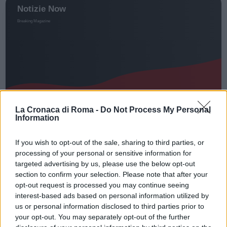
La Cronaca di Roma -
Do Not Process My Personal
Information
CRONACA
If you wish to opt-out of the sale, sharing to third parties, or
Spedizione punitiva al San
processing of your personal or sensitive information for
Camillo: coniugi massacrati da
targeted advertising by us, please use the below opt-out
section to confirm your selection. Please note that after your
25 rom
opt-out request is processed you may continue seeing
20 Settembre 2022 - 12:38
Villani
interest-based ads based on personal information utilized by
us or personal information disclosed to third parties prior to
Spedizione punitiva al San Camillo. All'origine
your opt-out. You may separately opt-out of the further
dell'episodio una lite per motivi di vicinato