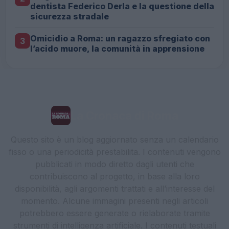
dentista Federico Derla e la questione della
sicurezza stradale
Omicidio a Roma: un ragazzo sfregiato con
3
l’acido muore, la comunità in apprensione
La Cronaca di Roma
Questo sito è un blog aggiornato senza un calendario
fisso o una periodicità prestabilita. I contenuti vengono
pubblicati in modo diretto dagli utenti che
contribuiscono al progetto, in base alla loro
disponibilità, agli argomenti trattati e all’interesse del
momento. Alcune immagini presenti negli articoli
potrebbero essere generate o rielaborate tramite
strumenti di intelligenza artificiale. I contenuti testuali