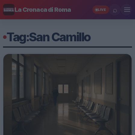
⌕
La Cronaca di Roma
LIVE
Tag:
San Camillo