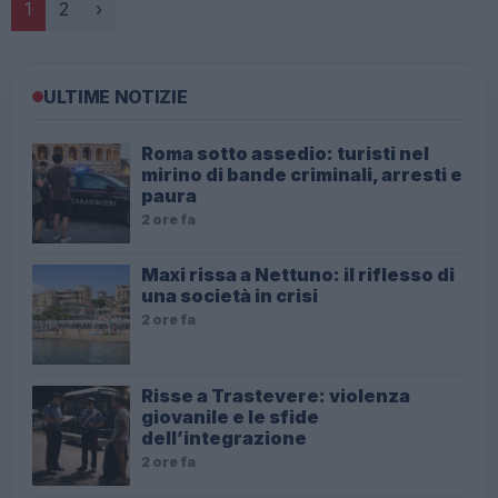
Paginazione
1
2
›
ULTIME NOTIZIE
Roma sotto assedio: turisti nel
mirino di bande criminali, arresti e
paura
2 ore fa
Maxi rissa a Nettuno: il riflesso di
una società in crisi
2 ore fa
Risse a Trastevere: violenza
giovanile e le sfide
dell’integrazione
2 ore fa