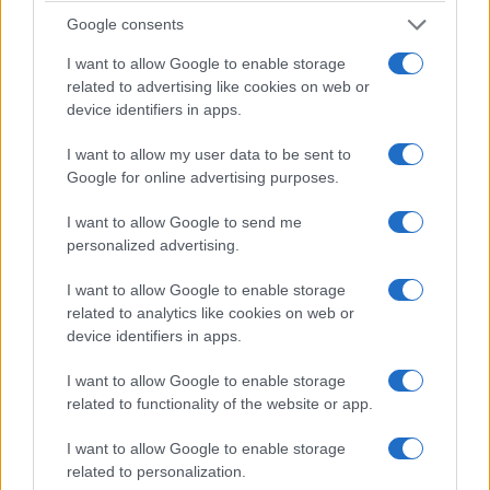
follia: infermiera colpita alla
Google consents
testa
I want to allow Google to enable storage
related to advertising like cookies on web or
14 Febbraio 2022 - 12:10
Villani
device identifiers in apps.
No Vax San Camillo, concitazione e una vittima
all'interno dell'ospedale romano
I want to allow my user data to be sent to
Google for online advertising purposes.
Leggi l’articolo →
I want to allow Google to send me
personalized advertising.
I want to allow Google to enable storage
related to analytics like cookies on web or
device identifiers in apps.
I want to allow Google to enable storage
related to functionality of the website or app.
I want to allow Google to enable storage
related to personalization.