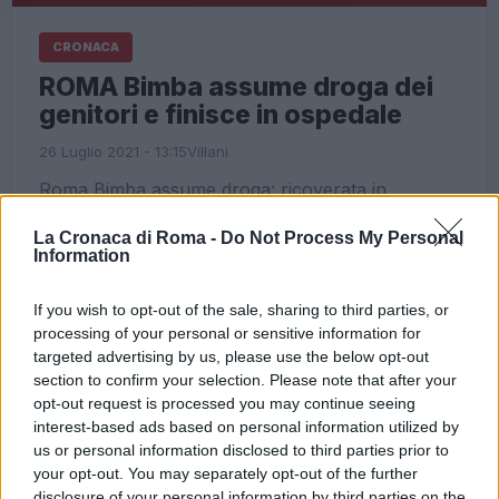
CRONACA
ROMA Bimba assume droga dei
genitori e finisce in ospedale
26 Luglio 2021 - 13:15
Villani
Roma Bimba assume droga: ricoverata in
ospedale
La Cronaca di Roma -
Do Not Process My Personal
Information
Leggi l’articolo →
If you wish to opt-out of the sale, sharing to third parties, or
processing of your personal or sensitive information for
targeted advertising by us, please use the below opt-out
section to confirm your selection. Please note that after your
opt-out request is processed you may continue seeing
interest-based ads based on personal information utilized by
us or personal information disclosed to third parties prior to
your opt-out. You may separately opt-out of the further
disclosure of your personal information by third parties on the