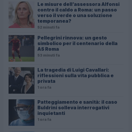
Le misure dell’assessora Alfonsi
contro il caldo a Roma: un passo
verso il verde o una soluzione
temporanea?
52 minuti fa
Pellegrini rinnova: un gesto
simbolico per il centenario della
AS Roma
53 minuti fa
La tragedia di Luigi Cavallari:
riflessioni sulla vita pubblica e
privata
1 ora fa
Patteggiamento e sanità: il caso
Buldrini solleva interrogativi
inquietanti
1 ora fa