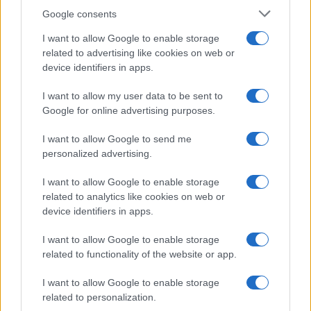
Google consents
I want to allow Google to enable storage
related to advertising like cookies on web or
device identifiers in apps.
I want to allow my user data to be sent to
Google for online advertising purposes.
PRIMO PIANO
I want to allow Google to send me
personalized advertising.
ULTIM’ORA Papa Francesco
ricoverato al Gemelli
I want to allow Google to enable storage
related to analytics like cookies on web or
4 Luglio 2021 - 16:52
Marco Corsini
device identifiers in apps.
Intervento per Papa Francesco ricoverato al
Gemelli di Roma
I want to allow Google to enable storage
related to functionality of the website or app.
Leggi l’articolo →
I want to allow Google to enable storage
related to personalization.