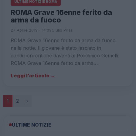
ULTIME NOTIZIE ROMA
ROMA Grave 16enne ferito da
arma da fuoco
27 Aprile 2019 - 14:09
Giulio Piras
ROMA Grave 16enne ferito da arma da fuoco
nella notte. Il giovane è stato lasciato in
condizioni critiche davanti al Policlinico Gemelli.
ROMA Grave 16enne ferito da arma…
Leggi l’articolo →
Paginazione
1
2
›
ULTIME NOTIZIE