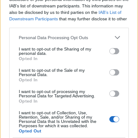
IAB’s list of downstream participants. This information may
also be disclosed by us to third parties on the
IAB’s List of
Downstream Participants
that may further disclose it to other
third parties.
Please note that this website/app uses one or more Google
ITALIA
Personal Data Processing Opt Outs
services and may gather and store information including but
ULTIM’ORA Papa Francesco
not limited to your visit or usage behaviour. You may click to
I want to opt-out of the Sharing of my
dimesso dal Gemelli
personal data.
grant or deny consent to Google and its third-party tags to
Opted In
use your data for below specified purposes in below Google
14 Luglio 2021 - 12:17
Villani
consent section.
I want to opt-out of the Sale of my
Personal Data.
Papa Francesco dimesso dal Gemelli. Terminato
Opted In
dopo 10 giorni il ricovero al Policlinico
I want to opt-out of processing my
Leggi l’articolo →
Personal Data for Targeted Advertising.
Opted In
I want to opt-out of Collection, Use,
Retention, Sale, and/or Sharing of my
Personal Data that Is Unrelated with the
Purposes for which it was collected.
Opted Out