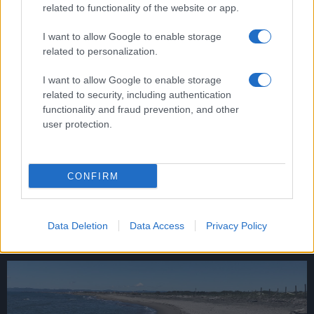
related to functionality of the website or app.
I want to allow Google to enable storage
related to personalization.
I want to allow Google to enable storage
Ryanair punta su Roma, il colosso dell’aviazione low
related to security, including authentication
cost lancia 18 nuove tratte ed assume 7000
functionality and fraud prevention, and other
dipendenti
user protection.
CONFIRM
Data Deletion
Data Access
Privacy Policy
Taxi volante, primo test a Roma: “Da Fiumicino al
centro città in 20 minuti”