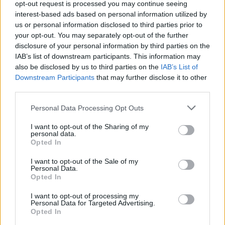
opt-out request is processed you may continue seeing
l’ordine di allontanamento per 48 ore dallo scalo. In
interest-based ads based on personal information utilized by
totale, i Carabinieri della Stazione Aeroporto
us or personal information disclosed to third parties prior to
your opt-out. You may separately opt-out of the further
Fiumicino hanno elevato sanzioni amministrative per
disclosure of your personal information by third parties on the
un totale di circa 8.500 euro. Un applauso alle forze
IAB’s list of downstream participants. This information may
dell’ordine che, fra mille difficoltà riescono sempre a
also be disclosed by us to third parties on the
IAB’s List of
salvarci la pelle.
Downstream Participants
that may further disclose it to other
third parties.
Please note that this website/app uses one or more Google
Personal Data Processing Opt Outs
POTREBBE INTERESSARTI
services and may gather and store information including but
not limited to your visit or usage behaviour. You may click to
I want to opt-out of the Sharing of my
personal data.
Ryanair punta su Roma, il colosso
grant or deny consent to Google and its third-party tags to
Opted In
dell’aviazione low cost lancia 18
use your data for below specified purposes in below Google
nuove tratte ed assume 7000
consent section.
I want to opt-out of the Sale of my
dipendenti
Personal Data.
4 anni fa
Opted In
Taxi volante, primo test a Roma:
I want to opt-out of processing my
“Da Fiumicino al centro città in
Personal Data for Targeted Advertising.
20 minuti”
Opted In
4 anni fa