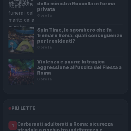
della ministra Roccella in forma
privata
6 ore fa
Spin Time, lo sgombero che fa
tremare Roma: quali conseguenze
per i residenti?
6 ore fa
Violenza e paura: la tragica
aggressione all’uscita del Fiesta a
Roma
6 ore fa
PIÙ LETTE
Carburanti adulterati a Roma: sicurezza
1
stradale a rischio tra indifferenza e