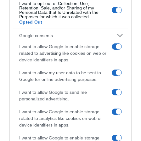
I want to opt-out of Collection, Use,
Retention, Sale, and/or Sharing of my
Personal Data that Is Unrelated with the
FOLLIA SUL RACCORDO ANULARE
Purposes for which it was collected.
Opted Out
SEGUICI ANCHE SU fb
Google consents
I want to allow Google to enable storage
Precedente
Successiva
related to advertising like cookies on web or
GRA: Autista con
Twitter cambia
device identifiers in apps.
piede fuori dal
logo, Musk è
finestrino, la
intenzionato ad
strada è la più
I want to allow my user data to be sent to
arrivare fino in
pericolosa del
Google for online advertising purposes.
fondo
Lazio
I want to allow Google to send me
personalized advertising.
Tag:
fiumicino
I want to allow Google to enable storage
related to analytics like cookies on web or
device identifiers in apps.
ARTICOLI CORRELATI
I want to allow Google to enable storage