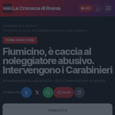
⌕
La Cronaca di Roma
LIVE
Home
›
Roma e dintorni
›
Fiumicino, è caccia al noleggiatore abusivo. Intervengono i…
ROMA E DINTORNI
Fiumicino, è caccia al
noleggiatore abusivo.
Intervengono i Carabinieri
Di Redazione
23 Luglio 2023 - 15:57
3 anni fa
2 min di lettura
CONDIVIDI
SHARE
PUBBLICITÀ