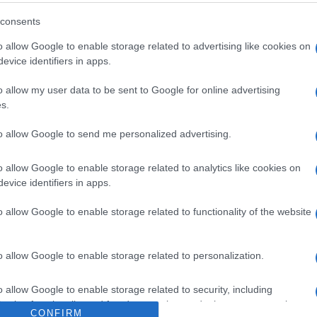
consents
o allow Google to enable storage related to advertising like cookies on
evice identifiers in apps.
o allow my user data to be sent to Google for online advertising
Tutti su Marte, ecco l’ultima
s.
invenzione della NASA
3 anni fa
to allow Google to send me personalized advertising.
o allow Google to enable storage related to analytics like cookies on
evice identifiers in apps.
o allow Google to enable storage related to functionality of the website
Successiva
La
Croce Verde, rubati i giocattoli per i
bambini bisognosi: “Siamo amareggiati
e smarriti”
o allow Google to enable storage related to personalization.
o allow Google to enable storage related to security, including
cation functionality and fraud prevention, and other user protection.
CONFIRM