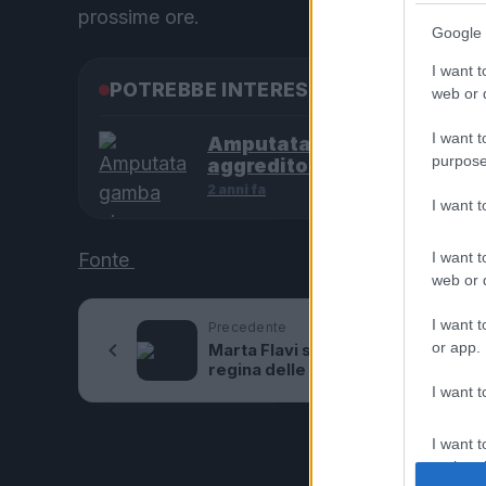
prossime ore.
Google 
I want t
POTREBBE INTERESSARTI
web or d
I want t
Amputata gamba giovane
purpose
aggredito machete
2 anni fa
I want 
I want t
Fonte
web or d
I want t
Precedente
or app.
Marta Flavi stende Belen e Ilary: “
regina delle corna sono io”
I want t
I want t
authenti