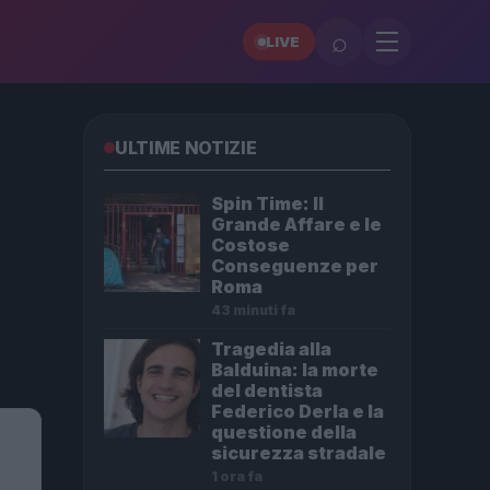
⌕
LIVE
ULTIME NOTIZIE
Spin Time: Il
Grande Affare e le
Costose
Conseguenze per
Roma
43 minuti fa
Tragedia alla
Balduina: la morte
del dentista
Federico Derla e la
questione della
sicurezza stradale
1 ora fa