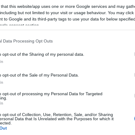
ecomposizione in un baule
 that this website/app uses one or more Google services and may gath
including but not limited to your visit or usage behaviour. You may click 
 to Google and its third-party tags to use your data for below specifi
to il corpo mummificato di Concetta Infante, pensiona
ogle consent section.
o avvolto in un telo di plastica all’interno di un baule c
ca un mese e mezzo fa, ma le circostanze del decesso
l Data Processing Opt Outs
un evento mortale improvviso seguito dall’occultamen
o opt-out of the Sharing of my personal data.
In
ettando qualcosa, si è recata nell’appartamento della
o opt-out of the Sale of my Personal Data.
ire dalla camera da letto. L’apertura del baule ha por
In
ta prontamente contattata. Al momento, si sospetta
e sconosciute, anche se non sono esclusi ulteriori svil
to opt-out of processing my Personal Data for Targeted
ing.
In
o opt-out of Collection, Use, Retention, Sale, and/or Sharing
spedale di Caserta, potrà fornire ulteriori dettagli sul
ersonal Data that Is Unrelated with the Purposes for which it
figlia che viveva con lei. La situazione è al momento
lected.
Out
 provvedimenti nei confronti dei responsabili nelle