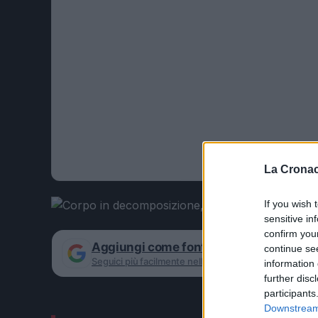
La Cronac
If you wish 
sensitive in
confirm you
Aggiungi come fonte preferita su Goog
continue se
Seguici più facilmente nelle notizie consigliate
information 
further disc
participants
Downstream 