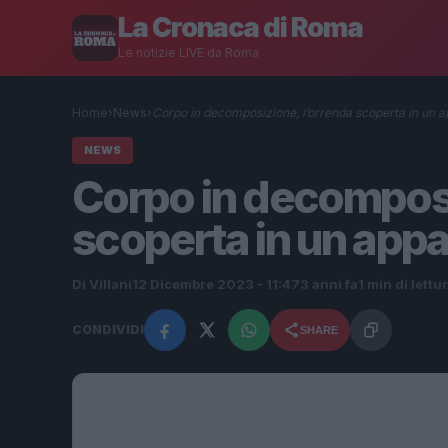
La Cronaca di Roma
Le notizie LIVE da Roma
Home
›
News
›
Corpo in decomposizione, l’orrenda scoperta in un 
NEWS
Corpo in decomposi
scoperta in un app
Di Villani
12 Dicembre 2023 - 11:47
3 anni fa
1 min di lettu
CONDIVIDI
SHARE