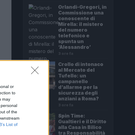
Orlandi-Gregori, in
Commissione una
conoscente di
Mirella: il mistero
del numero
telefonico e
spunta un
‘Alessandro’
3 ore fa
Crollo di intonaco
al Mercato del
Tufello: un
campanello
d’allarme per la
sonal or
sicurezza degli
ection to
anziani a Roma?
ou may
3 ore fa
 personal
out of the
Spin Time:
 downstream
Gualtieri e il Diritto
B’s List of
alla Casa in Bilico
tra Responsabilità