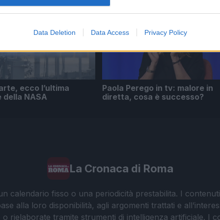
Data Deletion
Data Access
Privacy Policy
arte, ecco l’ultima
Paola Perego in tv: malore in
e della NASA
diretta, cosa è successo?
La Cronaca di Roma
 calendario fisso o una periodicità prestabilita. I contenut
ase alla loro disponibilità, agli argomenti trattati e all’int
 rielaborate tramite strumenti di intelligenza artificiale. I 