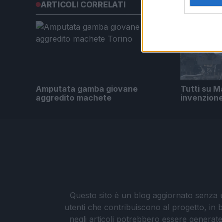
ARTICOLI CORRELATI
Amputata gamba giovane
Tutti su M
aggredito machete
invenzion
Questo sito è un blog aggiornato senza un
utenti che contribuiscono al progetto, in b
negli articoli potrebbero essere generate o