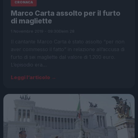
CRONACA
Marco Carta assolto per il furto
di magliette
1 Novembre 2019 - 09:30
Eleim 28
Il cantante Marco Carta è stato assolto “per non
aver commesso il fatto” in relazione all’accusa di
furto di sei magliette dal valore di 1.200 euro.
L’episodio era…
Leggi l’articolo →