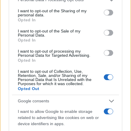
services and may gather and store information including but
not limited to your visit or usage behaviour. You may click to
I want to opt-out of the Sharing of my
personal data.
grant or deny consent to Google and its third-party tags to
Opted In
use your data for below specified purposes in below Google
consent section.
I want to opt-out of the Sale of my
Personal Data.
Opted In
I want to opt-out of processing my
Personal Data for Targeted Advertising.
Opted In
I want to opt-out of Collection, Use,
Retention, Sale, and/or Sharing of my
Personal Data that Is Unrelated with the
Purposes for which it was collected.
Opted Out
CRONACA
Google consents
ULTIM’ORA – Untore HIV
I want to allow Google to enable storage
condannato dalla Cassazione ma
related to advertising like cookies on web or
si vuole un rialzo pena!
device identifiers in apps.
30 Ottobre 2019 - 18:20
Sara Mariani