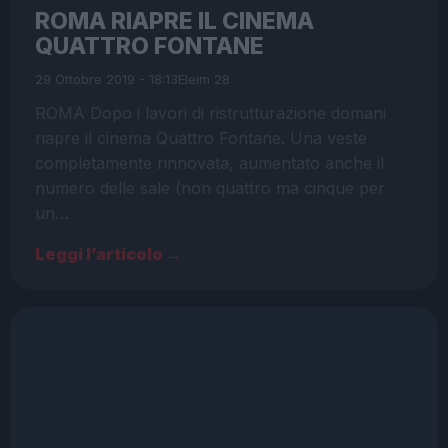
ROMA RIAPRE IL CINEMA
QUATTRO FONTANE
29 Ottobre 2019 - 18:13
Eleim 28
ROMA Dopo i lavori di ristrutturazione domani
riapre il cinema Quattro Fontane. Una veste
completamente rinnovata, aumentato anche il
numero delle sale (non quattro ma cinque per
un…
Leggi l’articolo →