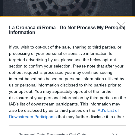
La Cronaca di Roma -
Do Not Process My Personal
Information
If you wish to opt-out of the sale, sharing to third parties, or
CRONACA
processing of your personal or sensitive information for
FLASH NEWS ROMA – Ragazza in
targeted advertising by us, please use the below opt-out
motorino precipita in una botola:
section to confirm your selection. Please note that after your
opt-out request is processed you may continue seeing
è grave
interest-based ads based on personal information utilized by
30 Ottobre 2019 - 18:34
Sara Mariani
us or personal information disclosed to third parties prior to
your opt-out. You may separately opt-out of the further
Sbanda in moto e precipita in una botola di un
disclosure of your personal information by third parties on the
garage: è grave la ragazza protagonista di questo
IAB’s list of downstream participants. This information may
bruttissimo incidente. Una ragazza in motorino ha
also be disclosed by us to third parties on the
IAB’s List of
Downstream Participants
that may further disclose it to other
sbandato nel tentativo…
third parties.
Leggi l’articolo →
Please note that this website/app uses one or more Google
Personal Data Processing Opt Outs