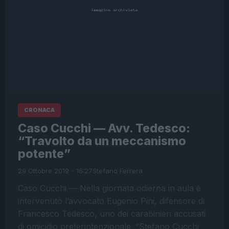
CRONACA
Caso Cucchi — Avv. Tedesco:
“Travolto da un meccanismo
potente”
29 Ottobre 2019 - 16:27
Stefano Ferrera
Caso Cucchi — Nella giornata odierna in aula è
intervenuto l’avvocato Eugenio Pini, difensore di
Francesco Tedesco, uno dei carabinieri accusati
di omicidio preterintenzionale. “Stefano Cucchi