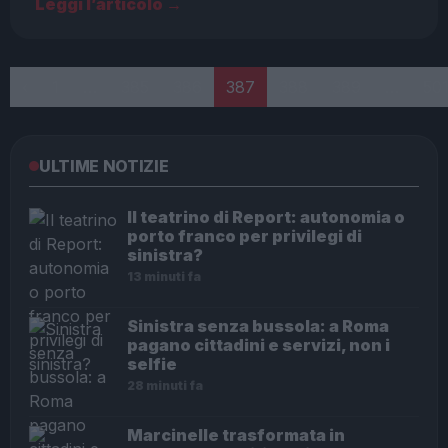
Leggi l’articolo →
Paginazione
‹
1
…
385
386
387
388
389
…
50
ULTIME NOTIZIE
Il teatrino di Report: autonomia o
porto franco per privilegi di
sinistra?
13 minuti fa
Sinistra senza bussola: a Roma
pagano cittadini e servizi, non i
selfie
28 minuti fa
Marcinelle trasformata in