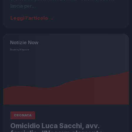
lascia per…
Leggi l’articolo →
CRONACA
Omicidio Luca Sacchi, avv.