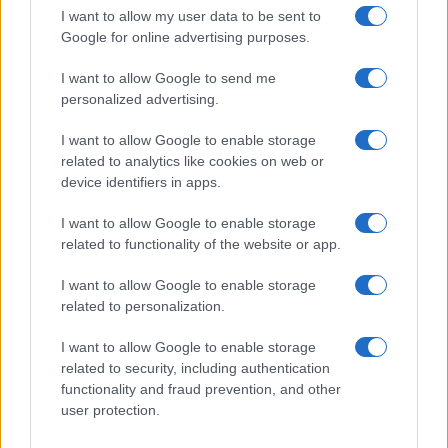
I want to allow my user data to be sent to
La Cassazione ha condannato l’untore Hiv in
Google for online advertising purposes.
appello: l’obiettivo però ora è un rialzo della pena
I want to allow Google to send me
in relazione ad altri 4 casi di contagio. 22 anni di
personalized advertising.
reclusione…
I want to allow Google to enable storage
Leggi l’articolo →
related to analytics like cookies on web or
device identifiers in apps.
I want to allow Google to enable storage
related to functionality of the website or app.
I want to allow Google to enable storage
related to personalization.
I want to allow Google to enable storage
related to security, including authentication
functionality and fraud prevention, and other
user protection.