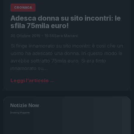
CRONACA
Adesca donna su sito incontri: le
sfila 75mila euro!
30 Ottobre 2019 - 19:56
Sara Mariani
Si finge innamorato su sito incontri: è così che un
uomo ha adescato una donna. In questo modo le
avrebbe sottratto 75mila euro. Si era finto
innamorato su…
Leggi l’articolo →