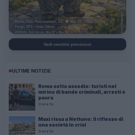
Vedi vecchie previsioni
ULTIME NOTIZIE
Roma sotto assedio: turisti nel
mirino di bande criminali, arresti e
paura
3 ore fa
Maxi rissa a Nettuno: il riflesso di
una società in crisi
3 ore fa