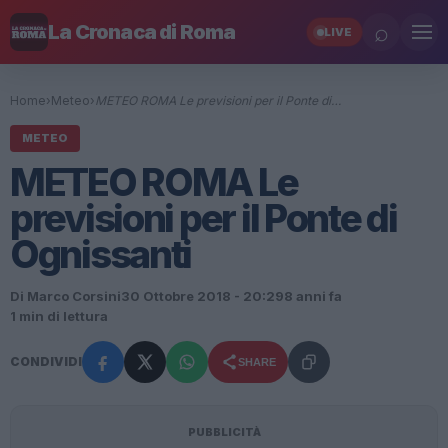
⌕
La Cronaca di Roma
LIVE
Home
›
Meteo
›
METEO ROMA Le previsioni per il Ponte di…
METEO
METEO ROMA Le
previsioni per il Ponte di
Ognissanti
Di Marco Corsini
30 Ottobre 2018 - 20:29
8 anni fa
1 min di lettura
CONDIVIDI
SHARE
PUBBLICITÀ