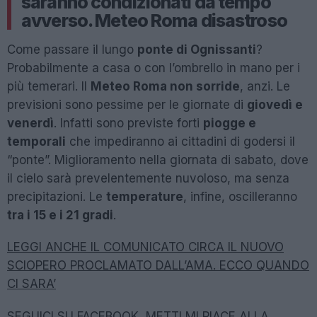
saranno condizionati da tempo
avverso. Meteo Roma disastroso
Come passare il lungo
ponte di Ognissanti
?
Probabilmente a casa o con l’ombrello in mano per i
più temerari. Il
Meteo Roma non sorride
, anzi. Le
previsioni sono pessime per le giornate di
giovedì e
venerdì
. Infatti sono previste forti
piogge e
temporali
che impediranno ai cittadini di godersi il
“ponte”. Miglioramento nella giornata di sabato, dove
il cielo sarà prevelentemente nuvoloso, ma senza
precipitazioni. Le
temperature
, infine, oscilleranno
tra i 15 e i 21 gradi
.
LEGGI ANCHE IL COMUNICATO CIRCA IL NUOVO
SCIOPERO PROCLAMATO DALL’AMA. ECCO QUANDO
CI SARA’
SEGUICI SU FACEBOOK, METTI MI PIACE ALLA