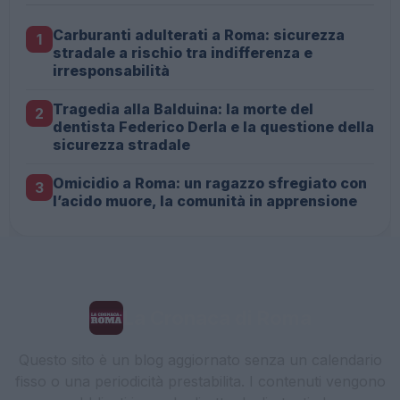
Carburanti adulterati a Roma: sicurezza
1
stradale a rischio tra indifferenza e
irresponsabilità
Tragedia alla Balduina: la morte del
2
dentista Federico Derla e la questione della
sicurezza stradale
Omicidio a Roma: un ragazzo sfregiato con
3
l’acido muore, la comunità in apprensione
La Cronaca di Roma
Questo sito è un blog aggiornato senza un calendario
fisso o una periodicità prestabilita. I contenuti vengono