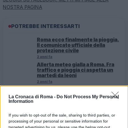
NOSTRA PAGINA
POTREBBE INTERESSARTI
Roma ecco finalmente la pioggia.
Il comunicato ufficiale della
protezione civile
2 anni fa
Allerta meteo gialla a Roma. Fra
traffico e pioggia ci aspetta un
martedì da leoni
2 anni fa
La Cronaca di Roma -
Do Not Process My Personal
Information
Successiva
Precedente
Batistuta: “Mi
ROMA I sindacati
sarebbe piaciuto
If you wish to opt-out of the sale, sharing to third parties, or
proclamano nuovo
essere il Totti di
processing of your personal or sensitive information for
sciopero Ama
Firenze”
targeted advertising by us, please use the below opt-out