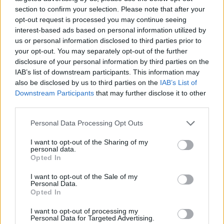
section to confirm your selection. Please note that after your
opt-out request is processed you may continue seeing
Tag:
Meteo
Pioggia
interest-based ads based on personal information utilized by
us or personal information disclosed to third parties prior to
your opt-out. You may separately opt-out of the further
disclosure of your personal information by third parties on the
ARTICOLI CORRELATI
IAB’s list of downstream participants. This information may
also be disclosed by us to third parties on the
IAB’s List of
Downstream Participants
that may further disclose it to other
third parties.
Please note that this website/app uses one or more Google
Personal Data Processing Opt Outs
services and may gather and store information including but
not limited to your visit or usage behaviour. You may click to
I want to opt-out of the Sharing of my
personal data.
Roma ecco finalmente la pioggia. Il comunicato
grant or deny consent to Google and its third-party tags to
Opted In
ufficiale della protezione civile
use your data for below specified purposes in below Google
consent section.
I want to opt-out of the Sale of my
Personal Data.
Opted In
I want to opt-out of processing my
Personal Data for Targeted Advertising.