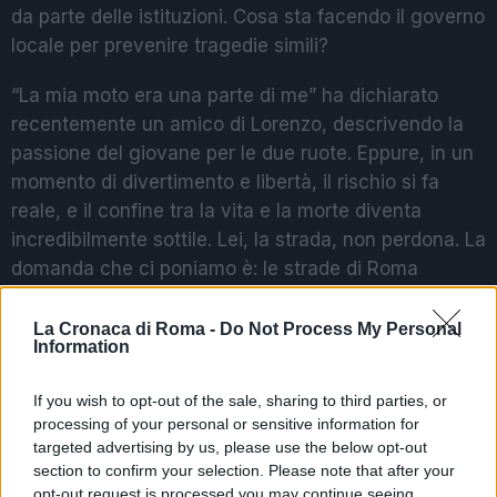
da parte delle istituzioni. Cosa sta facendo il governo
locale per prevenire tragedie simili?
“La mia moto era una parte di me” ha dichiarato
recentemente un amico di Lorenzo, descrivendo la
passione del giovane per le due ruote. Eppure, in un
momento di divertimento e libertà, il rischio si fa
reale, e il confine tra la vita e la morte diventa
incredibilmente sottile. Lei, la strada, non perdona. La
domanda che ci poniamo è: le strade di Roma
possono davvero essere considerate sicure per i
giovani motociclisti?
La Cronaca di Roma -
Do Not Process My Personal
Information
POTREBBE INTERESSARTI
If you wish to opt-out of the sale, sharing to third parties, or
processing of your personal or sensitive information for
targeted advertising by us, please use the below opt-out
Roma sotto attacco: la
section to confirm your selection. Please note that after your
‘ndrangheta e il suo primo
‘locale’
opt-out request is processed you may continue seeing