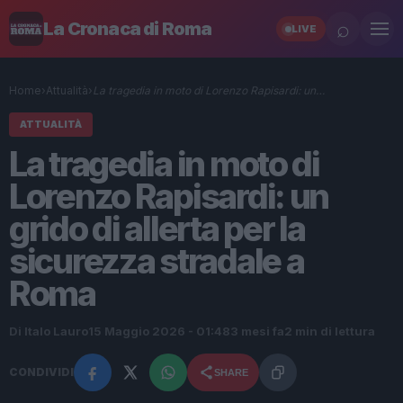
⌕
La Cronaca di Roma
LIVE
Home
›
Attualità
›
La tragedia in moto di Lorenzo Rapisardi: un…
ATTUALITÀ
La tragedia in moto di
Lorenzo Rapisardi: un
grido di allerta per la
sicurezza stradale a
Roma
Di Italo Lauro
15 Maggio 2026 - 01:48
3 mesi fa
2 min di lettura
CONDIVIDI
SHARE