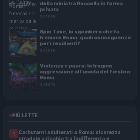
della ministra Roccella in forma
privata
2 ore fa
Spin Time, lo sgombero che fa
tremare Roma: quali conseguenze
per i residenti?
2 ore fa
Violenza e paura: la tragica
aggressione all’uscita del Fiesta a
Roma
3 ore fa
PIÙ LETTE
Carburanti adulterati a Roma: sicurezza
1
stradale a rischio tra indifferenza e