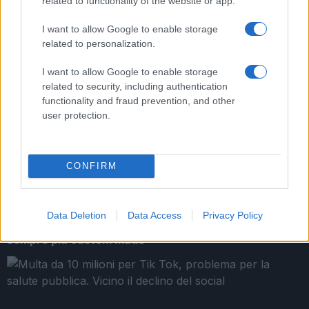
related to functionality of the website or app.
I want to allow Google to enable storage
related to personalization.
I want to allow Google to enable storage
related to security, including authentication
functionality and fraud prevention, and other
Roma sotto attacco: la ‘ndrangheta e il suo primo
user protection.
‘locale’
CONFIRM
Data Deletion
Data Access
Privacy Policy
Dolori alla spalla e rimedi, le protesi diventano
sempre più custom made