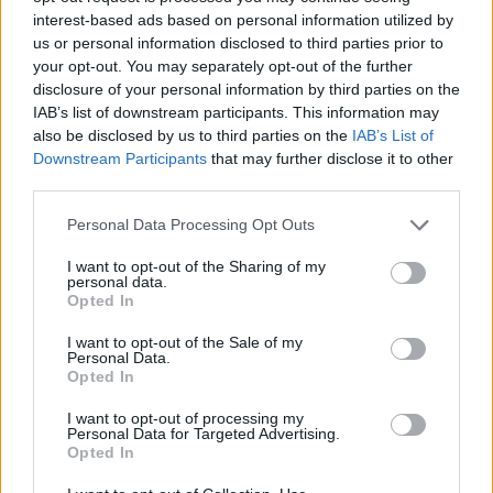
interest-based ads based on personal information utilized by
4 mesi fa
us or personal information disclosed to third parties prior to
Dolori alla spalla e rimedi, le
your opt-out. You may separately opt-out of the further
protesi diventano sempre più
disclosure of your personal information by third parties on the
custom made
IAB’s list of downstream participants. This information may
2 anni fa
also be disclosed by us to third parties on the
IAB’s List of
Downstream Participants
that may further disclose it to other
third parties.
Questo ennesimo dramma non può passare
inosservato. È ora di chiedere a gran voce un
Please note that this website/app uses one or more Google
Personal Data Processing Opt Outs
cambiamento, perché non è solo la vita di Lorenzo a
services and may gather and store information including but
not limited to your visit or usage behaviour. You may click to
I want to opt-out of the Sharing of my
essere in gioco, ma di tante altre promesse giovanili.
personal data.
grant or deny consent to Google and its third-party tags to
Perché, a volte, il motore non è l’unico a dover
Opted In
use your data for below specified purposes in below Google
essere controllato; è necessario anche un intervento
consent section.
I want to opt-out of the Sale of my
serio e strutturato per garantire la sicurezza di chi
Personal Data.
Opted In
sceglie di viaggiare in moto. Non è la prima volta
che ci troviamo ad affrontare simili lutti, e non
I want to opt-out of processing my
Personal Data for Targeted Advertising.
possiamo rimanere in silenzio.
Opted In