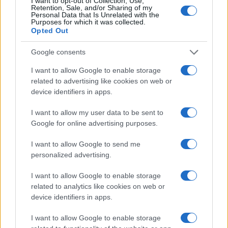
Se non ora, quando? È questo il momento di
I want to opt-out of Collection, Use,
Retention, Sale, and/or Sharing of my
chiedere più tutele, più controlli e una maggiore
Personal Data that Is Unrelated with the
Purposes for which it was collected.
consapevolezza. Riusciremo a garantire un futuro
Opted Out
migliore per i nostri ragazzi, o continueremo a
Google consents
contare le vittime di una mancanza di attenzione e
prevenzione?
I want to allow Google to enable storage
related to advertising like cookies on web or
device identifiers in apps.
Precedente
Buoni pasto rubati:
Successiva
I want to allow my user data to be sent to
l’ennesima truffa
Chiesa in crisi: il
Google for online advertising purposes.
che colpisce Roma
caso Pelayo e il
e il senso di
buio degli abusi
I want to allow Google to send me
giustizia
personalized advertising.
I want to allow Google to enable storage
Tag:
giovani
Incidente
Roma
related to analytics like cookies on web or
device identifiers in apps.
I want to allow Google to enable storage
ARTICOLI CORRELATI