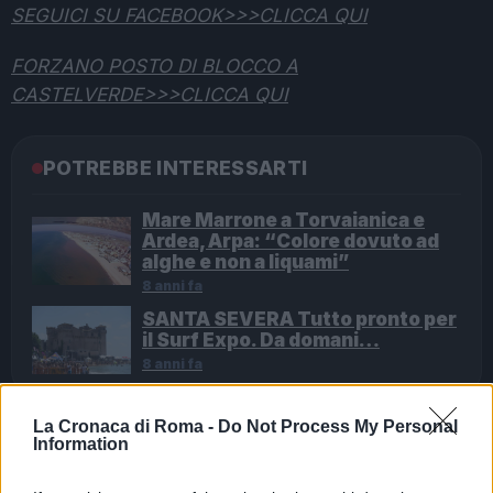
SEGUICI SU FACEBOOK>>>CLICCA QUI
FORZANO POSTO DI BLOCCO A
CASTELVERDE>>>CLICCA QUI
POTREBBE INTERESSARTI
Mare Marrone a Torvaianica e
Ardea, Arpa: “Colore dovuto ad
alghe e non a liquami”
8 anni fa
SANTA SEVERA Tutto pronto per
il Surf Expo. Da domani…
8 anni fa
La Cronaca di Roma -
Do Not Process My Personal
Information
Successiva
Precedente
Le Terme di
FERRAGOSTO
Diocleziano in 3D