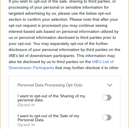
If you wish to opt-out of the sale, sharing to third parties, or
Trasporti e
per tornare ai
processing of your personal or sensitive information for
attività, le info per
tempi degli antichi
targeted advertising by us, please use the below opt-out
chi resta in città
romani
section to confirm your selection. Please note that after your
opt-out request is processed you may continue seeing
interest-based ads based on personal information utilized by
Tag:
Mare
us or personal information disclosed to third parties prior to
your opt-out. You may separately opt-out of the further
disclosure of your personal information by third parties on the
IAB’s list of downstream participants. This information may
ARTICOLI CORRELATI
also be disclosed by us to third parties on the
IAB’s List of
Downstream Participants
that may further disclose it to other
third parties.
Please note that this website/app uses one or more Google
Personal Data Processing Opt Outs
services and may gather and store information including but
not limited to your visit or usage behaviour. You may click to
I want to opt-out of the Sharing of my
personal data.
grant or deny consent to Google and its third-party tags to
Opted In
Mare Marrone a Torvaianica e Ardea, Arpa: “Colore
use your data for below specified purposes in below Google
dovuto ad alghe e non a liquami”
consent section.
I want to opt-out of the Sale of my
Personal Data.
Opted In