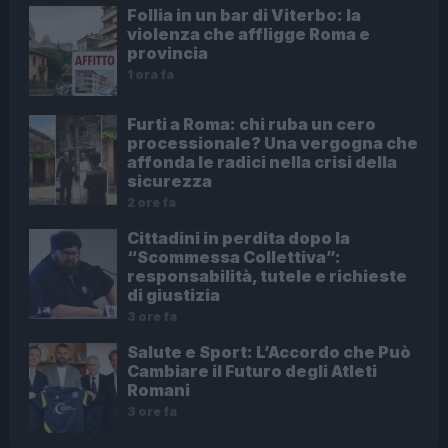
Follia in un bar di Viterbo: la
violenza che affligge Roma e
provincia
1 ora fa
Furti a Roma: chi ruba un cero
processionale? Una vergogna che
affonda le radici nella crisi della
sicurezza
2 ore fa
Cittadini in perdita dopo la
“Scommessa Collettiva”:
responsabilità, tutele e richieste
di giustizia
3 ore fa
Salute e Sport: L’Accordo che Può
Cambiare il Futuro degli Atleti
Romani
3 ore fa