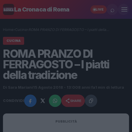
⌕
La Cronaca di Roma
LIVE
Home
›
Cucina
›
ROMA PRANZO DI FERRAGOSTO – I piatti della…
CUCINA
ROMA PRANZO DI
FERRAGOSTO – I piatti
della tradizione
Di Sara Mariani
15 Agosto 2018 - 13:00
8 anni fa
1 min di lettura
CONDIVIDI
SHARE
PUBBLICITÀ