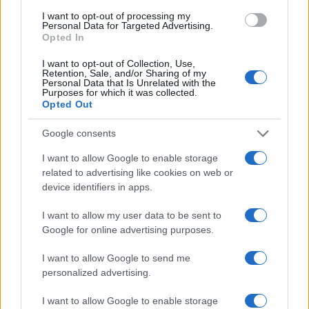
I want to opt-out of processing my
Personal Data for Targeted Advertising.
Opted In
I want to opt-out of Collection, Use,
SANTA SEVERA Tutto pronto per il Surf Expo. Da
Retention, Sale, and/or Sharing of my
domani…
Personal Data that Is Unrelated with the
Purposes for which it was collected.
Opted Out
Google consents
I want to allow Google to enable storage
related to advertising like cookies on web or
device identifiers in apps.
DRAMMA A TORVAIANICA Uomo muore in mare
I want to allow my user data to be sent to
Google for online advertising purposes.
LE PREVISIONI
I want to allow Google to send me
personalized advertising.
Storie meteo ultime 24h
Roma · 10/08/2026
I want to allow Google to enable storage