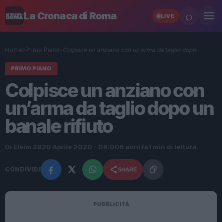
⌕
La Cronaca di Roma
LIVE
Home
›
Primo Piano
›
Colpisce un anziano con un’arma da taglio dopo…
PRIMO PIANO
Colpisce un anziano con
un’arma da taglio dopo un
banale rifiuto
Di Eleim 28
20 Aprile 2020 - 08:00
6 anni fa
1 min di lettura
CONDIVIDI
SHARE
PUBBLICITÀ