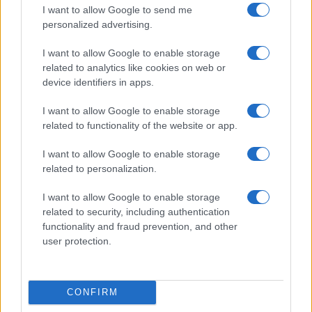
I want to allow Google to send me
personalized advertising.
ACILIA – 19enne minacciava e picchiava il padre per
avere dei soldi: tenta di bruciare casa
I want to allow Google to enable storage
related to analytics like cookies on web or
device identifiers in apps.
I want to allow Google to enable storage
related to functionality of the website or app.
ROMA CENTOCELLE Anziano investito morto sul
I want to allow Google to enable storage
colpo
related to personalization.
I want to allow Google to enable storage
related to security, including authentication
functionality and fraud prevention, and other
user protection.
Acilia Anziano costretto a consegnare la pensione e
non solo…
CONFIRM