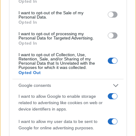
Opted In
use your data for below specified purposes in below Google
consent section.
ACILIA – 19enne minacciava e
I want to opt-out of the Sale of my
Personal Data.
picchiava il padre per avere dei
Opted In
soldi: tenta di bruciare casa
5 anni fa
I want to opt-out of processing my
Personal Data for Targeted Advertising.
ROMA CENTOCELLE Anziano
Opted In
investito morto sul colpo
8 anni fa
I want to opt-out of Collection, Use,
Retention, Sale, and/or Sharing of my
Personal Data that Is Unrelated with the
Purposes for which it was collected.
Tag:
Opted Out
Anziano
Google consents
ARTICOLI CORRELATI
I want to allow Google to enable storage
related to advertising like cookies on web or
device identifiers in apps.
I want to allow my user data to be sent to
Google for online advertising purposes.