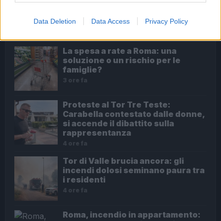
Data Deletion
Data Access
Privacy Policy
ULTIME NOTIZIE
La spesa a rate a Roma: una
soluzione o un rischio per le
famiglie?
3 ore fa
Proteste al Tor Tre Teste:
Carabella contestato dalle donne,
si accende il dibattito sulla
rappresentanza
4 ore fa
Tor di Valle brucia ancora: gli
incendi dolosi seminano paura tra
i residenti
4 ore fa
Roma, incendio in appartamento: