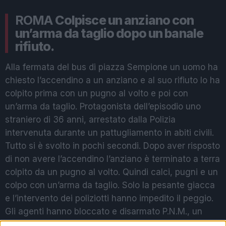
ROMA
Colpisce un anziano con
un’arma da taglio dopo un banale
rifiuto.
Alla fermata del bus di piazza Sempione un uomo ha
chiesto l’accendino a un anziano e al suo rifiuto lo ha
colpito prima con un pugno al volto e poi con
un’arma da taglio. Protagonista dell’episodio uno
straniero di 36 anni, arrestato dalla Polizia
intervenuta durante un pattugliamento in abiti civili.
Tutto si è svolto in pochi secondi. Dopo aver risposto
di non avere l’accendino l’anziano è terminato a terra
colpito da un pugno al volto. Quindi calci, pugni e un
colpo con un’arma da taglio. Solo la pesante giacca
e l’intervento dei poliziotti hanno impedito il peggio.
Gli agenti hanno bloccato e disarmato P.N.M., un
trentaseienne romeno con precedenti per reati