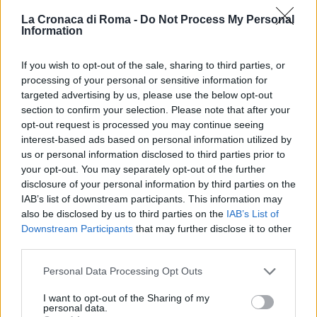
contro la persona e il patrimonio e colpito anche dal
La Cronaca di Roma -
Do Not Process My Personal
Information
divieto di dimora nel comune di Roma, è finito in
arresto per tentato omicidio e portato al carcere di
If you wish to opt-out of the sale, sharing to third parties, or
Regina Coeli. L’arma d taglio, con una lama di 7 cm,
processing of your personal or sensitive information for
è terminata sotto sequestro. La vittima invece
targeted advertising by us, please use the below opt-out
soccorsa sul posto da personale del 118.
section to confirm your selection. Please note that after your
opt-out request is processed you may continue seeing
interest-based ads based on personal information utilized by
INCENDIO IN UN EX DEPOSITO AMA DELLA
us or personal information disclosed to third parties prior to
CAPITALE
your opt-out. You may separately opt-out of the further
disclosure of your personal information by third parties on the
IAB’s list of downstream participants. This information may
Precedente
Successiva
Frascati
also be disclosed by us to third parties on the
IAB’s List of
ROMA Identificata
ristruttura il suo
Downstream Participants
that may further disclose it to other
la ragazza trovata
patrimonio e si fa
third parties.
morta nel Tevere
bella
Please note that this website/app uses one or more Google
Personal Data Processing Opt Outs
services and may gather and store information including but
not limited to your visit or usage behaviour. You may click to
I want to opt-out of the Sharing of my
personal data.
POTREBBE INTERESSARTI
grant or deny consent to Google and its third-party tags to