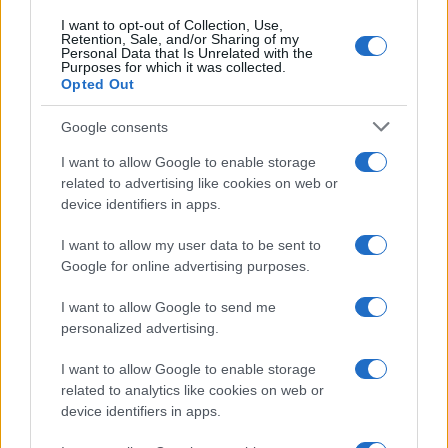
In centro, interessata da lavori è in particolare la
I want to opt-out of Collection, Use,
Retention, Sale, and/or Sharing of my
zona di Castel Sant’Angelo. Su tutti, quelli per la
Personal Data that Is Unrelated with the
Purposes for which it was collected.
realizzazione del sottopasso di Piazza Pia. Gli operai
Opted Out
saranno al lavoro dal 21 agosto per i successivi 18
mesi. Anche in questo caso ci saranno modifiche alla
Google consents
viabilità, sia per chi proviene da Nord che per chi
I want to allow Google to enable storage
proviene da Sud.
related to advertising like cookies on web or
device identifiers in apps.
Precedente
Successiva
I want to allow my user data to be sent to
25enne
Benzina, Urso
Google for online advertising purposes.
gambizzato a
stoppa il taglio
Guidonia: un vicino
delle accise:
I want to allow Google to send me
di casa finisce in
“Risorse per altre
personalized advertising.
manette
emergenze”
I want to allow Google to enable storage
related to analytics like cookies on web or
Tag:
lavori
viabilità
device identifiers in apps.