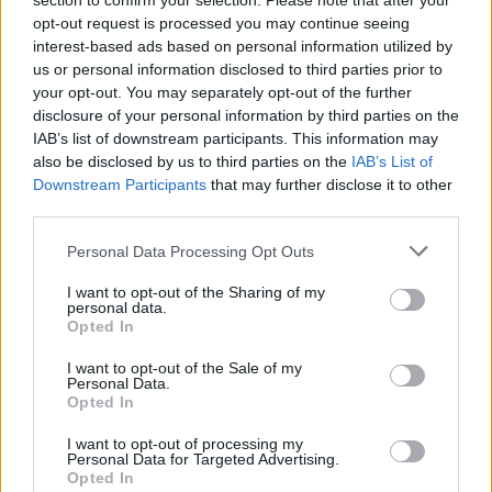
section to confirm your selection. Please note that after your
7 anni fa
opt-out request is processed you may continue seeing
interest-based ads based on personal information utilized by
us or personal information disclosed to third parties prior to
Carreggiata ridotta inoltre in via Quirino Majorana,
your opt-out. You may separately opt-out of the further
dove è interdetta anche la tramvia per interventi di
disclosure of your personal information by third parties on the
armamento. Si protrarranno invece fino a settembre
IAB’s list of downstream participants. This information may
2024 quelli sul Ponte dell’Industria. Chiuse via Appia
also be disclosed by us to third parties on the
IAB’s List of
Downstream Participants
that may further disclose it to other
Nuova, tra via Fregene e via Pontremoli, e la strada
third parties.
verso il Raccordo, il cui manto stradale è ko.
Please note that this website/app uses one or more Google
Personal Data Processing Opt Outs
Lavori invece in via Appia Pignatelli, nei pressi di
services and may gather and store information including but
not limited to your visit or usage behaviour. You may click to
I want to opt-out of the Sharing of my
vicolo Sant’Urbano. Il cantiere, operativo fino all’8
personal data.
grant or deny consent to Google and its third-party tags to
agosto, costringerà il traffico a percorrere la strada a
Opted In
use your data for below specified purposes in below Google
senso unico alternato. A est via Tor de’ Schiavi sarà
consent section.
I want to opt-out of the Sale of my
interessata fino al 29 settembre da carreggiata
Personal Data.
Opted In
ridotta tra via delle Acacie e via Casilina. Cantiere
inoltre su via Tiburtina, fino all’incrocio con via del
I want to opt-out of processing my
Personal Data for Targeted Advertising.
Casale di San Basilio.
Opted In