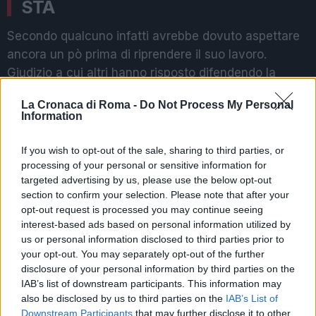
STA
Secondo qualcuno infatti avrebbe dovuto aspettare
ancora un pò prima di riprendere il suo lavoro.
Giudizio a cui altri hanno risposto difendendo la
scelta, perchè, dicono “
ormai Fedez sta bene
“. Ma a
La Cronaca di Roma -
Do Not Process My Personal
far discutere sono soprattutto i requisiti per vederla
Information
dal vivo e scambiarci (forse) due parole.
If you wish to opt-out of the sale, sharing to third parties, or
processing of your personal or sensitive information for
POTREBBE INTERESSARTI
targeted advertising by us, please use the below opt-out
section to confirm your selection. Please note that after your
Chiara Ferragni e Fedez si
opt-out request is processed you may continue seeing
lasciano: confermato dopo le
interest-based ads based on personal information utilized by
voci di crisi
us or personal information disclosed to third parties prior to
2 anni fa
your opt-out. You may separately opt-out of the further
disclosure of your personal information by third parties on the
Fedez gay, Fabrizio Corona
IAB’s list of downstream participants. This information may
sgancia la bomba sul rapper
also be disclosed by us to third parties on the
IAB’s List of
3 anni fa
Downstream Participants
that may further disclose it to other