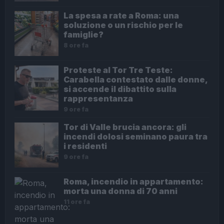
La spesa a rate a Roma: una
soluzione o un rischio per le
famiglie?
8 ore fa
Proteste al Tor Tre Teste:
Carabella contestato dalle donne,
si accende il dibattito sulla
rappresentanza
9 ore fa
Tor di Valle brucia ancora: gli
incendi dolosi seminano paura tra
i residenti
9 ore fa
Roma, incendio in appartamento:
morta una donna di 70 anni
11 ore fa