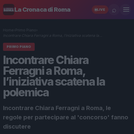
⌕
La Cronaca di Roma
LIVE
Home
›
Primo Piano
›
Incontrare Chiara Ferragni a Roma, l’iniziativa scatena la…
PRIMO PIANO
Incontrare Chiara
Ferragni a Roma,
l’iniziativa scatena la
polemica
Incontrare Chiara Ferragni a Roma, le
regole per partecipare al 'concorso' fanno
discutere