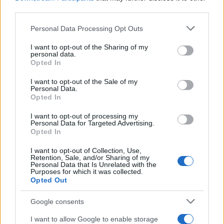
third parties.
Quei 150 euro (almeno) che bisognerà versare nelle
Please note that this website/app uses one or more Google
Personal Data Processing Opt Outs
casse del negozio di via del Babuino, nel pieno
services and may gather and store information including but
centro della Capitale. Si tratta del primo store
not limited to your visit or usage behaviour. You may click to
I want to opt-out of the Sharing of my
personal data.
grant or deny consent to Google and its third-party tags to
romano firmato Chiara Ferragni, aperto un mesetto
Opted In
use your data for below specified purposes in below Google
fa e che verrà inaugurato a novembre.
consent section.
I want to opt-out of the Sale of my
Personal Data.
https://www.instagram.com/p/CyNifV9NuMh/
Opted In
I want to opt-out of processing my
CALCIOSCOMMESSE – FAGIOLI, TONALI, ZANIOLO E
Personal Data for Targeted Advertising.
NON SOLO…
Opted In
I want to opt-out of Collection, Use,
Retention, Sale, and/or Sharing of my
Precedente
Personal Data that Is Unrelated with the
Successiva
Video – Alessandro
Purposes for which it was collected.
Maglianella: sei
Opted Out
Orsini, “Israele può
bus distrutti
vivere ancora a
nell’incendio del
lungo solamente
Google consents
deposito “Roma
se abbandona i
Tpl”
I want to allow Google to enable storage
territori occupati”