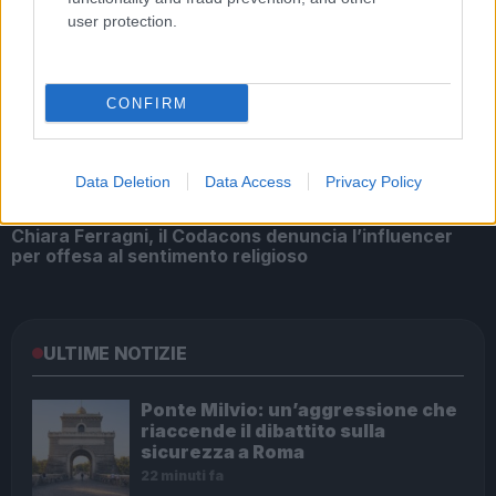
user protection.
Fedez gay, Fabrizio Corona sgancia la bomba sul
rapper
CONFIRM
Data Deletion
Data Access
Privacy Policy
Chiara Ferragni, il Codacons denuncia l’influencer
per offesa al sentimento religioso
ULTIME NOTIZIE
Ponte Milvio: un’aggressione che
riaccende il dibattito sulla
sicurezza a Roma
22 minuti fa