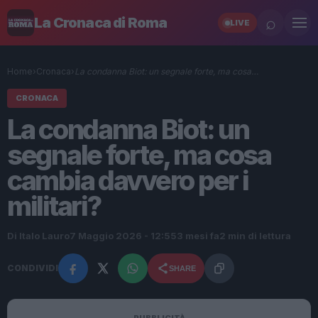
⌕
La Cronaca di Roma
LIVE
Home
›
Cronaca
›
La condanna Biot: un segnale forte, ma cosa…
CRONACA
La condanna Biot: un
segnale forte, ma cosa
cambia davvero per i
militari?
Di Italo Lauro
7 Maggio 2026 - 12:55
3 mesi fa
2 min di lettura
CONDIVIDI
SHARE