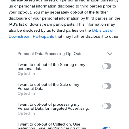
dall’Iraq
us or personal information disclosed to third parties prior to
7 anni fa
your opt-out. You may separately opt-out of the further
disclosure of your personal information by third parties on the
IAB’s list of downstream participants. This information may
In un clima geopolitico così instabile, dove le
also be disclosed by us to third parties on the
IAB’s List of
Downstream Participants
that may further disclose it to other
alleanze si costruiscono e si distruggono in un batter
third parties.
d’occhio, ogni gesto conta. Le forze armate devono
riflettere i valori di un’Italia unita e forte, non di
Please note that this website/app uses one or more Google
Personal Data Processing Opt Outs
services and may gather and store information including but
divisione e tradimento. Se Biot è un eco, vorremmo
not limited to your visit or usage behaviour. You may click to
I want to opt-out of the Sharing of my
che fosse il campanello d’allarme che spinge a una
personal data.
grant or deny consent to Google and its third-party tags to
Opted In
riforma profonda delle dinamiche interne. Nessun
use your data for below specified purposes in below Google
uomo dovrebbe potersi sentire al di sopra della
consent section.
I want to opt-out of the Sale of my
Personal Data.
legge, nemmeno in divisa.
Opted In
L’era dell’impunità sembrerebbe apertamente colpita
I want to opt-out of processing my
Personal Data for Targeted Advertising.
da questa sentenza, eppure la strada è ancora
Opted In
lunga. Come possiamo, come società, assicurarci
I want to opt-out of Collection, Use,
che il caso Biot sia un’eccezione e non la regola?
Retention, Sale, and/or Sharing of my