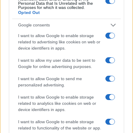
Siamo pronti a vigilare, a tutelare l’onore delle nostre
Personal Data that Is Unrelated with the
Purposes for which it was collected.
forze armate, o ci limiteremo a commentare da un
Opted Out
divano, come spesso accade? Il dibattito è aperto, e
Google consents
voi da che parte state?
I want to allow Google to enable storage
related to advertising like cookies on web or
Successiva
Precedente
device identifiers in apps.
Rina Bussone e il
Ohashi Yoshiyuki e
mestiere della
l’ombra del
I want to allow my user data to be sent to
verità: cosa ci
mistero: Roma in
Google for online advertising purposes.
insegna l’omicidio
allerta
Diabolik
I want to allow Google to send me
personalized advertising.
Tag:
Caso Biot
cassazione
militari
I want to allow Google to enable storage
related to analytics like cookies on web or
device identifiers in apps.
ARTICOLI CORRELATI
I want to allow Google to enable storage
related to functionality of the website or app.