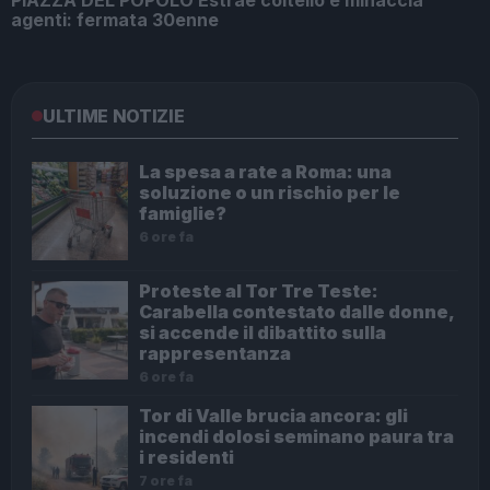
PIAZZA DEL POPOLO Estrae coltello e minaccia
agenti: fermata 30enne
ULTIME NOTIZIE
La spesa a rate a Roma: una
soluzione o un rischio per le
famiglie?
6 ore fa
Proteste al Tor Tre Teste:
Carabella contestato dalle donne,
si accende il dibattito sulla
rappresentanza
6 ore fa
Tor di Valle brucia ancora: gli
incendi dolosi seminano paura tra
i residenti
7 ore fa