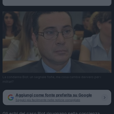
La condanna Biot: un segnale forte, ma cosa cambia davvero per i
militari?
Aggiungi come fonte preferita su Google
Seguici più facilmente nelle notizie consigliate
Gli echi del caso Biot risuonano nella coscienza