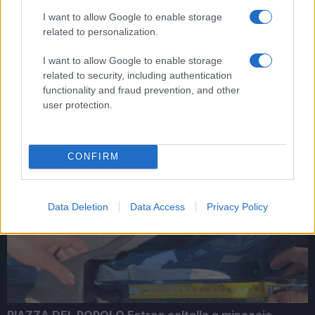
I want to allow Google to enable storage
related to personalization.
I want to allow Google to enable storage
related to security, including authentication
Esplosione a Beirut: tra i feriti anche militari italiani
functionality and fraud prevention, and other
user protection.
CONFIRM
ROMA Il Partito Comunista chiede ritiro truppe
italiane dall’Iraq
Data Deletion
Data Access
Privacy Policy