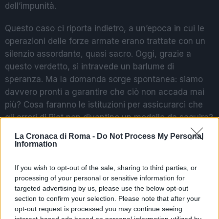
dell’impunità.
Questo caso ci riporta indietro, a un’epoca in cui le
operazioni delle forze armate erano trattate con un
silenzio assordante, quasi sacro. Oggi, grazie a
questo verdetto, si intravede un barlume di
speranza. Ma la domanda sorge spontanea: siamo
davvero pronti a garantire che ciò non accada mai
più? Cosa faranno le istituzioni per assicurarci che
gli errori di Biot non diventino un modello da seguire?
La Cronaca di Roma -
Do Not Process My Personal
Information
POTREBBE INTERESSARTI
If you wish to opt-out of the sale, sharing to third parties, or
Esplosione a Beirut: tra i feriti
processing of your personal or sensitive information for
anche militari italiani
targeted advertising by us, please use the below opt-out
6 anni fa
section to confirm your selection. Please note that after your
ROMA Il Partito Comunista
opt-out request is processed you may continue seeing
chiede ritiro truppe italiane
interest-based ads based on personal information utilized by