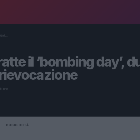
 due…
atte il ‘bombing day’, d
 rievocazione
ttura
PUBBLICITÀ