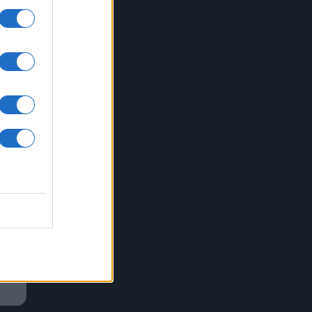
zio
est’
co
ue
er,
al