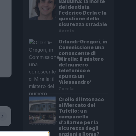
Balduina: la morte
del dentista
Federico Derla e la
questione della
sicurezza stradale
6 ore fa
Orlandi-Gregori, in
Commissione una
conoscente di
Mirella: il mistero
del numero
telefonico e
spunta un
‘Alessandro’
7 ore fa
Crollo di intonaco
al Mercato del
Tufello: un
campanello
d’allarme per la
sicurezza degli
anziani a Roma?