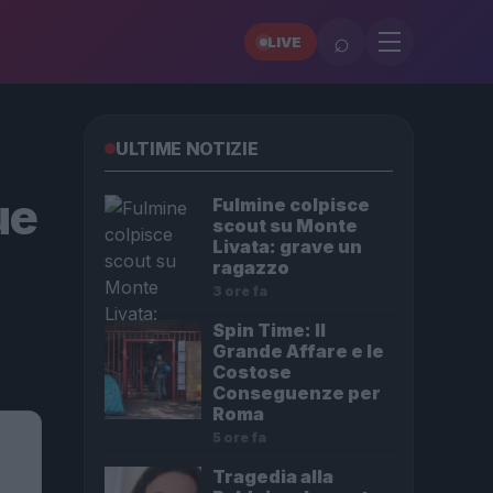
⌕
LIVE
ULTIME NOTIZIE
ue
Fulmine colpisce
scout su Monte
Livata: grave un
ragazzo
3 ore fa
Spin Time: Il
Grande Affare e le
Costose
Conseguenze per
Roma
5 ore fa
Tragedia alla