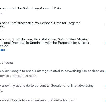
la riuscita dell’evento sia sotto il profilo operativo che
Esercito Italiano, Aeronautica Militare, Arma dei
o opt-out of the Sale of my Personal Data.
In
ssociazioni d’arma e realtà specialistiche del settore. 
trative, momenti istituzionali, esposizioni e contributi
to opt-out of processing my Personal Data for Targeted
ing.
 concreta per approfondire il ruolo delle Forze Armate 
In
rilievo anche la presenza della Fanfara dei Bersaglieri 
o opt-out of Collection, Use, Retention, Sale, and/or Sharing
ccompagneranno i momenti più significativi della
ersonal Data that Is Unrelated with the Purposes for which it
lected.
valore simbolico e identitario.
Out
consents
o allow Google to enable storage related to advertising like cookies on
a
Alla Galleria Giovanni XXIII
evice identifiers in apps.
io
arriva l’autovelox. Multe per c
opa
supera il limite. Dal 30 marzo
o allow my user data to be sent to Google for online advertising
3 anni fa
s.
to allow Google to send me personalized advertising.
ombing Day’ si estende anche al tessuto urbano di Sant’O