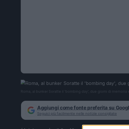
Roma, al bunker Soratte il 'bombing day', due giorni di memoria
Aggiungi come fonte preferita su Goog
Seguici più facilmente nelle notizie consigliate