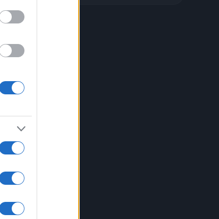
La
nella
e
hi
reste