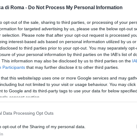
 Bunker del Monte Soratte il ‘Bombing Day’, evento
a di Roma -
Do Not Process My Personal Information
ndiale e alla valorizzazione di uno dei più importanti
il 1937 e il 1943 come infrastruttura strategica per la
to opt-out of the sale, sharing to third parties, or processing of your per
del Monte Soratte furono successivamente utilizzate com
formation for targeted advertising by us, please use the below opt-out s
ne, per poi essere riconvertite, durante la Guerra Fred
r selection. Please note that after your opt-out request is processed y
eing interest-based ads based on personal information utilized by us or
ariche dello Stato. Oggi il sito rappresenta un punto di
disclosed to third parties prior to your opt-out. You may separately opt-
ca e la valorizzazione del patrimonio culturale, grazie
losure of your personal information by third parties on the IAB’s list of
 Il ‘Bombing Day’ si inserisce in questo percorso come u
. This information may also be disclosed by us to third parties on the
IA
luogo di memoria attiva, dove la storia viene raccontat
Participants
that may further disclose it to other third parties.
. Fulcro della manifestazione sono le rievocazioni stor
 that this website/app uses one or more Google services and may gath
tive, affiancate da visite guidate continuative all’interno
including but not limited to your visit or usage behaviour. You may click 
 to Google and its third-party tags to use your data for below specifi
comprendere in modo diretto il contesto bellico e civile
ogle consent section.
il programma prevede momenti di grande richiamo, tra c
00 Super Sabre, concesso dall’Aeronautica Militare, i
l Data Processing Opt Outs
rative e le esibizioni musicali.
o opt-out of the Sharing of my personal data.
ificativa partecipazione delle Forze Armate e dei corpi
In