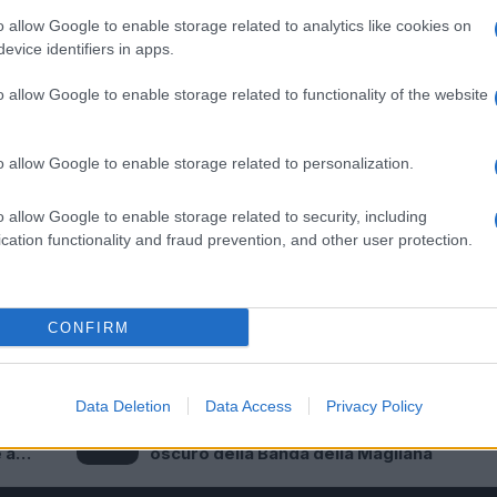
a di sabato. Il centro storico si trasformerà in uno spa
o allow Google to enable storage related to analytics like cookies on
 dal vivo, intrattenimento e stand enogastronomici,
evice identifiers in apps.
lturale e la valorizzazione del territorio. Il ‘Bombing F
o allow Google to enable storage related to functionality of the website
ievocazione storica, capace di coinvolgere un pubbli
cale, visitatori e patrimonio storico. Nel corso delle d
o allow Google to enable storage related to personalization.
stand informativi e attività divulgative. Le visite al bunk
he in caso di maltempo. Negli anni il ‘Bombing Day’ ha
o allow Google to enable storage related to security, including
si come un appuntamento di riferimento capace di
cation functionality and fraud prevention, and other user protection.
e del patrimonio storico, con particolare attenzione 
CONFIRM
Data Deletion
Data Access
Privacy Policy
Successiva
 “È
Il ritorno di ‘Er Palletta’: il fascino
 a
oscuro della Banda della Magliana