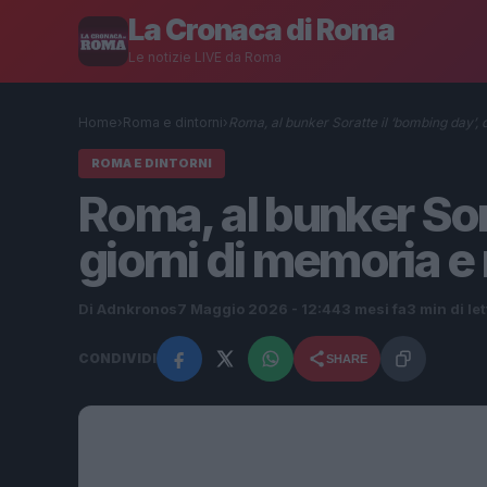
La Cronaca di Roma
Le notizie LIVE da Roma
Home
›
Roma e dintorni
›
Roma, al bunker Soratte il ‘bombing day’,
ROMA E DINTORNI
Roma, al bunker Sor
giorni di memoria e
Di Adnkronos
7 Maggio 2026 - 12:44
3 mesi fa
3 min di le
CONDIVIDI
SHARE