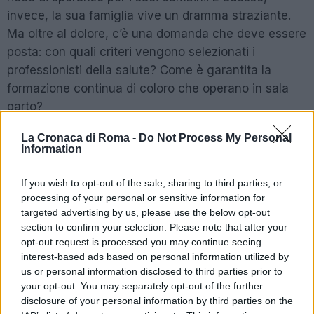
invece, la sua famiglia vive un dramma straziante.
Ma oltre al dolore, c’è una domanda che deve essere
posta: con quali criteri vengono selezionati i
professionisti della salute? Come è garantita la
formazione continua di coloro che operano in sala
parto?
La Cronaca di Roma -
Do Not Process My Personal
Information
POTREBBE INTERESSARTI
If you wish to opt-out of the sale, sharing to third parties, or
Roma sotto attacco: la
processing of your personal or sensitive information for
‘ndrangheta e il suo primo
‘locale’
targeted advertising by us, please use the below opt-out
section to confirm your selection. Please note that after your
4 mesi fa
opt-out request is processed you may continue seeing
Dolori alla spalla e rimedi, le
interest-based ads based on personal information utilized by
protesi diventano sempre più
us or personal information disclosed to third parties prior to
custom made
your opt-out. You may separately opt-out of the further
2 anni fa
disclosure of your personal information by third parties on the