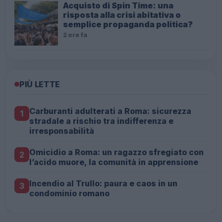
Acquisto di Spin Time: una
risposta alla crisi abitativa o
semplice propaganda politica?
2 ore fa
PIÙ LETTE
Carburanti adulterati a Roma: sicurezza
1
stradale a rischio tra indifferenza e
irresponsabilità
Omicidio a Roma: un ragazzo sfregiato con
2
l’acido muore, la comunità in apprensione
Incendio al Trullo: paura e caos in un
3
condominio romano