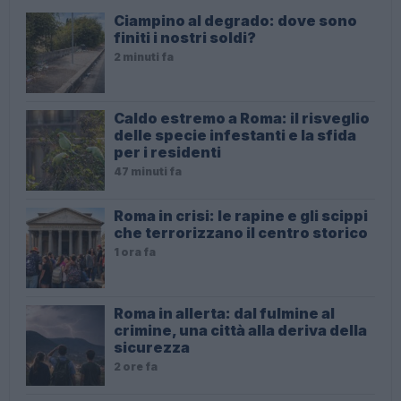
Ciampino al degrado: dove sono
finiti i nostri soldi?
2 minuti fa
Caldo estremo a Roma: il risveglio
delle specie infestanti e la sfida
per i residenti
47 minuti fa
Roma in crisi: le rapine e gli scippi
che terrorizzano il centro storico
1 ora fa
Roma in allerta: dal fulmine al
crimine, una città alla deriva della
sicurezza
2 ore fa