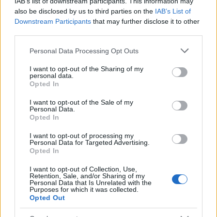
IAB’s list of downstream participants. This information may
also be disclosed by us to third parties on the
IAB’s List of
Le indagini sono solo all’inizio, ma la comunità è in
Downstream Participants
that may further disclose it to other
attesa di risposte chiare.
Come possiamo
third parties.
prevenire che simili tragedie si ripetano?
La
Please note that this website/app uses one or more Google
denuncia non deve limitarsi a questo caso: è
Personal Data Processing Opt Outs
services and may gather and store information including but
fondamentale che ci sia trasparenza e responsabilità
not limited to your visit or usage behaviour. You may click to
I want to opt-out of the Sharing of my
nel sistema sanitario. Ogni vita conta, e ogni errore
personal data.
grant or deny consent to Google and its third-party tags to
Opted In
deve essere chiarito per evitare che altri genitori
use your data for below specified purposes in below Google
consent section.
sperimentino un tale dolore.
I want to opt-out of the Sale of my
Personal Data.
Opted In
Ci chiediamo se questa sia solo un’eccezione o se
stiamo assistendo a una più ampia crisi di fiducia nei
I want to opt-out of processing my
Personal Data for Targeted Advertising.
confronti del nostro sistema di salute pubblica. Come
Opted In
possono i valori umani essere al primo posto nel
I want to opt-out of Collection, Use,
nostro sistema sanitario se, alla fine, il prezzo che si
Retention, Sale, and/or Sharing of my
Personal Data that Is Unrelated with the
paga è la vita di una madre?
Purposes for which it was collected.
Opted Out
Precedente