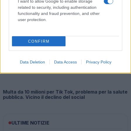
I want to allow Google to enable storage
related to security, including authentication
functionality and fraud prevention, and other
user protection.
Dolori alla spalla e rimedi, le protesi diventano
CONFIRM
sempre più custom made
Data Deletion
Data Access
Privacy Policy
Multa da 10 milioni per Tik Tok, problema per la salute
pubblica. Vicino il declino del social
ULTIME NOTIZIE