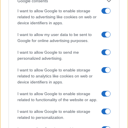
Google consents
Successiva
Furti in stazione: la
Ostia piange: il
banda delle
I want to allow Google to enable storage
futuro degli
‘forbicette’ svela
related to advertising like cookies on web or
stabilimenti storici
la crisi della
device identifiers in apps.
è in crisi
sicurezza pubblica
I want to allow my user data to be sent to
Google for online advertising purposes.
Tag:
omissione
Roma
Sanità
I want to allow Google to send me
personalized advertising.
ARTICOLI CORRELATI
I want to allow Google to enable storage
related to analytics like cookies on web or
device identifiers in apps.
I want to allow Google to enable storage
related to functionality of the website or app.
I want to allow Google to enable storage
Roma sotto attacco: la ‘ndrangheta e il suo primo
related to personalization.
‘locale’