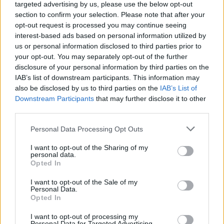
ORA LEGALE – Questa notte
targeted advertising by us, please use the below opt-out
cambierà l’ora
section to confirm your selection. Please note that after your
6 anni fa
opt-out request is processed you may continue seeing
interest-based ads based on personal information utilized by
us or personal information disclosed to third parties prior to
L’attenzione è rivolta a una partecipazione attiva che
your opt-out. You may separately opt-out of the further
non si limiti a un semplice adempimento formale, ma
disclosure of your personal information by third parties on the
IAB’s list of downstream participants. This information may
che diventi espressione di una comunità desiderosa
also be disclosed by us to third parties on the
IAB’s List of
di cambiamenti reali. Si tratta di un momento in cui
Downstream Participants
that may further disclose it to other
ogni voto assume un valore simbolico e pratico,
third parties.
un’occasione per indirizzare l’amministrazione verso
Please note that this website/app uses one or more Google
Personal Data Processing Opt Outs
scelte più efficaci e vicine ai bisogni quotidiani.
services and may gather and store information including but
not limited to your visit or usage behaviour. You may click to
I want to opt-out of the Sharing of my
Il dibattito pubblico si concentra su temi come la
personal data.
grant or deny consent to Google and its third-party tags to
Opted In
gestione dei rifiuti, i servizi di trasporto, l’accesso
use your data for below specified purposes in below Google
alla sanità e il funzionamento delle scuole. Questi
consent section.
I want to opt-out of the Sale of my
Personal Data.
aspetti rappresentano il cuore delle preoccupazioni
Opted In
di romani e romane, che chiedono risposte concrete
I want to opt-out of processing my
e durature. La sfida per i candidati è dunque quella di
Personal Data for Targeted Advertising.