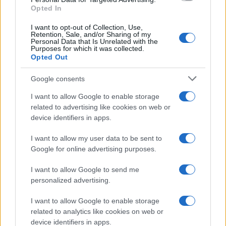
dimostrare capacità di ascolto e di azione,
Opted In
trasformando le istanze in politiche realizzabili.
I want to opt-out of Collection, Use,
Retention, Sale, and/or Sharing of my
Personal Data that Is Unrelated with the
In definitiva, queste elezioni municipali sono molto
Purposes for which it was collected.
più di un semplice appuntamento elettorale: sono il
Opted Out
riflesso di una comunità che vuole essere
Google consents
protagonista del proprio futuro, con la speranza che
attraverso il voto si possa avviare un percorso di
I want to allow Google to enable storage
related to advertising like cookies on web or
miglioramento significativo per la Capitale e i suoi
device identifiers in apps.
abitanti.
I want to allow my user data to be sent to
Fonte:
articolo originale
.
Google for online advertising purposes.
I want to allow Google to send me
Precedente
Successiva
personalized advertising.
Roma Est in rivolta:
Roma tra paura e
la chiusura della
sfiducia: il caso
I want to allow Google to enable storage
linea Termini-
dell’agente che ha
related to analytics like cookies on web or
Centocelle mette
sparato e il nodo
device identifiers in apps.
in crisi la mobilità