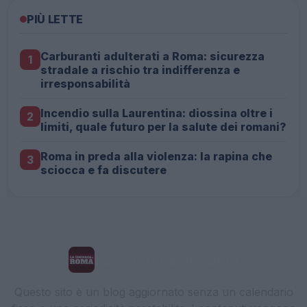
PIÙ LETTE
Carburanti adulterati a Roma: sicurezza
1
stradale a rischio tra indifferenza e
irresponsabilità
Incendio sulla Laurentina: diossina oltre i
2
limiti, quale futuro per la salute dei romani?
Roma in preda alla violenza: la rapina che
3
sciocca e fa discutere
La Cronaca di Roma
Questo sito è un blog aggiornato senza un calendario