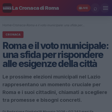
⌕
La Cronaca di Roma
LIVE
Home
›
Cronaca
›
Roma e il voto municipale: una sfida per…
CRONACA
Roma e il voto municipale:
una sfida per rispondere
alle esigenze della città
Le prossime elezioni municipali nel Lazio
rappresentano un momento cruciale per
Roma e i suoi cittadini, chiamati a scegliere
tra promesse e bisogni concreti.
Di Redazione Digitale
18 Maggio 2026 - 07:24
3 mesi fa