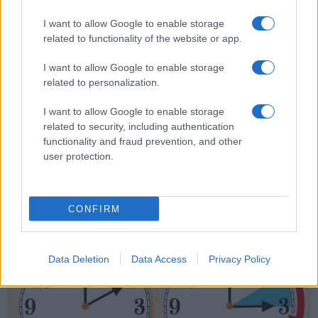
sicurezza urbana
urbana
I want to allow Google to enable storage
related to functionality of the website or app.
I want to allow Google to enable storage
related to personalization.
ARTICOLI CORRELATI
I want to allow Google to enable storage
related to security, including authentication
functionality and fraud prevention, and other
user protection.
CONFIRM
ULTIM’ORA – Coronavirus, fine dello stop della Costa
Smeralda a Civitavecchia
Data Deletion
Data Access
Privacy Policy