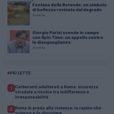
Fontana della Rotonda: un simbolo
di bellezza rovinato dal degrado
2 ore fa
Giorgio Parisi scende in campo
con Spin Time: un appello contro
le disuguaglianze
3 ore fa
PIÙ LETTE
Carburanti adulterati a Roma: sicurezza
1
stradale a rischio tra indifferenza e
irresponsabilità
Roma in preda alla violenza: la rapina che
2
sciocca e fa discutere