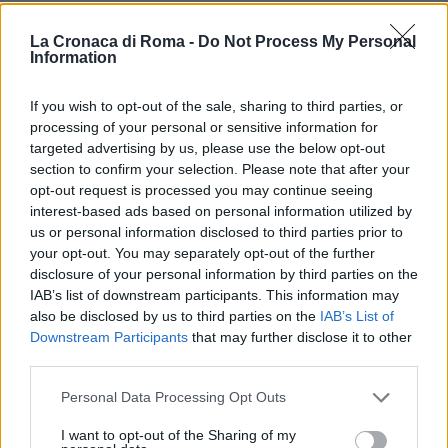
percepibile dagli utenti”.
In caso di violazione,
conclude il Codacons, è presente una
“sanzione
La Cronaca di Roma -
Do Not Process My Personal
Information
pecuniaria da 10mila a 5 milioni di euro”.
Non è la
prima volta che il Codacons inchioda Fedez: era già
If you wish to opt-out of the sale, sharing to third parties, or
successo durante la raccolta fondi per il San
processing of your personal or sensitive information for
Raffaele e dopo che il rapper aveva mostrato le
targeted advertising by us, please use the below opt-out
section to confirm your selection. Please note that after your
scarpe Nike durante il
Concerto del Primo Maggio.
opt-out request is processed you may continue seeing
interest-based ads based on personal information utilized by
MORTO PAOLO ARMANDO CONCORRENTE DI
us or personal information disclosed to third parties prior to
MASTERCHEF
your opt-out. You may separately opt-out of the further
disclosure of your personal information by third parties on the
IAB’s list of downstream participants. This information may
Precedente
Successiva
also be disclosed by us to third parties on the
IAB’s List of
Roma Mourinho:
Tuscolano,
Downstream Participants
that may further disclose it to other
“Non si vince un
rimosso enorme
third parties.
trofeo da 20 anni
alveare nel Parco
ma io sono un
degli Acquedotti –
Please note that this website/app uses one or more Google
Personal Data Processing Opt Outs
vincente”
FOTO
services and may gather and store information including but
not limited to your visit or usage behaviour. You may click to
I want to opt-out of the Sharing of my