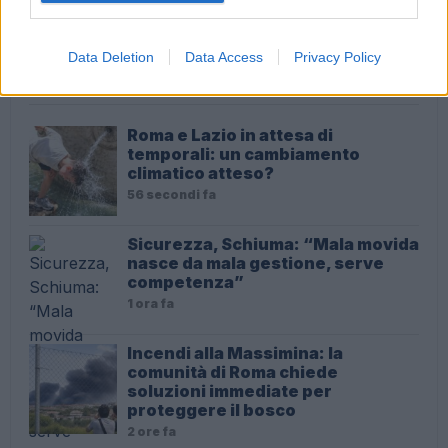
Data Deletion
Data Access
Privacy Policy
ULTIME NOTIZIE
Roma e Lazio in attesa di
temporali: un cambiamento
climatico atteso?
56 secondi fa
Sicurezza, Schiuma: “Mala movida
nasce da mala gestione, serve
competenza”
1 ora fa
Incendi alla Massimina: la
comunità di Roma chiede
soluzioni immediate per
proteggere il bosco
2 ore fa