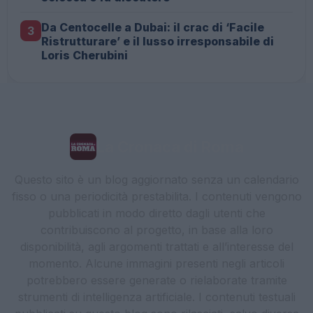
Da Centocelle a Dubai: il crac di ‘Facile
3
Ristrutturare’ e il lusso irresponsabile di
Loris Cherubini
La Cronaca di Roma
Questo sito è un blog aggiornato senza un calendario
fisso o una periodicità prestabilita. I contenuti vengono
pubblicati in modo diretto dagli utenti che
contribuiscono al progetto, in base alla loro
disponibilità, agli argomenti trattati e all’interesse del
momento. Alcune immagini presenti negli articoli
potrebbero essere generate o rielaborate tramite
strumenti di intelligenza artificiale. I contenuti testuali