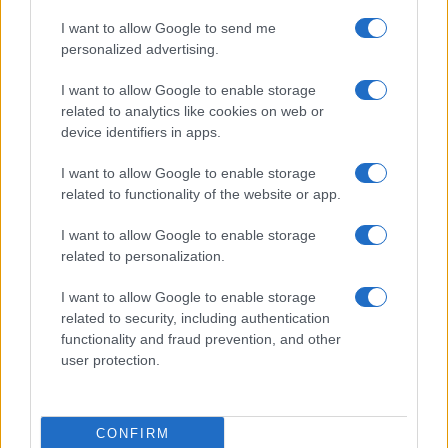
I want to allow Google to send me
personalized advertising.
Fiumicino, squalo attacca un pescatore: attimi di
I want to allow Google to enable storage
terrore sul lungomare romano
related to analytics like cookies on web or
device identifiers in apps.
I want to allow Google to enable storage
related to functionality of the website or app.
I want to allow Google to enable storage
related to personalization.
UFFICIALE: il Lazio torna in zona rossa. Approvato il
nuovo decreto legge anti-Covid
I want to allow Google to enable storage
related to security, including authentication
functionality and fraud prevention, and other
user protection.
CONFIRM
Roma – Rissa tra riders, un accoltellato