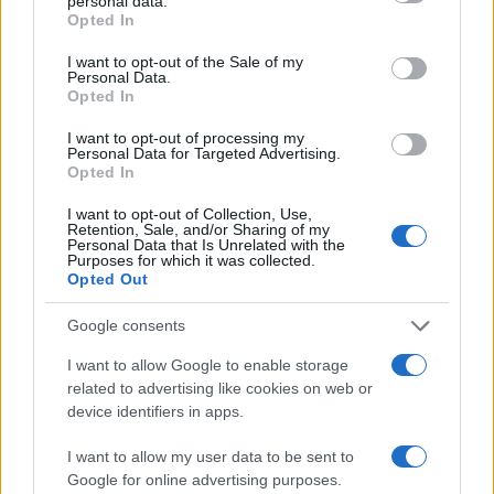
personal data.
grant or deny consent to Google and its third-party tags to
Opted In
POTREBBE INTERESSARTI
use your data for below specified purposes in below Google
consent section.
I want to opt-out of the Sale of my
Personal Data.
Fiumicino, squalo attacca un
Opted In
pescatore: attimi di terrore sul
lungomare romano
I want to opt-out of processing my
5 anni fa
Personal Data for Targeted Advertising.
Opted In
UFFICIALE: il Lazio torna in zona
rossa. Approvato il nuovo
I want to opt-out of Collection, Use,
decreto legge anti-Covid
Retention, Sale, and/or Sharing of my
Personal Data that Is Unrelated with the
5 anni fa
Purposes for which it was collected.
Opted Out
Tag:
ultime-notizie
Google consents
I want to allow Google to enable storage
related to advertising like cookies on web or
ARTICOLI CORRELATI
device identifiers in apps.
I want to allow my user data to be sent to
Google for online advertising purposes.