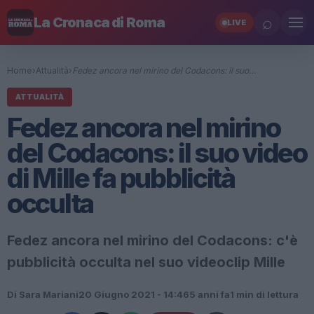
⌕
La Cronaca di Roma
LIVE
Home
›
Attualità
›
Fedez ancora nel mirino del Codacons: il suo…
ATTUALITÀ
Fedez ancora nel mirino
del Codacons: il suo video
di Mille fa pubblicità
occulta
Fedez ancora nel mirino del Codacons: c'è
pubblicità occulta nel suo videoclip Mille
Di Sara Mariani
20 Giugno 2021 - 14:46
5 anni fa
1 min di lettura